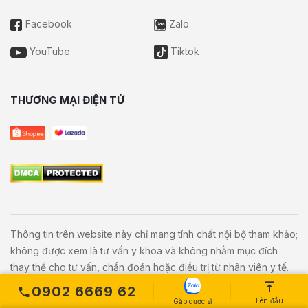
Facebook
Zalo
YouTube
Tiktok
THƯƠNG MẠI ĐIỆN TỬ
Thông tin trên website này chỉ mang tính chất nội bộ tham khảo;
không được xem là tư vấn y khoa và không nhằm mục đích
thay thế cho tư vấn, chẩn đoán hoặc điều trị từ nhân viên y tế.
Khi có vấn đề về sức khỏe hoặc cần hỗ trợ cấp cứu người đọc
0902 6669 62
cần liên hệ bác sĩ và cơ sở y tế gần nhất.
Lên đầu
Gặp dược sĩ