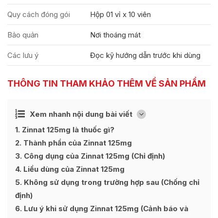
Quy cách đóng gói
Hộp 01 vỉ x 10 viên
Bảo quản
Nơi thoáng mát
Các lưu ý
Đọc kỹ hướng dẫn trước khi dùng
THÔNG TIN THAM KHẢO THÊM VỀ SẢN PHẨM
Ẩn
Xem nhanh nội dung bài viết
[
]
1
Zinnat 125mg là thuốc gì?
2
Thành phần của Zinnat 125mg
3
Công dụng của Zinnat 125mg (Chỉ định)
4
Liều dùng của Zinnat 125mg
5
Không sử dụng trong trường hợp sau (Chống chỉ
định)
6
Lưu ý khi sử dụng Zinnat 125mg (Cảnh báo và