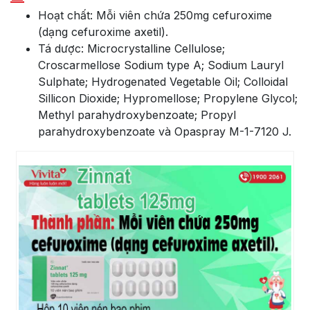
Hoạt chất: Mỗi viên chứa 250mg cefuroxime
(dạng cefuroxime axetil).
Tá dược: Microcrystalline Cellulose;
Croscarmellose Sodium type A; Sodium Lauryl
Sulphate; Hydrogenated Vegetable Oil; Colloidal
Sillicon Dioxide; Hypromellose; Propylene Glycol;
Methyl parahydroxybenzoate; Propyl
parahydroxybenzoate và Opaspray M-1-7120 J.