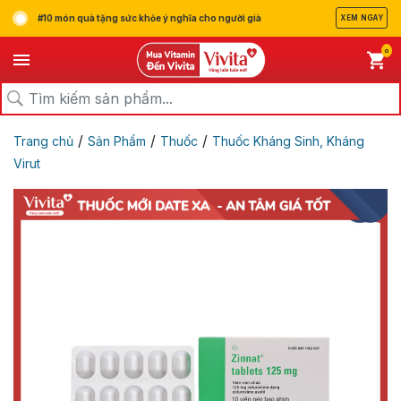
#10 món quà tặng sức khỏe ý nghĩa cho người già
XEM NGAY
0
/
/
/
Trang chủ
Sản Phẩm
Thuốc
Thuốc Kháng Sinh, Kháng
Virut