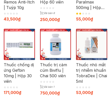
Remos Anti-Itch
Hộp 60 viên
Paralmax
| Tuýp 10g
500mg | Hộp
120 viên
Đã bán 6
43,500
₫
55,000
₫
250,000
₫
Thuốc chống dị
Thuốc trị cảm
Thuốc nhỏ mắt
ứng Gefbin
cúm Biviflu |
trị nhiễm khuẩn
10mg | Hộp 30
Chai 500 viên
TobraDex | Chai
viên
5ml
Đã bán 1
171,000
₫
53,000
₫
750,000
₫