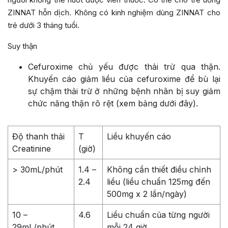
ZINNAT hỗn dịch. Không có kinh nghiệm dùng ZINNAT cho
trẻ dưới 3 tháng tuổi.
Suy thận
Cefuroxime chủ yếu được thải trừ qua thận.
Khuyến cáo giảm liều của cefuroxime để bù lại
sự chậm thải trừ ở những bệnh nhân bị suy giảm
chức năng thận rõ rệt (xem bảng dưới đây).
Độ thanh thải
T
Liều khuyến cáo
Creatinine
(giờ)
> 30mL/phút
1.4 –
Không cần thiết điều chỉnh
2.4
liều (liều chuẩn 125mg đến
500mg x 2 lần/ngày)
10 –
4.6
Liều chuẩn của từng người
29mL/phút
mỗi 24 giờ