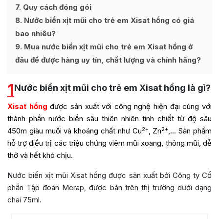
7
Quy cách đóng gói
8
Nước biển xịt mũi cho trẻ em Xisat hồng có giá
bao nhiêu?
9
Mua nước biển xịt mũi cho trẻ em Xisat hồng ở
đâu để được hàng uy tín, chất lượng và chính hãng?
1
Nước biển xịt mũi cho trẻ em Xisat hồng là gì?
Xisat
hồng
được sản xuất với công nghệ hiện đại cùng với
thành phần nước biển sâu thiên nhiên tinh chiết từ độ sâu
2+
2+
450m giàu muối và khoáng chất như Cu
, Zn
,… Sản phẩm
hỗ trợ điều trị các triệu chứng viêm mũi xoang, thông mũi, dễ
thở và hết khó chịu.
Nước biển xịt mũi Xisat hồng được sản xuất bởi Công ty Cổ
phần Tập đoàn Merap, được bán trên thị trường dưới dạng
chai 75ml.