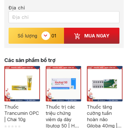
Địa chỉ
MUA NGAY
Số lượng
Các sản phẩm bổ trợ
Thuốc
Thuốc trị các
Thuốc tăng
Trancumin OPC
triệu chứng
cường tuần
| Chai 10g
viêm dạ dày
hoàn não
Ibutop 50 | Hộp
Giloba 40mg |