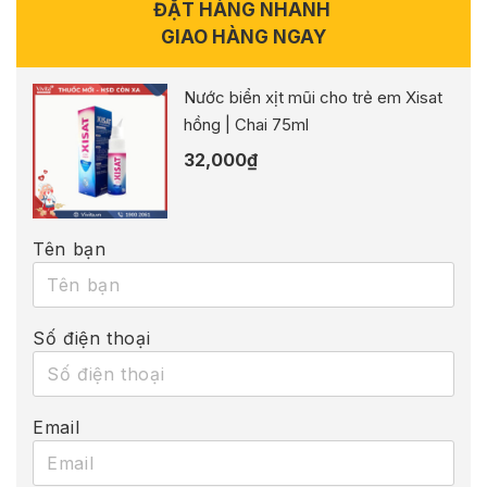
ĐẶT HÀNG NHANH
GIAO HÀNG NGAY
Nước biển xịt mũi cho trẻ em Xisat
hồng | Chai 75ml
32,000
₫
Tên bạn
Số điện thoại
Email