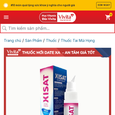
#10 món quà tặng sức khỏe ý nghĩa cho người già
XEM NGAY
0
/
/
/
Trang chủ
Sản Phẩm
Thuốc
Thuốc Tai Mũi Họng