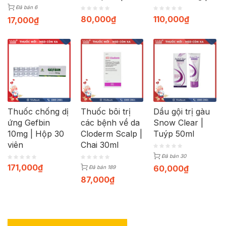
20 viên
Hộp 30 viên
Đã bán 6
80,000
₫
110,000
₫
17,000
₫
Thuốc chống dị
Thuốc bôi trị
Dầu gội trị gàu
ứng Gefbin
các bệnh về da
Snow Clear |
10mg | Hộp 30
Cloderm Scalp |
Tuýp 50ml
viên
Chai 30ml
Đã bán 30
171,000
₫
60,000
₫
Đã bán 189
87,000
₫