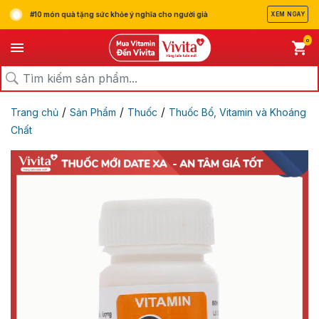
#10 món quà tặng sức khỏe ý nghĩa cho người già
XEM NGAY
0
/
/
/
Trang chủ
Sản Phẩm
Thuốc
Thuốc Bổ, Vitamin và Khoáng
Chất