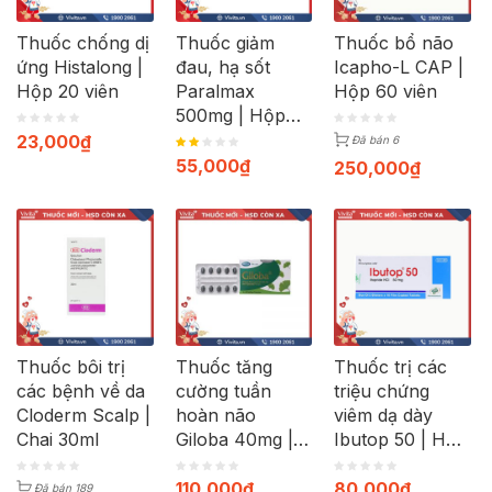
Thuốc chống dị
Thuốc giảm
Thuốc bổ não
ứng Histalong |
đau, hạ sốt
Icapho-L CAP |
Hộp 20 viên
Paralmax
Hộp 60 viên
500mg | Hộp
120 viên
23,000
₫
Đã bán 6
55,000
₫
250,000
₫
Thuốc bôi trị
Thuốc tăng
Thuốc trị các
các bệnh về da
cường tuần
triệu chứng
Cloderm Scalp |
hoàn não
viêm dạ dày
Chai 30ml
Giloba 40mg |
Ibutop 50 | Hộp
Hộp 30 viên
20 viên
110,000
₫
80,000
₫
Đã bán 189