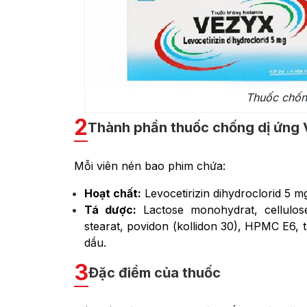
Thuốc chốn
2
Thành phần thuốc chống dị ứng
Mỗi viên nén bao phim chứa:
Hoạt chất:
Levocetirizin dihydroclorid 5 m
Tá dược:
Lactose monohydrat, cellulose
stearat, povidon (kollidon 30), HPMC E6, t
dầu.
3
Đặc điểm của thuốc