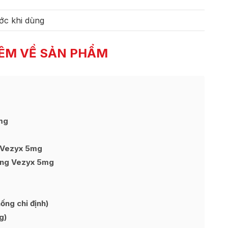
ớc khi dùng
ÊM VỀ SẢN PHẨM
mg
g Vezyx 5mg
ứng Vezyx 5mg
ng chỉ định)
g)