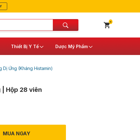
Y
0
Thiết Bị Y Tế
Dược Mỹ Phẩm
 Dị Ứng (Kháng Histamin)
| Hộp 28 viên
MUA NGAY