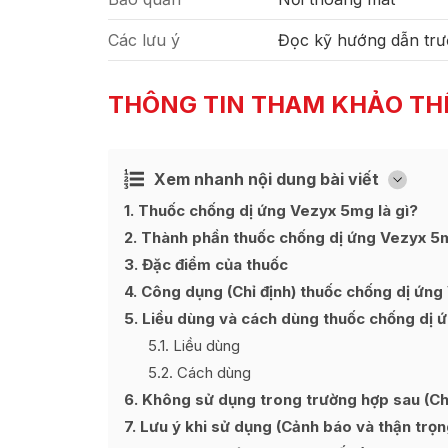
Các lưu ý
Đọc kỹ hướng dẫn trư
THÔNG TIN THAM KHẢO TH
Xem nhanh nội dung bài viết
Ẩn
[
]
1
Thuốc chống dị ứng Vezyx 5mg là gì?
2
Thành phần thuốc chống dị ứng Vezyx 5
3
Đặc điểm của thuốc
4
Công dụng (Chỉ định) thuốc chống dị ứn
5
Liều dùng và cách dùng thuốc chống dị 
5.1
Liều dùng
5.2
Cách dùng
6
Không sử dụng trong trường hợp sau (Chố
7
Lưu ý khi sử dụng (Cảnh báo và thận trọn