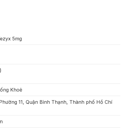
Vezyx 5mg
)
Sống Khoẻ
 Phường 11, Quận Bình Thạnh, Thành phố Hồ Chí
ên