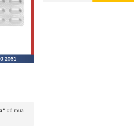
ta"
để mua