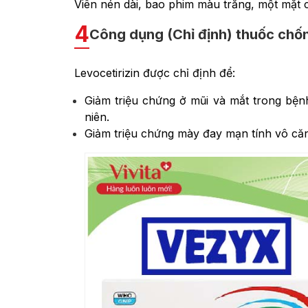
Viên nén dài, bao phim màu trắng, một mặt 
4
Công dụng (Chỉ định) thuốc chố
Levocetirizin được chỉ định để:
Giảm triệu chứng ở mũi và mắt trong bện
niên.
Giảm triệu chứng mày đay mạn tính vô căn