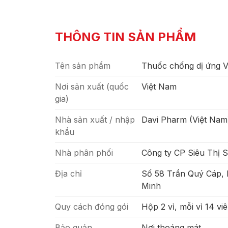
THÔNG TIN SẢN PHẨM
Tên sản phẩm
Thuốc chống dị ứng 
Nơi sản xuất (quốc
Việt Nam
gia)
Nhà sản xuất / nhập
Davi Pharm (Việt Nam
khẩu
Nhà phân phối
Công ty CP Siêu Thị 
Địa chỉ
Số 58 Trần Quý Cáp,
Minh
Quy cách đóng gói
Hộp 2 vỉ, mỗi vỉ 14 vi
Bảo quản
Nơi thoáng mát