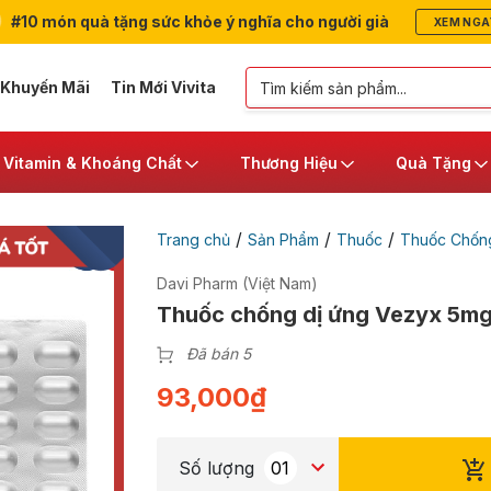
#10 món quà tặng sức khỏe ý nghĩa cho người già
XEM NGA
 Khuyến Mãi
Tin Mới Vivita
Vitamin & Khoáng Chất
Thương Hiệu
Quà Tặng
/
/
/
Trang chủ
Sản Phẩm
Thuốc
Thuốc Chống
Davi Pharm (Việt Nam)
Thuốc chống dị ứng Vezyx 5mg 
Đã bán 5
93,000
₫
Số lượng