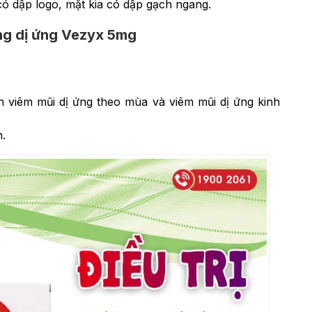
có dập logo, mặt kia có dập gạch ngang.
ng dị ứng Vezyx 5mg
h viêm mũi dị ứng theo mùa và viêm mũi dị ứng kinh
.