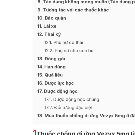
8
Tác dụng không mong muốn (Tác dụng p
9
Tương tác với các thuốc khác
10
Bảo quản
11
Lái xe
12
Thai kỳ
12.1
Phụ nữ có thai
12.2
Phụ nữ cho con bú
13
Đóng gói
14
Hạn dùng
15
Quá liều
16
Dược lực học
17
Dược động học
17.1
Dược động học chung
17.2
Đối tượng đặc biệt
18
Mua thuốc chống dị ứng Vezyx 5mg ở đâu
1
Thuốc chống dị ứng Vezyx 5mg là