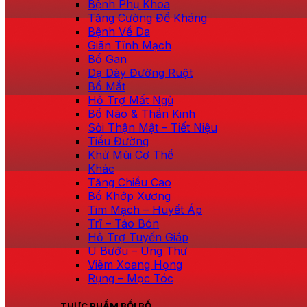
Bệnh Phụ Khoa
Tăng Cường Đề Kháng
Bệnh Về Da
Giãn Tĩnh Mạch
Bổ Gan
Dạ Dày Đường Ruột
Bổ Mắt
Hỗ Trợ Mất Ngủ
Bổ Não & Thần Kinh
Sỏi Thận Mật – Tiết Niệu
Tiểu Đường
Khử Mùi Cơ Thể
Khác
Tăng Chiều Cao
Bổ Khớp Xương
Tim Mạch – Huyết Áp
Trĩ – Táo Bón
Hỗ Trợ Tuyến Giáp
U Bướu – Ung Thư
Viêm Xoang Họng
Rụng – Mọc Tóc
THỰC PHẨM BỒI BỔ