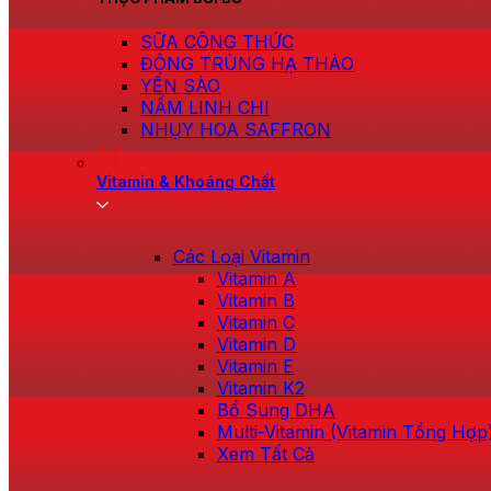
SỮA CÔNG THỨC
ĐÔNG TRÙNG HẠ THẢO
YẾN SÀO
NẤM LINH CHI
NHỤY HOA SAFFRON
Vitamin & Khoáng Chất
Các Loại Vitamin
Vitamin A
Vitamin B
Vitamin C
Vitamin D
Vitamin E
Vitamin K2
Bổ Sung DHA
Multi-Vitamin (Vitamin Tổng Hợp
Xem Tất Cả