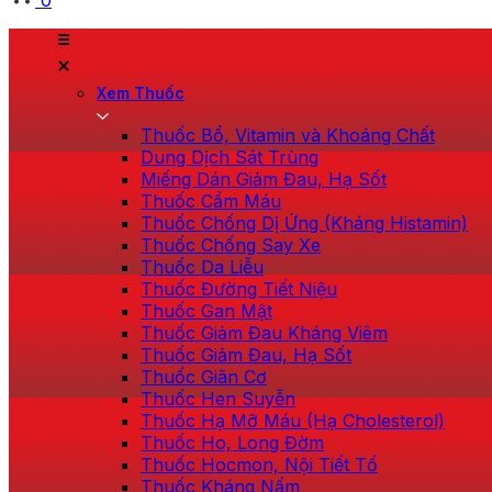
0
Xem Thuốc
Thuốc Bổ, Vitamin và Khoáng Chất
Dung Dịch Sát Trùng
Miếng Dán Giảm Đau, Hạ Sốt
Thuốc Cầm Máu
Thuốc Chống Dị Ứng (Kháng Histamin)
Thuốc Chống Say Xe
Thuốc Da Liễu
Thuốc Đường Tiết Niệu
Thuốc Gan Mật
Thuốc Giảm Đau Kháng Viêm
Thuốc Giảm Đau, Hạ Sốt
Thuốc Giãn Cơ
Thuốc Hen Suyễn
Thuốc Hạ Mỡ Máu (Hạ Cholesterol)
Thuốc Ho, Long Đờm
Thuốc Hocmon, Nội Tiết Tố
Thuốc Kháng Nấm