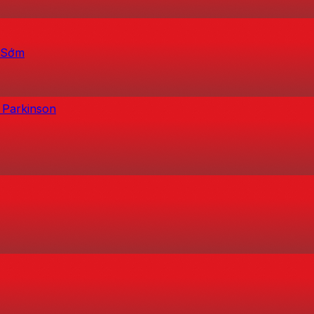
h Sớm
 Parkinson