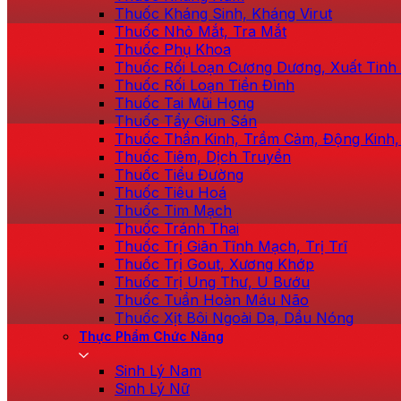
Thuốc Kháng Sinh, Kháng Virut
Thuốc Nhỏ Mắt, Tra Mắt
Thuốc Phụ Khoa
Thuốc Rối Loạn Cương Dương, Xuất Tin
Thuốc Rối Loạn Tiền Đình
Thuốc Tai Mũi Họng
Thuốc Tẩy Giun Sán
Thuốc Thần Kinh, Trầm Cảm, Động Kinh,
Thuốc Tiêm, Dịch Truyền
Thuốc Tiểu Đường
Thuốc Tiêu Hoá
Thuốc Tim Mạch
Thuốc Tránh Thai
Thuốc Trị Giãn Tĩnh Mạch, Trị Trĩ
Thuốc Trị Gout, Xương Khớp
Thuốc Trị Ung Thư, U Bướu
Thuốc Tuần Hoàn Máu Não
Thuốc Xịt Bôi Ngoài Da, Dầu Nóng
Thực Phẩm Chức Năng
Sinh Lý Nam
Sinh Lý Nữ