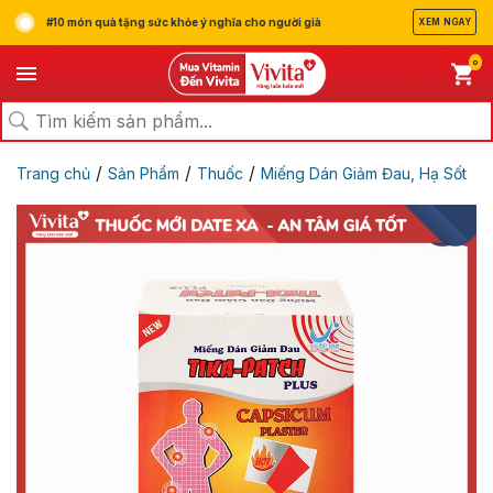
#10 món quà tặng sức khỏe ý nghĩa cho người già
XEM NGAY
0
/
/
/
Trang chủ
Sản Phẩm
Thuốc
Miếng Dán Giảm Đau, Hạ Sốt