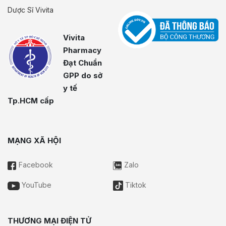
Dược Sĩ Vivita
Vivita
Pharmacy
Đạt Chuẩn
GPP do sở
y tế
Tp.HCM cấp
MẠNG XÃ HỘI
Facebook
Zalo
YouTube
Tiktok
THƯƠNG MẠI ĐIỆN TỬ