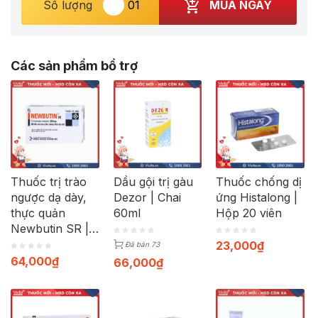
MUA NGAY
Số lượng
Các sản phẩm bổ trợ
Thuốc trị trào
Dầu gội trị gàu
Thuốc chống dị
ngược dạ dày,
Dezor | Chai
ứng Histalong |
thực quản
60ml
Hộp 20 viên
Newbutin SR |
Hộp 30 viên
23,000
₫
Đã bán 73
64,000
₫
66,000
₫