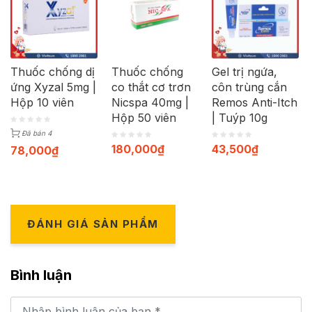
Thuốc chống dị
Thuốc chống
Gel trị ngứa,
ứng Xyzal 5mg |
co thắt cơ trơn
côn trùng cắn
Hộp 10 viên
Nicspa 40mg |
Remos Anti-Itch
Hộp 50 viên
| Tuýp 10g
Đã bán 4
180,000
₫
43,500
₫
78,000
₫
ĐÁNH GIÁ SẢN PHẨM
Bình luận