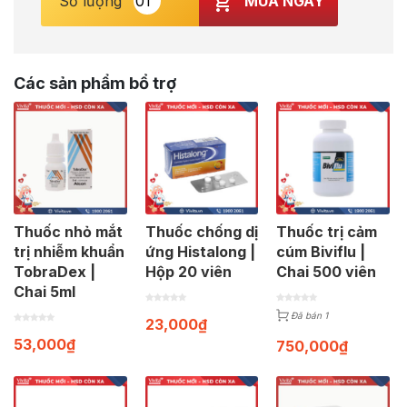
MUA NGAY
Số lượng
Các sản phẩm bổ trợ
Thuốc nhỏ mắt
Thuốc chống dị
Thuốc trị cảm
trị nhiễm khuẩn
ứng Histalong |
cúm Biviflu |
TobraDex |
Hộp 20 viên
Chai 500 viên
Chai 5ml
Đã bán 1
23,000
₫
53,000
₫
750,000
₫