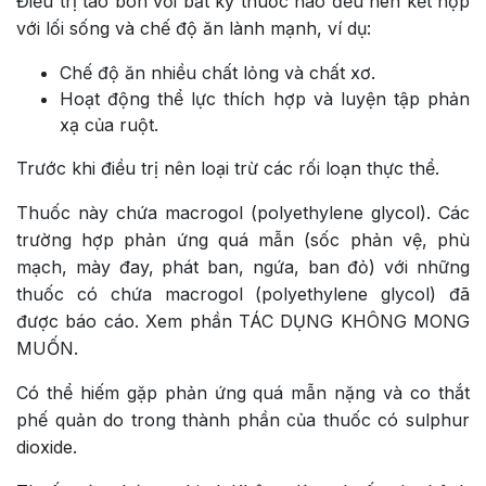
Điều trị táo bón với bất kỳ thuốc nào đều nên kết hợp
với lối sống và chế độ ăn lành mạnh, ví dụ:
Chế độ ăn nhiều chất lỏng và chất xơ.
Hoạt động thể lực thích hợp và luyện tập phản
xạ của ruột.
Trước khi điều trị nên loại trừ các rối loạn thực thể.
Thuốc này chứa macrogol (polyethylene glycol). Các
trường hợp phản ứng quá mẫn (sốc phản vệ, phù
mạch, mày đay, phát ban, ngứa, ban đỏ) với những
thuốc có chứa macrogol (polyethylene glycol) đã
được báo cáo. Xem phần TÁC DỤNG KHÔNG MONG
MUỐN.
Có thể hiếm gặp phản ứng quá mẫn nặng và co thắt
phế quản do trong thành phần của thuốc có sulphur
dioxide.