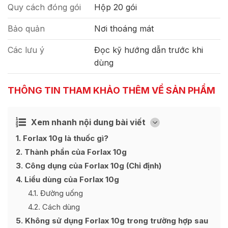
Quy cách đóng gói
Hộp 20 gói
Bảo quản
Nơi thoáng mát
Các lưu ý
Đọc kỹ hướng dẫn trước khi
dùng
THÔNG TIN THAM KHẢO THÊM VỀ SẢN PHẨM
Xem nhanh nội dung bài viết
Ẩn
[
]
1
Forlax 10g là thuốc gì?
2
Thành phần của Forlax 10g
3
Công dụng của Forlax 10g (Chỉ định)
4
Liều dùng của Forlax 10g
4.1
Đường uống
4.2
Cách dùng
5
Không sử dụng Forlax 10g trong trường hợp sau