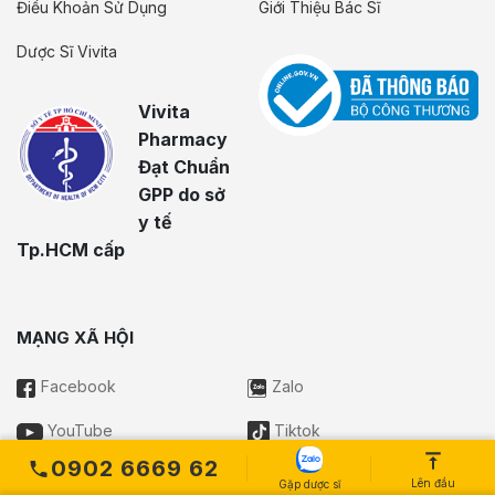
Điều Khoản Sử Dụng
Giới Thiệu Bác Sĩ
Dược Sĩ Vivita
Vivita
Pharmacy
Đạt Chuẩn
GPP do sở
y tế
Tp.HCM cấp
MẠNG XÃ HỘI
Facebook
Zalo
YouTube
Tiktok
0902 6669 62
Lên đầu
Gặp dược sĩ