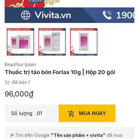
Beaufour Ipsen
Thuốc trị táo bón Forlax 10g | Hộp 20 gói
Đã bán 1
96,000
₫
MUA NGAY
Số lượng
🔎 Tìm trên Google
"Tên sản phẩm + vivita"
để mua