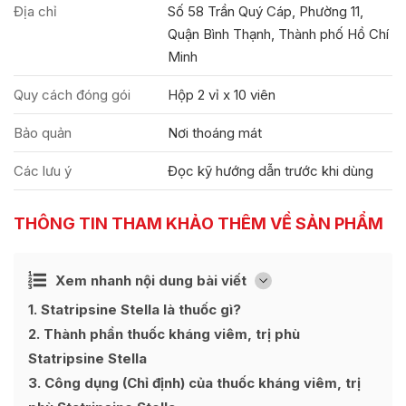
Địa chỉ
Số 58 Trần Quý Cáp, Phường 11,
Quận Bình Thạnh, Thành phố Hồ Chí
Minh
Quy cách đóng gói
Hộp 2 vỉ x 10 viên
Bảo quản
Nơi thoáng mát
Các lưu ý
Đọc kỹ hướng dẫn trước khi dùng
THÔNG TIN THAM KHẢO THÊM VỀ SẢN PHẨM
Ẩn
Xem nhanh nội dung bài viết
[
]
1
Statripsine Stella là thuốc gì?
2
Thành phần thuốc kháng viêm, trị phù
Statripsine Stella
3
Công dụng (Chỉ định) của thuốc kháng viêm, trị