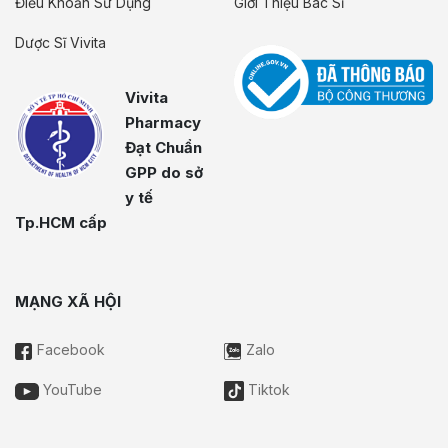
Điều Khoản Sử Dụng
Giới Thiệu Bác Sĩ
Dược Sĩ Vivita
Vivita
Pharmacy
Đạt Chuẩn
GPP do sở
y tế
Tp.HCM cấp
MẠNG XÃ HỘI
Facebook
Zalo
YouTube
Tiktok