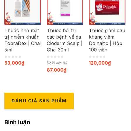
Thuốc nhỏ mắt
Thuốc bôi trị
Thuốc giảm đau
trị nhiễm khuẩn
các bệnh về da
kháng viêm
TobraDex | Chai
Cloderm Scalp |
Dolnaltic | Hộp
5ml
Chai 30ml
100 viên
53,000
₫
120,000
₫
Đã bán 189
87,000
₫
ĐÁNH GIÁ SẢN PHẨM
Bình luận