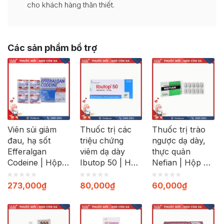
cho khách hàng thân thiết.
Các sản phẩm bổ trợ
Viên sủi giảm
Thuốc trị các
Thuốc trị trào
đau, hạ sốt
triệu chứng
ngược dạ dày,
Efferalgan
viêm dạ dày
thực quản
Codeine | Hộp
Ibutop 50 | Hộp
Nefian | Hộp 30
40 viên
20 viên
viên
273,000
₫
80,000
₫
60,000
₫