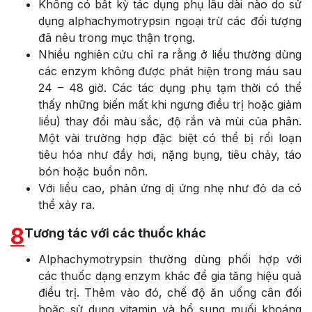
Không có bất kỳ tác dụng phụ lâu dài nào do sử
dụng alphachymotrypsin ngoại trừ các đối tượng
đã nêu trong mục thận trọng.
Nhiều nghiên cứu chỉ ra rằng ở liều thường dùng
các enzym không được phát hiện trong máu sau
24 – 48 giờ. Các tác dụng phụ tạm thời có thể
thấy những biến mất khi ngưng điều trị hoặc giảm
liều) thay đổi màu sắc, độ rắn và mùi của phân.
Một vài trường hợp đặc biệt có thể bị rối loạn
tiêu hóa như đầy hơi, nặng bụng, tiêu chảy, táo
bón hoặc buồn nôn.
Với liều cao, phản ứng dị ứng nhẹ như đỏ da có
thể xảy ra.
8
Tương tác với các thuốc khác
Alphachymotrypsin thường dùng phối hợp với
các thuốc dạng enzym khác để gia tăng hiệu quả
điều trị. Thêm vào đó, chế độ ăn uống cân đối
hoặc sử dụng vitamin và bổ sung muối khoáng