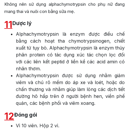
Không nên sử dụng alphachymotrypsin cho phụ nữ đang
mang thai và nuôi con bằng sữa mẹ.
11
Dược lý
Alphachymotrypsin là enzym được điều chế
bằng cách hoạt tha chymotrypsinogen, chiết
xuất từ tụy bò. Alphachymotrypsin là enzym thủy
phân protein có tác dụng xúc tác chọn lọc đối
với các liên kết peptid ở liền kề các acid amin có
nhân thơm.
Alphachymotrypsin được sử dụng nhằm giảm
viêm và chú rõ mềm do áp xe và loét, hoặc do
chấn thương và nhằm giúp làm lỏng các dịch tiết
đường hô hấp trên ở người bệnh hen, viền phế
quản, các bệnh phổi và viêm xoang.
12
Đóng gói
Vỉ 10 viên. Hộp 2 vỉ.