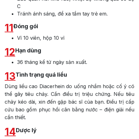
C
Tránh ánh sáng, để xa tầm tay trẻ em.
11
Đóng gói
Vỉ 10 viên, hộp 10 vỉ
12
Hạn dùng
36 tháng kể từ ngày sản xuất.
13
Tình trạng quá liều
Dùng liều cao Diacerhein do uống nhầm hoặc cố ý có
thể gây tiêu chảy. Cần điều trị triệu chứng. Nếu tiêu
chảy kéo dài, xin đến gặp bác sĩ của bạn. Điều trị cấp
cứu bao gồm phục hồi cân bằng nước – điện giải nếu
cần thiết.
14
Dược lý