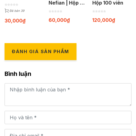
Nefian | Hộp 30
Hộp 100 viên
viên
Đã bán 39
60,000
₫
120,000
₫
30,000
₫
ĐÁNH GIÁ SẢN PHẨM
Bình luận