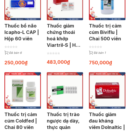
Thuốc bổ não
Thuốc giảm
Thuốc trị cảm
Icapho-L CAP |
chứng thoái
cúm Biviflu |
Hộp 60 viên
hoá khớp
Chai 500 viên
Viartril-S | Hộp
30 gói
Đã bán 6
Đã bán 1
483,000
₫
250,000
₫
750,000
₫
Thuốc trị cảm
Thuốc trị trào
Thuốc giảm
cúm Coldfed |
ngược dạ dày,
đau kháng
Chai 80 viên
thực quản
viêm Dolnaltic |