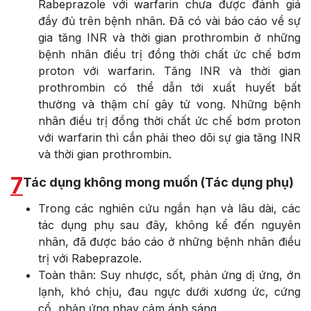
Rabeprazole với warfarin chưa được đánh giá
đầy đủ trên bệnh nhân. Đã có vài báo cáo về sự
gia tăng INR và thời gian prothrombin ở những
bệnh nhân điều trị đồng thời chất ức chế bơm
proton với warfarin. Tăng INR và thời gian
prothrombin có thể dẫn tới xuất huyết bất
thường và thậm chí gây tử vong. Những bệnh
nhân điều trị đồng thời chất ức chế bơm proton
với warfarin thì cần phải theo dõi sự gia tăng INR
và thời gian prothrombin.
7
Tác dụng không mong muốn (Tác dụng phụ)
Trong các nghiên cứu ngắn hạn và lâu dài, các
tác dụng phụ sau đây, không kể đến nguyên
nhân, đã được báo cáo ở những bệnh nhân điều
trị với Rabeprazole.
Toàn thân: Suy nhược, sốt, phản ứng dị ứng, ớn
lạnh, khó chịu, đau ngực dưới xương ức, cứng
cổ, phản ứng nhạy cảm ánh sáng.