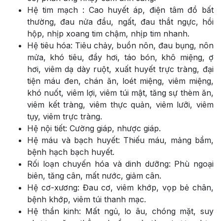
Hệ tim mạch : Cao huyết áp, điện tâm đồ bất
thường, đau nửa đầu, ngất, đau thắt ngực, hồi
hộp, nhịp xoang tim chậm, nhịp tim nhanh.
Hệ tiêu hóa: Tiêu chảy, buồn nôn, đau bụng, nôn
mửa, khó tiêu, đầy hơi, táo bón, khô miệng, ợ
hơi, viêm dạ dày ruột, xuất huyết trực tràng, đại
tiện máu đen, chán ăn, loét miệng, viêm miệng,
khó nuốt, viêm lợi, viêm túi mật, tăng sự thèm ăn,
viêm kết tràng, viêm thực quản, viêm lưỡi, viêm
tụy, viêm trực tràng.
Hệ nội tiết: Cường giáp, nhược giáp.
Hệ máu và bạch huyết: Thiếu máu, mảng bầm,
bệnh hạch bạch huyết.
Rối loạn chuyến hóa và dinh dưỡng: Phù ngoại
biên, tăng cân, mất nước, giảm cân.
Hệ cơ-xương: Đau cơ, viêm khớp, vọp bẻ chân,
bệnh khớp, viêm túi thanh mạc.
Hệ thần kinh: Mất ngủ, lo âu, chóng mặt, suy