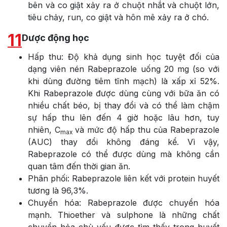
bên và co giật xảy ra ở chuột nhắt và chuột lớn,
tiêu chảy, run, co giật và hôn mê xảy ra ở chó.
11
Dược động học
Hấp thu: Độ khả dụng sinh học tuyệt đối của
dạng viên nén Rabeprazole uống 20 mg (so với
khi dùng đường tiêm tĩnh mạch) là xấp xỉ 52%.
Khi Rabeprazole được dùng cùng với bữa ăn có
nhiều chất béo, bị thay đổi và có thể làm chậm
sự hấp thu lên đến 4 giờ hoặc lâu hơn, tuy
nhiên, C
và mức độ hấp thu của Rabeprazole
max
(AUC) thay đổi không đáng kể. Vì vậy,
Rabeprazole có thể được dùng mà không cần
quan tâm đến thời gian ăn.
Phân phối: Rabeprazole liên kết với protein huyết
tương là 96,3%.
Chuyển hóa: Rabeprazole được chuyển hóa
mạnh. Thioether và sulphone là những chất
chuyển hỏa chù yếu được tìm thấy trong huyết