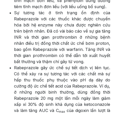
tĩnh mạch đơn liều, và phenytoin dùng đường
tiêm tĩnh mạch đơn liều (với liều uống bổ sung).
Sự tương tác ở tình trạng ổn định của
Rabeprazole với các thuốc khác được chuyển
hóa bởi hệ enzyme này chưa được nghiên cứu
trên bệnh nhân. Đã có vài báo cáo về sự gia tăng
INR và thời gian prothrombin ở những bệnh
nhân điều trị đồng thời chất ức chế bơm proton,
bao gồm Rabeprazole với warfarin. Tăng INR và
thời gian prothrombin có thể dẫn tới xuất huyết
bất thường và thậm chí gây tử vong.
Rabeprazole gây ức chế sự tiết dịch vị liên tục.
Có thể xảy ra sự tương tác với các chất mà sự
hấp thu thuốc phụ thuộc vào pH dạ dày do
cường độ ức chế tiết acid của Rabeprazole. Ví dụ,
ở những người binh thường, dùng đồng thời
Rabeprazole 20 mg một lần mỗi ngày làm giảm
xấp xỉ 30% độ sinh khả dụng của ketoconazole
và làm tăng AUC và C
của digoxin lần lượt là
max