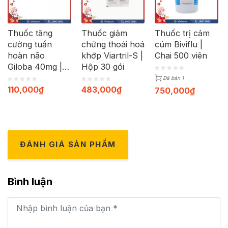
Thuốc tăng
Thuốc giảm
Thuốc trị cảm
cường tuần
chứng thoái hoá
cúm Biviflu |
hoàn não
khớp Viartril-S |
Chai 500 viên
Giloba 40mg |
Hộp 30 gói
Hộp 30 viên
Đã bán 1
110,000
₫
483,000
₫
750,000
₫
ĐÁNH GIÁ SẢN PHẨM
Bình luận