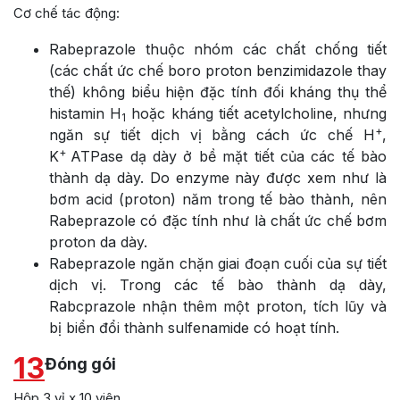
Cơ chế tác động:
Rabeprazole thuộc nhóm các chất chống tiết
(các chất ức chế boro proton benzimidazole thay
thế) không biểu hiện đặc tính đối kháng thụ thể
histamin H
hoặc kháng tiết acetylcholine, nhưng
1
+
ngăn sự tiết dịch vị bằng cách ức chế H
,
+
K
ATPase dạ dày ở bề mặt tiết của các tế bào
thành dạ dày. Do enzyme này được xem như là
bơm acid (proton) năm trong tế bào thành, nên
Rabeprazole có đặc tính như là chất ức chế bơm
proton da dày.
Rabeprazole ngăn chặn giai đoạn cuối của sự tiết
dịch vị. Trong các tế bào thành dạ dày,
Rabcprazole nhận thêm một proton, tích lũy và
bị biển đổi thành sulfenamide có hoạt tính.
13
Đóng gói
Hộp 3 vỉ x 10 viên