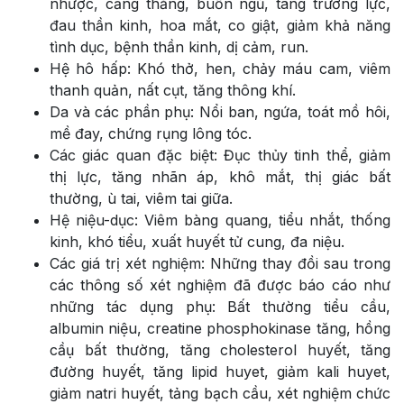
nhược, căng thẳng, buồn ngủ, tàng trương lực,
đau thần kinh, hoa mắt, co giật, giảm khả năng
tình dục, bệnh thần kinh, dị cảm, run.
Hệ hô hấp: Khó thở, hen, chảy máu cam, viêm
thanh quản, nất cụt, tăng thông khí.
Da và các phần phụ: Nổi ban, ngứa, toát mồ hôi,
mề đay, chứng rụng lông tóc.
Các giác quan đặc biệt: Đục thủy tinh thể, giảm
thị lực, tăng nhãn áp, khô mắt, thị giác bất
thường, ù tai, viêm tai giữa.
Hệ niệu-dục: Viêm bàng quang, tiểu nhắt, thống
kinh, khó tiểu, xuất huyết tử cung, đa niệu.
Các giá trị xét nghiệm: Những thay đồi sau trong
các thông số xét nghiệm đã được báo cáo như
những tác dụng phụ: Bất thường tiểu cầu,
albumin niệu, creatine phosphokinase tăng, hồng
cầụ bất thường, tăng cholesterol huyết, tăng
đường huyết, tăng lipid huyet, giảm kali huyet,
giảm natri huyết, tảng bạch cầu, xét nghiệm chức