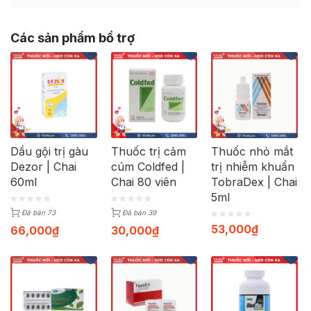
Các sản phẩm bổ trợ
Dầu gội trị gàu
Thuốc trị cảm
Thuốc nhỏ mắt
Dezor | Chai
cúm Coldfed |
trị nhiễm khuẩn
60ml
Chai 80 viên
TobraDex | Chai
5ml
Đã bán 73
Đã bán 39
53,000
₫
66,000
₫
30,000
₫