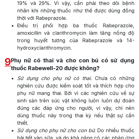
19% và 29%. Vì vậy, cần phải theo dõi bệnh
nhân khi những thuốc như thế được dùng đồng
thời với Rabeprazole.
Điều trị phối hợp ba thuốc Rabeprazole,
amoxicillin và clarithromycin làm tăng nồng độ
trong huyết tương của Rabeprazole và 14-
hydroxyclarithromycin.
9
Phụ nữ có thai và cho con bú có sử dụng
thuốc Rabewell-20 được không?
Sử dụng cho phụ nữ có thai
. Chưa có những
nghiên cứu được kiểm soát tốt và thích hợp cho
phụ nữ mang thai. Bởi vì các nghiên cứu về sự
sinh sản trên súc vật không luôn luôn dự đoán
đúng các đáp ứng cho người, vì vậy, chỉ nên
dùng thuốc này trong thai kỳ nếu thật sự cần
thiết.
Sử dụng cho phụ nữ cho con bú
: Do nhiều thuốc
bài tiết vào sữa, và do khả năng có các phản ứng