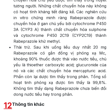
tương người. Những chất chuyển hóa này không
có hoạt tính kháng tiết đáng kể. Các nghiên cứu
in vitro chứng minh ràng Rabeprazole được
chuyển hóa ỡ gan chủ yếu bời cytochrome P450
3A (CYP3 A) thành chất chuyển hóa sulphone
và cytochrome P450 2C19 (CYP2C19) thành
Rabeprazole khử methyl.
Thài trừ. Sau khi uống liều duy nhất 20 mg
Rabeprazole có gắn đồng vị phóng xạ Mc,
khoảng 90% thuốc được thải vào nước tiểu, chủ
yếu là thioether carboxylic acid; glucuronide của
nó và các chất chuyển hóa mercạpturic acid.
Phần còn lại dược tlm thấy trong phân. Tổng sổ
hoạt tinh phóng xạ được tìm thấy là 99,8%.
Không tìm thấy dạng Rabeprazole chưa biến đổi
ơong nước tiểu hay trong phân.
12
Thông tin khác