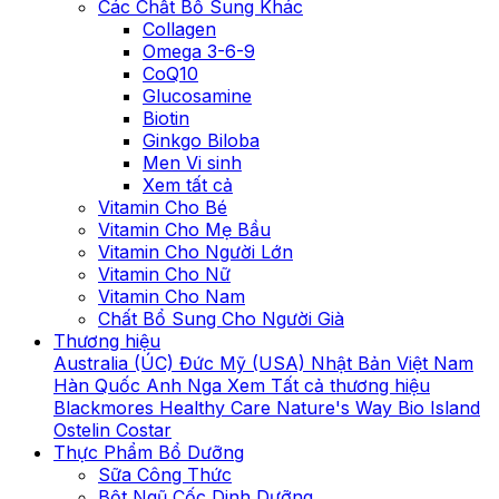
Các Chất Bổ Sung Khác
Collagen
Omega 3-6-9
CoQ10
Glucosamine
Biotin
Ginkgo Biloba
Men Vi sinh
Xem tất cả
Vitamin Cho Bé
Vitamin Cho Mẹ Bầu
Vitamin Cho Người Lớn
Vitamin Cho Nữ
Vitamin Cho Nam
Chất Bổ Sung Cho Người Già
Thương hiệu
Australia (ÚC)
Đức
Mỹ (USA)
Nhật Bản
Việt Nam
Hàn Quốc
Anh
Nga
Xem Tất cả thương hiệu
Blackmores
Healthy Care
Nature's Way
Bio Island
Ostelin
Costar
Thực Phẩm Bổ Dưỡng
Sữa Công Thức
Bột Ngũ Cốc Dinh Dưỡng