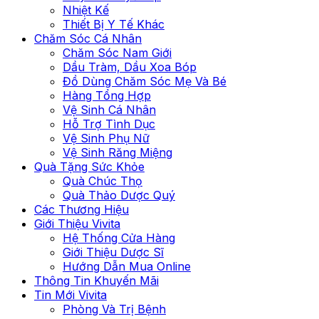
Nhiệt Kế
Thiết Bị Y Tế Khác
Chăm Sóc Cá Nhân
Chăm Sóc Nam Giới
Dầu Tràm, Dầu Xoa Bóp
Đồ Dùng Chăm Sóc Mẹ Và Bé
Hàng Tổng Hợp
Vệ Sinh Cá Nhân
Hỗ Trợ Tình Dục
Vệ Sinh Phụ Nữ
Vệ Sinh Răng Miệng
Quà Tặng Sức Khỏe
Quà Chúc Thọ
Quà Thảo Dược Quý
Các Thương Hiệu
Giới Thiệu Vivita
Hệ Thống Cửa Hàng
Giới Thiệu Dược Sĩ
Hướng Dẫn Mua Online
Thông Tin Khuyến Mãi
Tin Mới Vivita
Phòng Và Trị Bệnh