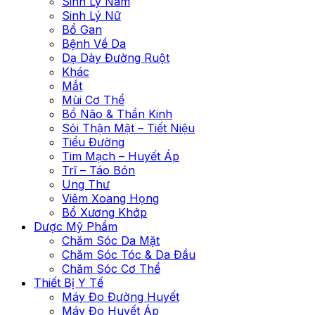
Sinh Lý Nam
Sinh Lý Nữ
Bổ Gan
Bệnh Về Da
Dạ Dày Đường Ruột
Khác
Mắt
Mùi Cơ Thể
Bổ Não & Thần Kinh
Sỏi Thận Mật – Tiết Niệu
Tiểu Đường
Tim Mạch – Huyết Áp
Trĩ – Táo Bón
Ung Thư
Viêm Xoang Họng
Bổ Xương Khớp
Dược Mỹ Phẩm
Chăm Sóc Da Mặt
Chăm Sóc Tóc & Da Đầu
Chăm Sóc Cơ Thể
Thiết Bị Y Tế
Máy Đo Đường Huyết
Máy Đo Huyết Áp