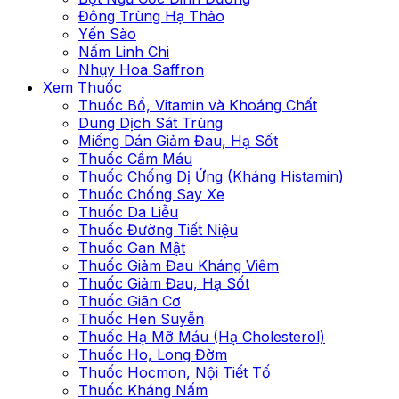
Đông Trùng Hạ Thảo
Yến Sào
Nấm Linh Chi
Nhụy Hoa Saffron
Xem Thuốc
Thuốc Bổ, Vitamin và Khoáng Chất
Dung Dịch Sát Trùng
Miếng Dán Giảm Đau, Hạ Sốt
Thuốc Cầm Máu
Thuốc Chống Dị Ứng (Kháng Histamin)
Thuốc Chống Say Xe
Thuốc Da Liễu
Thuốc Đường Tiết Niệu
Thuốc Gan Mật
Thuốc Giảm Đau Kháng Viêm
Thuốc Giảm Đau, Hạ Sốt
Thuốc Giãn Cơ
Thuốc Hen Suyễn
Thuốc Hạ Mỡ Máu (Hạ Cholesterol)
Thuốc Ho, Long Đờm
Thuốc Hocmon, Nội Tiết Tố
Thuốc Kháng Nấm