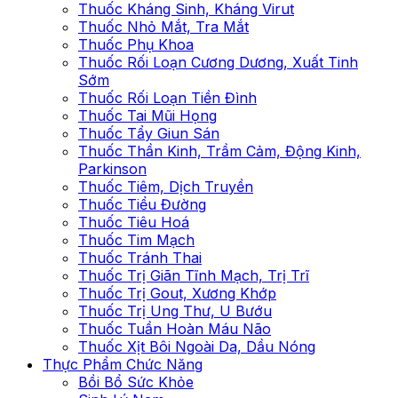
Thuốc Kháng Sinh, Kháng Virut
Thuốc Nhỏ Mắt, Tra Mắt
Thuốc Phụ Khoa
Thuốc Rối Loạn Cương Dương, Xuất Tinh
Sớm
Thuốc Rối Loạn Tiền Đình
Thuốc Tai Mũi Họng
Thuốc Tẩy Giun Sán
Thuốc Thần Kinh, Trầm Cảm, Động Kinh,
Parkinson
Thuốc Tiêm, Dịch Truyền
Thuốc Tiểu Đường
Thuốc Tiêu Hoá
Thuốc Tim Mạch
Thuốc Tránh Thai
Thuốc Trị Giãn Tĩnh Mạch, Trị Trĩ
Thuốc Trị Gout, Xương Khớp
Thuốc Trị Ung Thư, U Bướu
Thuốc Tuần Hoàn Máu Não
Thuốc Xịt Bôi Ngoài Da, Dầu Nóng
Thực Phẩm Chức Năng
Bồi Bổ Sức Khỏe