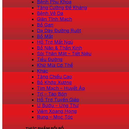
Bệnh Phụ Khoa
Tăng Cường Đề Kháng
Bệnh Về Da
Giãn Tĩnh Mạch
Bổ Gan
Dạ Dày Đường Ruột
Bổ Mắt
Hỗ Trợ Mất Ngủ
Bổ Não & Thần Kinh
Sỏi Thận Mật – Tiết Niệu
Tiểu Đường
Khử Mùi Cơ Thể
Khác
Tăng Chiều Cao
Bổ Khớp Xương
Tim Mạch – Huyết Áp
Trĩ – Táo Bón
Hỗ Trợ Tuyến Giáp
U Bướu – Ung Thư
Viêm Xoang Họng
Rụng – Mọc Tóc
THỰC PHẨM BỒI BỔ