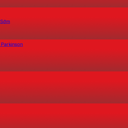
h Sớm
 Parkinson