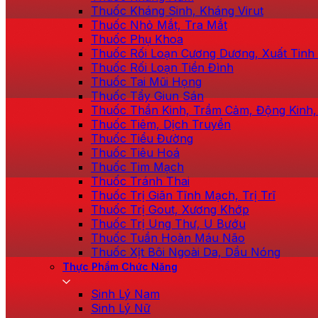
Thuốc Kháng Sinh, Kháng Virut
Thuốc Nhỏ Mắt, Tra Mắt
Thuốc Phụ Khoa
Thuốc Rối Loạn Cương Dương, Xuất Tin
Thuốc Rối Loạn Tiền Đình
Thuốc Tai Mũi Họng
Thuốc Tẩy Giun Sán
Thuốc Thần Kinh, Trầm Cảm, Động Kinh,
Thuốc Tiêm, Dịch Truyền
Thuốc Tiểu Đường
Thuốc Tiêu Hoá
Thuốc Tim Mạch
Thuốc Tránh Thai
Thuốc Trị Giãn Tĩnh Mạch, Trị Trĩ
Thuốc Trị Gout, Xương Khớp
Thuốc Trị Ung Thư, U Bướu
Thuốc Tuần Hoàn Máu Não
Thuốc Xịt Bôi Ngoài Da, Dầu Nóng
Thực Phẩm Chức Năng
Sinh Lý Nam
Sinh Lý Nữ