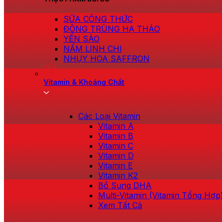
SỮA CÔNG THỨC
ĐÔNG TRÙNG HẠ THẢO
YẾN SÀO
NẤM LINH CHI
NHỤY HOA SAFFRON
Vitamin & Khoáng Chất
Các Loại Vitamin
Vitamin A
Vitamin B
Vitamin C
Vitamin D
Vitamin E
Vitamin K2
Bổ Sung DHA
Multi-Vitamin (Vitamin Tổng Hợp
Xem Tất Cả