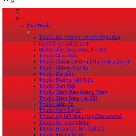
0
Xem Thuốc
Thuốc Bổ, Vitamin và Khoáng Chất
Dung Dịch Sát Trùng
Miếng Dán Giảm Đau, Hạ Sốt
Thuốc Cầm Máu
Thuốc Chống Dị Ứng (Kháng Histamin)
Thuốc Chống Say Xe
Thuốc Da Liễu
Thuốc Đường Tiết Niệu
Thuốc Gan Mật
Thuốc Giảm Đau Kháng Viêm
Thuốc Giảm Đau, Hạ Sốt
Thuốc Giãn Cơ
Thuốc Hen Suyễn
Thuốc Hạ Mỡ Máu (Hạ Cholesterol)
Thuốc Ho, Long Đờm
Thuốc Hocmon, Nội Tiết Tố
Thuốc Kháng Nấm