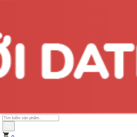
#10 món quà tặng sức khỏe ý nghĩa cho người già
Xem ngay
Giới Thiệu Vivita
Thông Tin Khuyến Mãi
Tin Mới Vivita