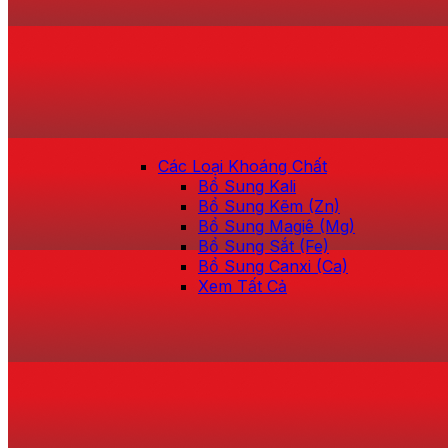
Các Loại Khoáng Chất
Bổ Sung Kali
Bổ Sung Kẽm (Zn)
Bổ Sung Magiê (Mg)
Bổ Sung Sắt (Fe)
Bổ Sung Canxi (Ca)
Xem Tất Cả