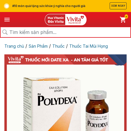
#10 món quà tặng sức khỏe ý nghĩa cho người già
XEM NGAY
0
/
/
/
Trang chủ
Sản Phẩm
Thuốc
Thuốc Tai Mũi Họng