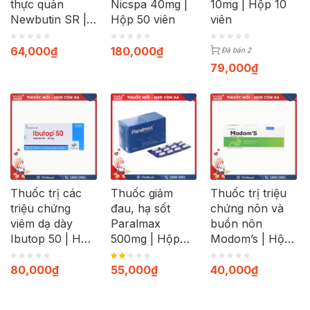
thực quản
Nicspa 40mg |
10mg | Hộp 10
Newbutin SR |
Hộp 50 viên
viên
Hộp 30 viên
64,000
₫
180,000
₫
Đã bán 2
79,000
₫
Thuốc trị các
Thuốc giảm
Thuốc trị triệu
triệu chứng
đau, hạ sốt
chứng nôn và
viêm dạ dày
Paralmax
buồn nôn
Ibutop 50 | Hộp
500mg | Hộp
Modom’s | Hộp
20 viên
120 viên
100 viên
80,000
₫
55,000
₫
40,000
₫