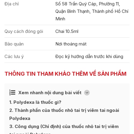
Địa chỉ
Số 58 Trần Quý Cáp, Phường 11,
Quận Bình Thạnh, Thành phố Hồ Chí
Minh
Quy cách đóng gói
Chai 10.5ml
Bảo quản
Nơi thoáng mát
Các lưu ý
Đọc kỹ hướng dẫn trước khi dùng
THÔNG TIN THAM KHẢO THÊM VỀ SẢN PHẨM
Ẩn
Xem nhanh nội dung bài viết
[
]
1
Polydexa là thuốc gì?
2
Thành phần của thuốc nhỏ tai trị viêm tai ngoài
Polydexa
3
Công dụng (Chỉ định) của thuốc nhỏ tai trị viêm