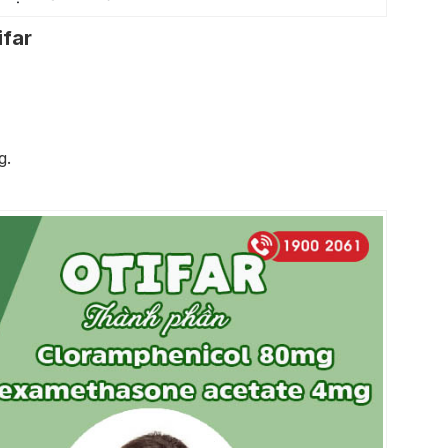
ifar
g.