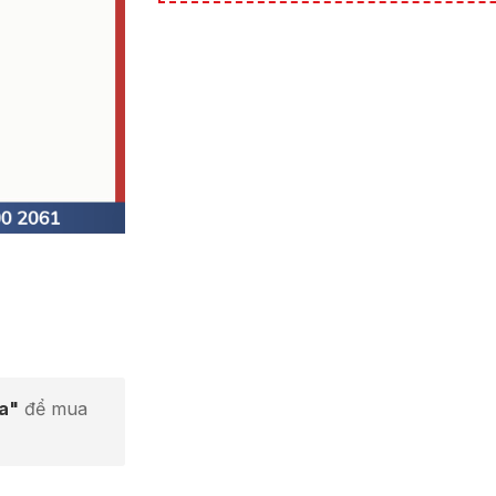
ta"
để mua