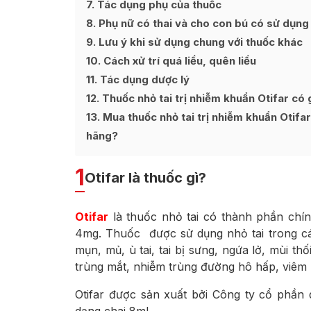
7
Tác dụng phụ của thuốc
8
Phụ nữ có thai và cho con bú có sử dụng 
9
Lưu ý khi sử dụng chung với thuốc khác
10
Cách xử trí quá liều, quên liều
11
Tác dụng dược lý
12
Thuốc nhỏ tai trị nhiễm khuẩn Otifar có 
13
Mua thuốc nhỏ tai trị nhiễm khuẩn Otifar
hãng?
1
Otifar là thuốc gì?
Otifar
là thuốc nhỏ tai có thành phần chí
4mg. Thuốc được sử dụng nhỏ tai trong các
mụn, mủ, ù tai, tai bị sưng, ngứa lở, mùi t
trùng mắt, nhiễm trùng đường hô hấp, viêm 
Otifar được sản xuất bởi Công ty cổ phần 