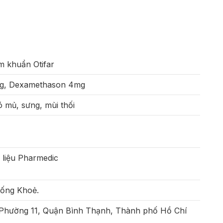
ễm khuẩn Otifar
mg, Dexamethason 4mg
ó mủ, sưng, mùi thối
 liệu Pharmedic
Sống Khoẻ.
 Phường 11, Quận Bình Thạnh, Thành phố Hồ Chí