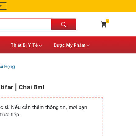
Y
0
Thiết Bị Y Tế
Dược Mỹ Phẩm
ũi Họng
tifar | Chai 8ml
 sĩ. Nếu cần thêm thông tin, mời bạn
rực tiếp.