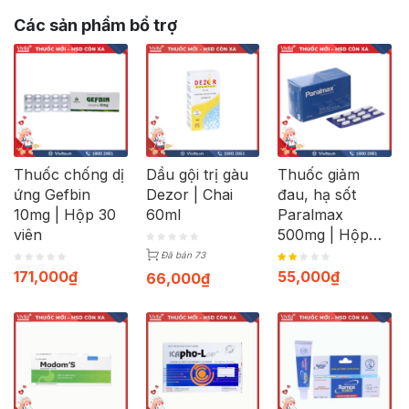
Các sản phẩm bổ trợ
Thuốc chống dị
Dầu gội trị gàu
Thuốc giảm
ứng Gefbin
Dezor | Chai
đau, hạ sốt
10mg | Hộp 30
60ml
Paralmax
viên
500mg | Hộp
120 viên
Đã bán 73
171,000
₫
55,000
₫
66,000
₫