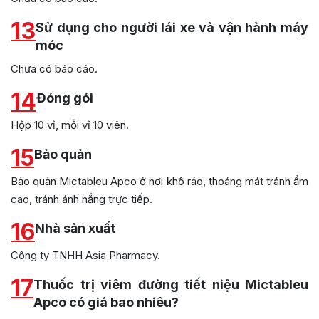
13
Sử dụng cho người lái xe và vận hành máy
móc
Chưa có báo cáo.
14
Đóng gói
Hộp 10 vỉ, mỗi vỉ 10 viên.
15
Bảo quản
Bảo quản Mictableu Apco ở nơi khô ráo, thoáng mát tránh ẩm
cao, tránh ánh nắng trực tiếp.
16
Nhà sản xuất
Công ty TNHH Asia Pharmacy.
17
Thuốc trị viêm đường tiết niệu Mictableu
Apco có giá bao nhiêu?