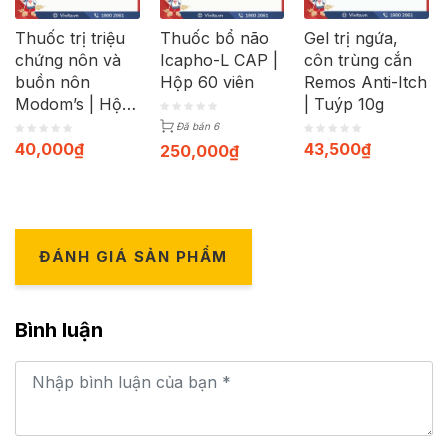
Thuốc trị triệu
Thuốc bổ não
Gel trị ngứa,
chứng nôn và
Icapho-L CAP |
côn trùng cắn
buồn nôn
Hộp 60 viên
Remos Anti-Itch
Modom’s | Hộp
| Tuýp 10g
100 viên
Đã bán 6
40,000
₫
43,500
₫
250,000
₫
ĐÁNH GIÁ SẢN PHẨM
Bình luận