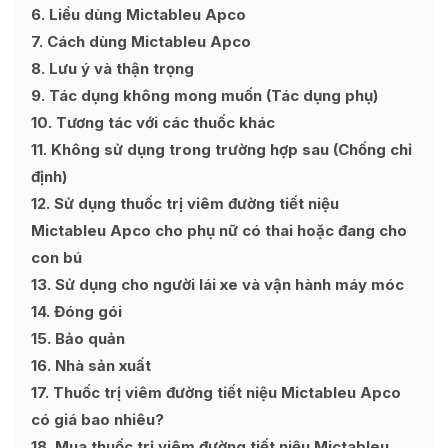
6
Liều dùng Mictableu Apco
7
Cách dùng Mictableu Apco
8
Lưu ý và thận trọng
9
Tác dụng không mong muốn (Tác dụng phụ)
10
Tương tác với các thuốc khác
11
Không sử dụng trong trường hợp sau (Chống chỉ
định)
12
Sử dụng thuốc trị viêm đường tiết niệu
Mictableu Apco cho phụ nữ có thai hoặc đang cho
con bú
13
Sử dụng cho người lái xe và vận hành máy móc
14
Đóng gói
15
Bảo quản
16
Nhà sản xuất
17
Thuốc trị viêm đường tiết niệu Mictableu Apco
có giá bao nhiêu?
18
Mua thuốc trị viêm đường tiết niệu Mictableu