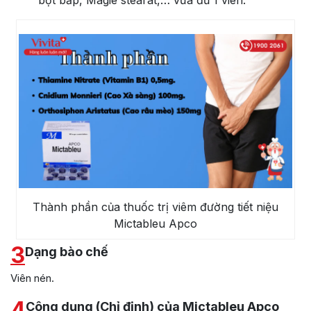
bột bắp, Magie stearat,… vừa đủ 1 viên.
Thành phần của thuốc trị viêm đường tiết niệu
Mictableu Apco
3
Dạng bào chế
Viên nén.
4
Công dụng (Chỉ định) của Mictableu Apco