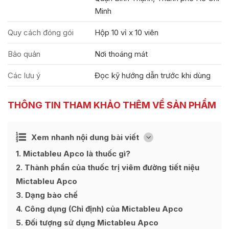
Minh
Quy cách đóng gói
Hộp 10 vỉ x 10 viên
Bảo quản
Nơi thoáng mát
Các lưu ý
Đọc kỹ hướng dẫn trước khi dùng
THÔNG TIN THAM KHẢO THÊM VỀ SẢN PHẨM
Ẩn
Xem nhanh nội dung bài viết
[
]
1
Mictableu Apco là thuốc gì?
2
Thành phần của thuốc trị viêm đường tiết niệu
Mictableu Apco
3
Dạng bào chế
4
Công dụng (Chỉ định) của Mictableu Apco
5
Đối tượng sử dụng Mictableu Apco