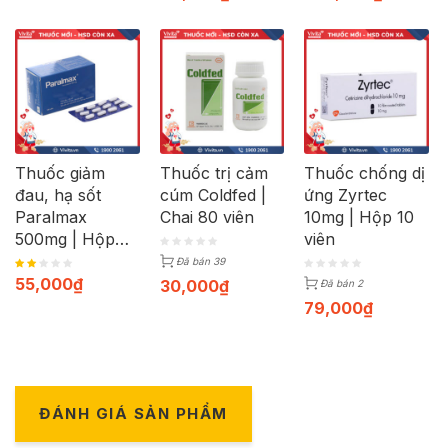
Thuốc giảm
Thuốc trị cảm
Thuốc chống dị
đau, hạ sốt
cúm Coldfed |
ứng Zyrtec
Paralmax
Chai 80 viên
10mg | Hộp 10
500mg | Hộp
viên
120 viên
Đã bán 39
55,000
₫
30,000
₫
Đã bán 2
79,000
₫
ĐÁNH GIÁ SẢN PHẨM