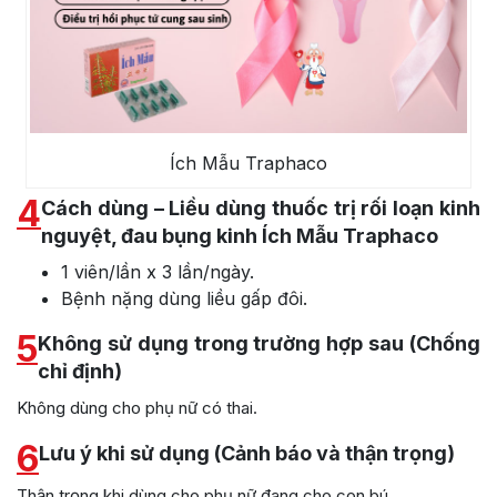
Ích Mẫu Traphaco
4
Cách dùng – Liều dùng thuốc trị rối loạn kinh
nguyệt, đau bụng kinh Ích Mẫu Traphaco
1 viên/lần x 3 lần/ngày.
Bệnh nặng dùng liều gấp đôi.
5
Không sử dụng trong trường hợp sau (Chống
chỉ định)
Không dùng cho phụ nữ có thai.
6
Lưu ý khi sử dụng (Cảnh báo và thận trọng)
Thận trọng khi dùng cho phụ nữ đang cho con bú.