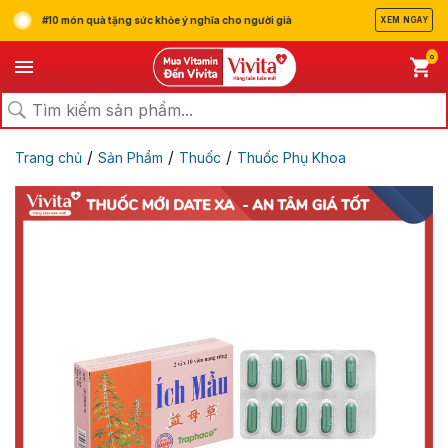
#10 món quà tặng sức khỏe ý nghĩa cho người già
XEM NGAY
0
/
/
/
Trang chủ
Sản Phẩm
Thuốc
Thuốc Phụ Khoa