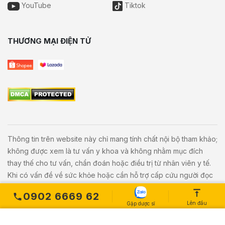
YouTube
Tiktok
THƯƠNG MẠI ĐIỆN TỬ
Thông tin trên website này chỉ mang tính chất nội bộ tham khảo;
không được xem là tư vấn y khoa và không nhằm mục đích
thay thế cho tư vấn, chẩn đoán hoặc điều trị từ nhân viên y tế.
Khi có vấn đề về sức khỏe hoặc cần hỗ trợ cấp cứu người đọc
cần liên hệ bác sĩ và cơ sở y tế gần nhất.
0902 6669 62
Lên đầu
Gặp dược sĩ
Copyright © 2020
Vivita.vn
All Rights Reserved. Powered by
L
etweb
.
MUA NGAY
Số lượng