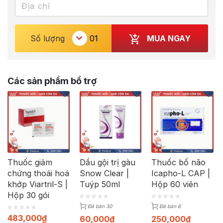
MUA NGAY
Số lượng
Các sản phẩm bổ trợ
Thuốc giảm
Dầu gội trị gàu
Thuốc bổ não
chứng thoái hoá
Snow Clear |
Icapho-L CAP |
khớp Viartril-S |
Tuýp 50ml
Hộp 60 viên
Hộp 30 gói
Đã bán 30
Đã bán 6
483,000
₫
60,000
₫
250,000
₫