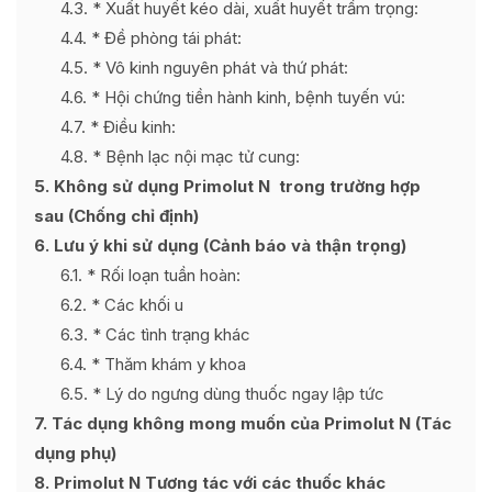
4.3
* Xuất huyết kéo dài, xuất huyết trầm trọng:
4.4
* Đề phòng tái phát:
4.5
* Vô kinh nguyên phát và thứ phát:
4.6
* Hội chứng tiền hành kinh, bệnh tuyến vú:
4.7
* Điều kinh:
4.8
* Bệnh lạc nội mạc tử cung:
5
Không sử dụng Primolut N trong trường hợp
sau (Chống chỉ định)
6
Lưu ý khi sử dụng (Cảnh báo và thận trọng)
6.1
* Rối loạn tuần hoàn:
6.2
* Các khối u
6.3
* Các tình trạng khác
6.4
* Thăm khám y khoa
6.5
* Lý do ngưng dùng thuốc ngay lập tức
7
Tác dụng không mong muốn của Primolut N (Tác
dụng phụ)
8
Primolut N Tương tác với các thuốc khác