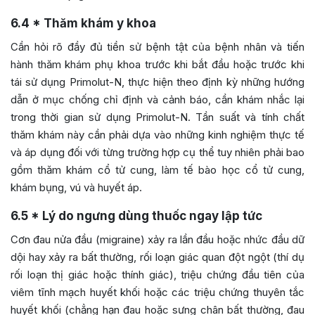
6.4
* Thăm khám y khoa
Cần hỏi rõ đầy đủ tiền sử bệnh tật của bệnh nhân và tiến
hành thăm khám phụ khoa trước khi bắt đầu hoặc trước khi
tái sử dụng Primolut-N, thực hiện theo định kỳ những hướng
dẫn ở mục chống chỉ định và cảnh báo, cần khám nhắc lại
trong thời gian sử dụng Primolut-N. Tần suất và tính chất
thăm khám này cần phải dựa vào những kinh nghiệm thực tế
và áp dụng đối với từng trường hợp cụ thể tuy nhiên phải bao
gồm thăm khám cổ tử cung, làm tế bào học cổ tử cung,
khám bụng, vú và huyết áp.
6.5
* Lý do ngưng dùng thuốc ngay lập tức
Cơn đau nửa đầu (migraine) xảy ra lần đầu hoặc nhức đầu dữ
dội hay xảy ra bất thường, rối loạn giác quan đột ngột (thí dụ
rối loạn thị giác hoặc thính giác), triệu chứng đầu tiên của
viêm tĩnh mạch huyết khối hoặc các triệu chứng thuyên tắc
huyết khối (chẳng hạn đau hoặc sưng chân bất thường, đau