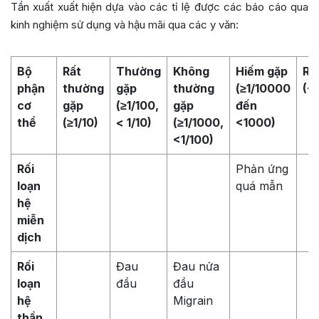
Tần xuất xuất hiện dựa vào các tỉ lệ được các báo cáo qua
kinh nghiệm sử dụng và hậu mãi qua các y văn:
Bộ
Rất
Thường
Không
Hiếm gặp
Rấ
phận
thường
gặp
thường
(≥1/10000
(<
cơ
gặp
(≥1/100,
gặp
đến
thể
(≥1/10)
< 1/10)
(≥1/1000,
<1000)
<1/100)
Rối
Phản ứng
loạn
quá mẫn
hệ
miễn
dịch
Rối
Đau
Đau nửa
loạn
đầu
đầu
hệ
Migrain
thần