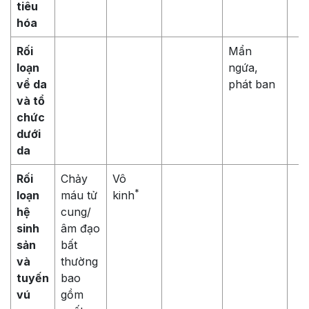
tiêu
hóa
Rối
Mẩn
loạn
ngứa,
về da
phát ban
và tổ
chức
dưới
da
Rối
Chảy
Vô
*
loạn
máu tử
kinh
hệ
cung/
sinh
âm đạo
sản
bất
và
thường
tuyến
bao
vú
gồm