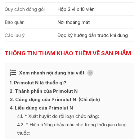
Quy cách đóng gói
Hộp 3 vỉ x 10 viên
Bảo quản
Nơi thoáng mát
Các lưu ý
Đọc kỹ hướng dẫn trước khi dùng
THÔNG TIN THAM KHẢO THÊM VỀ SẢN PHẨM
Ẩn
Xem nhanh nội dung bài viết
[
]
1
Primolut N là thuốc gì?
2
Thành phần của Primolut N
3
Công dụng của Primolut N (Chỉ định)
4
Liều dùng của Primolut N
4.1
* Xuất huyết do rối loạn chức năng:
4.2
* Hiện tượng chảy máu nhẹ trong thời gian dùng
thuốc: