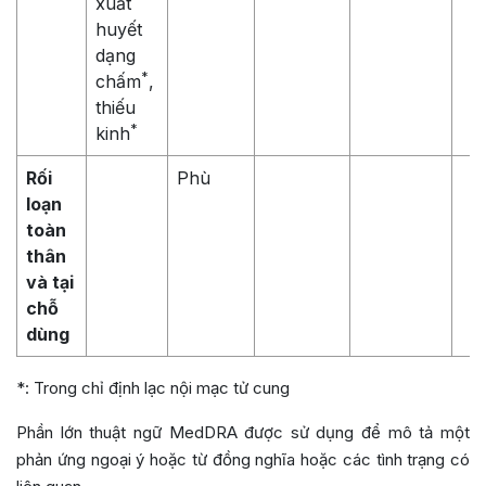
xuất
huyết
dạng
*
chấm
,
thiếu
*
kinh
Rối
Phù
loạn
toàn
thân
và tại
chỗ
dùng
*: Trong chỉ định lạc nội mạc tử cung
Phần lớn thuật ngữ MedDRA được sử dụng để mô tả một
phản ứng ngoại ý hoặc từ đồng nghĩa hoặc các tình trạng có