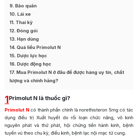
9
Bảo quản
10
Lái xe
11
Thai kỳ
12
Đóng gói
13
Hạn dùng
14
Quá liều Primolut N
15
Dược lực học
16
Dược động học
17
Mua Primolut N ở đâu để được hàng uy tín, chất
lượng và chính hãng?
1
Primolut N là thuốc gì?
Primolut N
có thành phần chính là norethisteron 5mg có tác
dụng điều trị Xuất huyết do rối loạn chức năng, vô kinh
nguyên phát và thứ phát, hội chứng tiền hành kinh, bệnh
tuyến vú theo chu kỳ, điều kinh, bệnh lạc nội mạc tử cung.