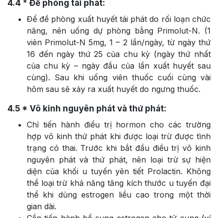
4.4
* Đề phòng tái phát:
Để đề phòng xuất huyết tái phát do rối loạn chức
năng, nên uống dự phòng bằng Primolut-N. (1
viên Primolut-N 5mg, 1 – 2 lần/ngày, từ ngày thứ
16 đến ngày thứ 25 của chu kỳ (ngày thứ nhất
của chu kỳ – ngày đầu của lần xuất huyết sau
cùng). Sau khi uống viên thuốc cuối cùng vài
hôm sau sẽ xảy ra xuất huyết do ngưng thuốc.
4.5
* Vô kinh nguyên phát và thứ phát:
Chỉ tiến hành điều trị hormon cho các trường
hợp vô kinh thứ phát khi được loại trừ được tình
trạng có thai. Trước khi bắt đầu điều trị vô kinh
nguyên phát và thứ phát, nên loại trừ sự hiện
diện của khối u tuyến yên tiết Prolactin. Không
thể loại trừ khả năng tăng kích thước u tuyến đại
thể khi dùng estrogen liều cao trong một thời
gian dài.
Cần tiến hành bổ sung estrogen cho tử cung (ví