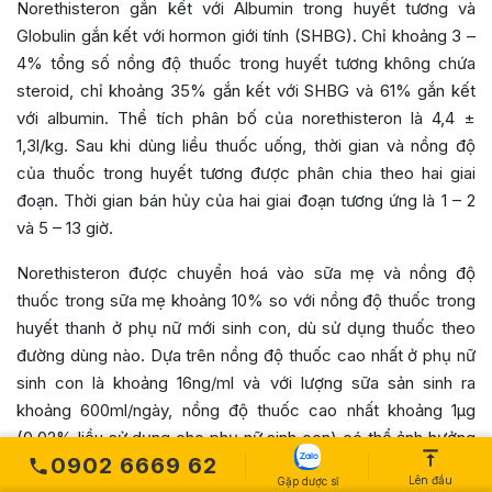
Norethisteron gắn kết với Albumin trong huyết tương và
Globulin gắn kết với hormon giới tính (SHBG). Chỉ khoảng 3 –
4% tổng số nồng độ thuốc trong huyết tương không chứa
steroid, chỉ khoảng 35% gắn kết với SHBG và 61% gắn kết
với albumin. Thể tích phân bố của norethisteron là 4,4 ±
1,3l/kg. Sau khi dùng liều thuốc uống, thời gian và nồng độ
của thuốc trong huyết tương được phân chia theo hai giai
đoạn. Thời gian bán hủy của hai giai đoạn tương ứng là 1 – 2
và 5 – 13 giờ.
Norethisteron được chuyển hoá vào sữa mẹ và nồng độ
thuốc trong sữa mẹ khoảng 10% so với nồng độ thuốc trong
huyết thanh ở phụ nữ mới sinh con, dù sử dụng thuốc theo
đường dùng nào. Dựa trên nồng độ thuốc cao nhất ở phụ nữ
sinh con là khoảng 16ng/ml và với lượng sữa sản sinh ra
khoảng 600ml/ngày, nồng độ thuốc cao nhất khoảng 1µg
(0,02% liều sử dụng cho phụ nữ sinh con) có thể ảnh hưởng
0902 6669 62
tới trẻ sơ sinh.
Lên đầu
Gặp dược sĩ