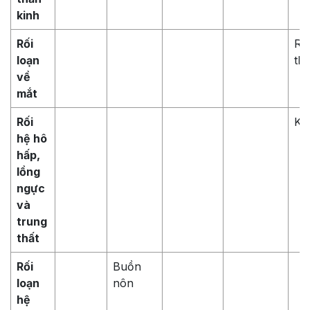
kinh
Rối
Rố
loạn
thị
về
mắt
Rối
Kh
hệ hô
hấp,
lồng
ngực
và
trung
thất
Rối
Buồn
loạn
nôn
hệ