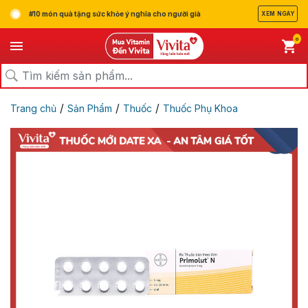
#10 món quà tặng sức khỏe ý nghĩa cho người già
XEM NGAY
0
/
/
/
Trang chủ
Sản Phẩm
Thuốc
Thuốc Phụ Khoa