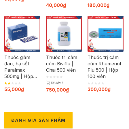
40,000
₫
180,000
₫
Thuốc giảm
Thuốc trị cảm
Thuốc trị cảm
đau, hạ sốt
cúm Biviflu |
cúm Rhumenol
Paralmax
Chai 500 viên
Flu 500 | Hộp
500mg | Hộp
100 viên
120 viên
Đã bán 1
55,000
₫
300,000
₫
750,000
₫
ĐÁNH GIÁ SẢN PHẨM