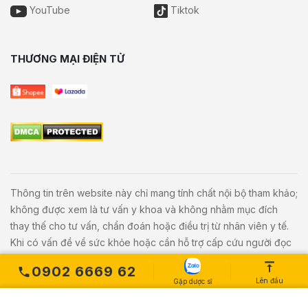
YouTube
Tiktok
THƯƠNG MẠI ĐIỆN TỬ
Thông tin trên website này chỉ mang tính chất nội bộ tham khảo;
không được xem là tư vấn y khoa và không nhằm mục đích
thay thế cho tư vấn, chẩn đoán hoặc điều trị từ nhân viên y tế.
Khi có vấn đề về sức khỏe hoặc cần hỗ trợ cấp cứu người đọc
cần liên hệ bác sĩ và cơ sở y tế gần nhất.
0902 6669 62
Lên đầu
Gặp dược sĩ
Copyright © 2020
Vivita.vn
All Rights Reserved. Powered by
L
etweb
.
MUA NGAY
Số lượng