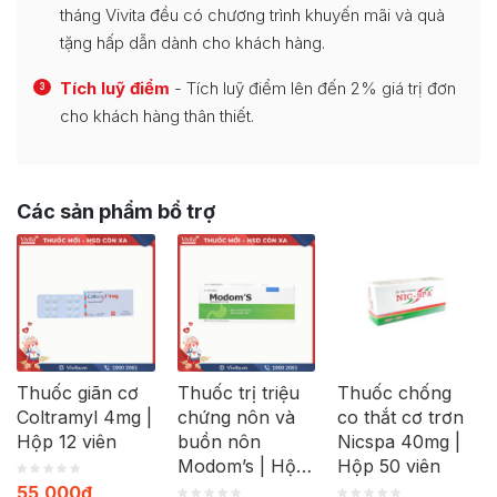
tháng Vivita đều có chương trình khuyến mãi và quà
tặng hấp dẫn dành cho khách hàng.
Tích luỹ điểm
- Tích luỹ điểm lên đến 2% giá trị đơn
3
cho khách hàng thân thiết.
Các sản phẩm bổ trợ
Thuốc giãn cơ
Thuốc trị triệu
Thuốc chống
Coltramyl 4mg |
chứng nôn và
co thắt cơ trơn
Hộp 12 viên
buồn nôn
Nicspa 40mg |
Modom’s | Hộp
Hộp 50 viên
100 viên
55,000
₫