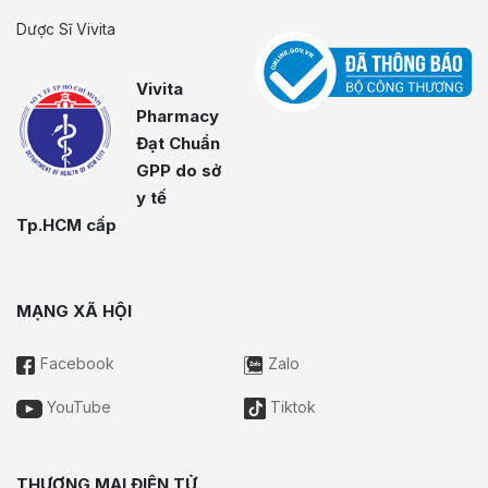
Dược Sĩ Vivita
Vivita
Pharmacy
Đạt Chuẩn
GPP do sở
y tế
Tp.HCM cấp
MẠNG XÃ HỘI
Facebook
Zalo
YouTube
Tiktok
THƯƠNG MẠI ĐIỆN TỬ