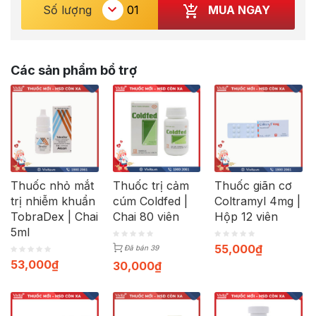
MUA NGAY
Số lượng
Các sản phẩm bổ trợ
Thuốc nhỏ mắt
Thuốc trị cảm
Thuốc giãn cơ
trị nhiễm khuẩn
cúm Coldfed |
Coltramyl 4mg |
TobraDex | Chai
Chai 80 viên
Hộp 12 viên
5ml
55,000
₫
Đã bán 39
53,000
₫
30,000
₫