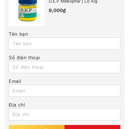
D.E.P Mekophar | Lọ 10g
9,000
₫
Tên bạn
Số điện thoại
Email
Địa chỉ