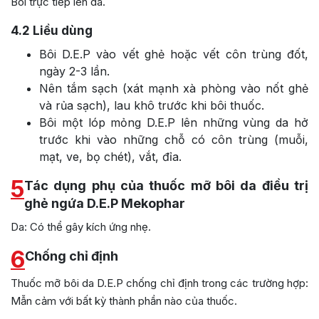
Bôi trực tiếp lên da.
4.2
Liều dùng
Bôi D.E.P vào vết ghẻ hoặc vết côn trùng đốt,
ngày 2-3 lần.
Nên tắm sạch (xát mạnh xà phòng vào nốt ghẻ
và rủa sạch), lau khô trước khi bôi thuốc.
Bôi một lóp mỏng D.E.P lên những vùng da hở
trước khi vào những chỗ có côn trùng (muỗi,
mạt, ve, bọ chét), vắt, đỉa.
5
Tác dụng phụ của thuốc mỡ bôi da điều trị
ghẻ ngứa D.E.P Mekophar
Da: Có thể gây kích ứng nhẹ.
6
Chống chỉ định
Thuốc mỡ bôi da D.E.P chống chỉ định trong các trường hợp:
Mẫn cảm với bất kỳ thành phần nào của thuốc.