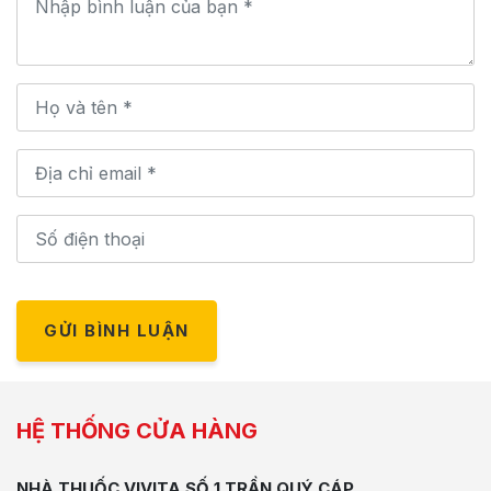
GỬI BÌNH LUẬN
HỆ THỐNG CỬA HÀNG
NHÀ THUỐC VIVITA SỐ 1 TRẦN QUÝ CÁP