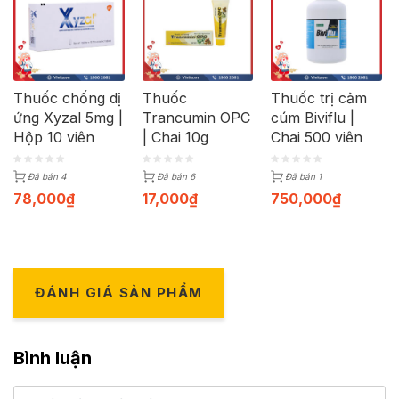
Thuốc chống dị
Thuốc
Thuốc trị cảm
ứng Xyzal 5mg |
Trancumin OPC
cúm Biviflu |
Hộp 10 viên
| Chai 10g
Chai 500 viên
Đã bán 4
Đã bán 6
Đã bán 1
78,000
₫
17,000
₫
750,000
₫
ĐÁNH GIÁ SẢN PHẨM
Bình luận