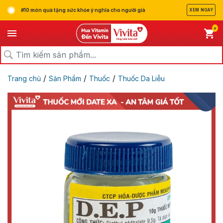
#10 món quà tặng sức khỏe ý nghĩa cho người già
XEM NGAY
0
/
/
/
Trang chủ
Sản Phẩm
Thuốc
Thuốc Da Liễu