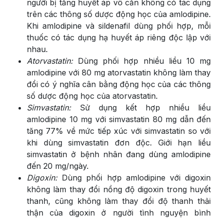
người bị tăng huyết áp vô căn không có tác dụng
trên các thông số dược động học của amlodipine.
Khi amlodipine và sildenafil dùng phối hợp, mỗi
thuốc có tác dụng hạ huyết áp riêng độc lập với
nhau.
Atorvastatin:
Dùng phối hợp nhiều liều 10 mg
amlodipine với 80 mg atorvastatin không làm thay
đổi có ý nghĩa cân bằng động học của các thông
số dược động học của atorvastatin.
Simvastatin:
Sử dụng kết hợp nhiều liều
amlodipine 10 mg với simvastatin 80 mg dẫn đến
tăng 77% về mức tiếp xúc với simvastatin so với
khi dùng simvastatin đơn độc. Giới hạn liều
simvastatin ở bệnh nhân đang dùng amlodipine
đến 20 mg/ngày.
Digoxin:
Dùng phối hợp amlodipine với digoxin
không làm thay đổi nồng độ digoxin trong huyết
thanh, cũng không làm thay đổi độ thanh thải
thận của digoxin ở người tình nguyện bình