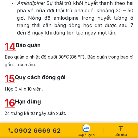
Amlodipine:
Sự thải trừ khỏi huyết thanh theo hai
pha với nửa đời thải trừ pha cuối khoảng 30 – 50
giờ. Nồng độ amlodipine trong huyết tương ở
trạng thái cân bằng động học đạt được sau 7
đến 8 ngày khi dùng liên tục ngày một lần.
14
Bảo quản
Bảo quản ở nhiệt độ dưới 30°C(86 °F). Bảo quản trong bao bì
gốc. Tránh ẩm.
15
Quy cách đóng gói
Hộp 3 vỉ x 10 viên.
16
Hạn dùng
24 tháng kể từ ngày sản xuất.
17
Thuốc trị cao huyết áp Cozaaz XQ 5/100mg
0902 6669 62
có giá bao nhiêu?
Lên đầu
Gặp dược sĩ