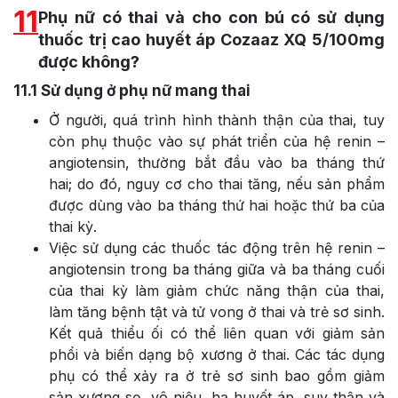
11
Phụ nữ có thai và cho con bú có sử dụng
thuốc trị cao huyết áp Cozaaz XQ 5/100mg
được không?
11.1
Sử dụng ở phụ nữ mang thai
Ở người, quá trình hình thành thận của thai, tuy
còn phụ thuộc vào sự phát triển của hệ renin –
angiotensin, thường bắt đầu vào ba tháng thứ
hai; do đó, nguy cơ cho thai tăng, nếu sản phẩm
được dùng vào ba tháng thứ hai hoặc thứ ba của
thai kỳ.
Việc sử dụng các thuốc tác động trên hệ renin –
angiotensin trong ba tháng giữa và ba tháng cuối
của thai kỳ làm giảm chức năng thận của thai,
làm tăng bệnh tật và tử vong ở thai và trẻ sơ sinh.
Kết quả thiểu ối có thể liên quan với giảm sản
phổi và biến dạng bộ xương ở thai. Các tác dụng
phụ có thể xảy ra ở trẻ sơ sinh bao gồm giảm
sản xương sọ, vô niệu, hạ huyết áp, suy thận và