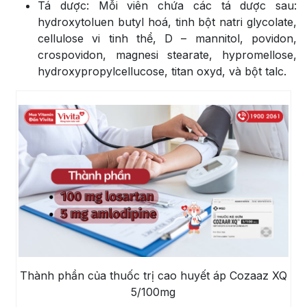
Tá dược: Mỗi viên chứa các tá dược sau:
hydroxytoluen butyl hoá, tinh bột natri glycolate,
cellulose vi tinh thể, D – mannitol, povidon,
crospovidon, magnesi stearate, hypromellose,
hydroxypropylcellucose, titan oxyd, và bột talc.
Thành phần của thuốc trị cao huyết áp Cozaaz XQ
5/100mg