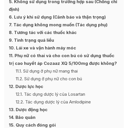
5
Không sử dụng trong trường hợp sau (Chống chỉ
định)
6
Lưu ý khi sử dụng (Cảnh báo và thận trọng)
7
Tác dụng không mong muốn (Tác dụng phụ)
8
Tương tác với các thuốc khác
9
Tình trạng quá liều
10
Lái xe và vận hành máy móc
11
Phụ nữ có thai và cho con bú có sử dụng thuốc
trị cao huyết áp Cozaaz XQ 5/100mg được không?
11.1
Sử dụng ở phụ nữ mang thai
11.2
Sử dụng ở phụ nữ cho con bú
12
Dược lực học
12.1
Tác dụng dược lý của Losartan
12.2
Tác dụng dược lý của Amlodipine
13
Dược động học
14
Bảo quản
15
Quy cách đóng gói