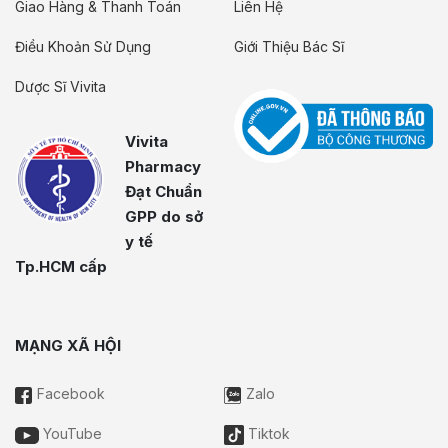
Giao Hàng & Thanh Toán
Liên Hệ
Điều Khoản Sử Dụng
Giới Thiệu Bác Sĩ
Dược Sĩ Vivita
Vivita
Pharmacy
Đạt Chuẩn
GPP do sở
y tế
Tp.HCM cấp
MẠNG XÃ HỘI
Facebook
Zalo
YouTube
Tiktok