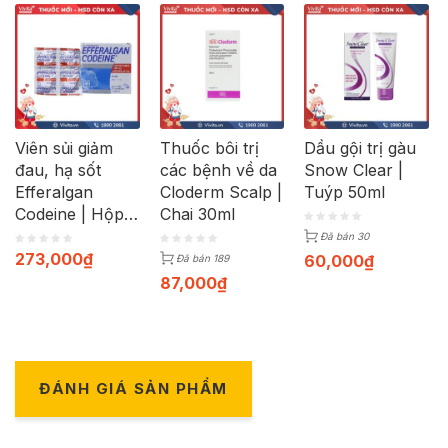
Viên sủi giảm
Thuốc bôi trị
Dầu gội trị gàu
đau, hạ sốt
các bệnh về da
Snow Clear |
Efferalgan
Cloderm Scalp |
Tuýp 50ml
Codeine | Hộp
Chai 30ml
40 viên
Đã bán 30
273,000
₫
60,000
₫
Đã bán 189
87,000
₫
ĐÁNH GIÁ SẢN PHẨM