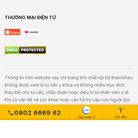
THƯƠNG MẠI ĐIỆN TỬ
Thông tin trên website này chỉ mang tính chất nội bộ tham khảo;
không được xem là tư vấn y khoa và không nhằm mục đích
thay thế cho tư vấn, chẩn đoán hoặc điều trị từ nhân viên y tế.
Khi có vấn đề về sức khỏe hoặc cần hỗ trợ cấp cứu người đọc
cần liên hệ bác sĩ và cơ sở y tế gần nhất.
0902 6669 62
Lên đầu
Gặp dược sĩ
Copyright © 2020
Vivita.vn
All Rights Reserved. Powered by
L
etweb
.
MUA NGAY
Số lượng