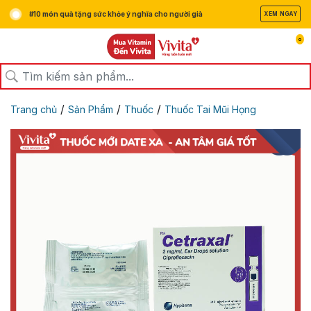
#10 món quà tặng sức khỏe ý nghĩa cho người già
XEM NGAY
0
/
/
/
Trang chủ
Sản Phẩm
Thuốc
Thuốc Tai Mũi Họng