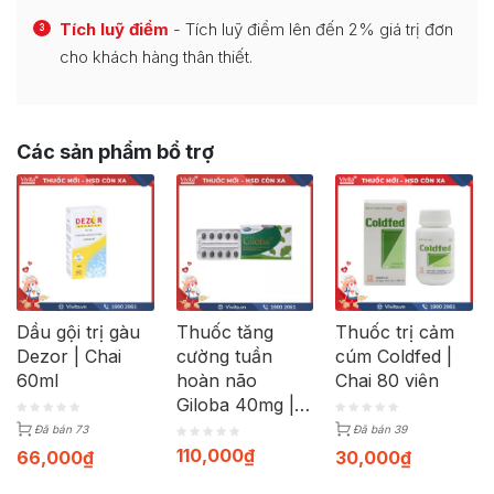
Tích luỹ điểm
- Tích luỹ điểm lên đến 2% giá trị đơn
3
cho khách hàng thân thiết.
Các sản phẩm bổ trợ
Dầu gội trị gàu
Thuốc tăng
Thuốc trị cảm
Dezor | Chai
cường tuần
cúm Coldfed |
60ml
hoàn não
Chai 80 viên
Giloba 40mg |
Hộp 30 viên
Đã bán 73
Đã bán 39
110,000
₫
66,000
₫
30,000
₫