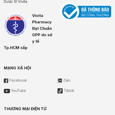
Dược Sĩ Vivita
Vivita
Pharmacy
Đạt Chuẩn
GPP do sở
y tế
Tp.HCM cấp
MẠNG XÃ HỘI
Facebook
Zalo
YouTube
Tiktok
THƯƠNG MẠI ĐIỆN TỬ