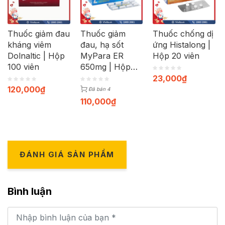
Thuốc giảm đau
Thuốc giảm
Thuốc chống dị
kháng viêm
đau, hạ sốt
ứng Histalong |
Dolnaltic | Hộp
MyPara ER
Hộp 20 viên
100 viên
650mg | Hộp
100 viên
23,000
₫
120,000
₫
Đã bán 4
110,000
₫
ĐÁNH GIÁ SẢN PHẨM
Bình luận