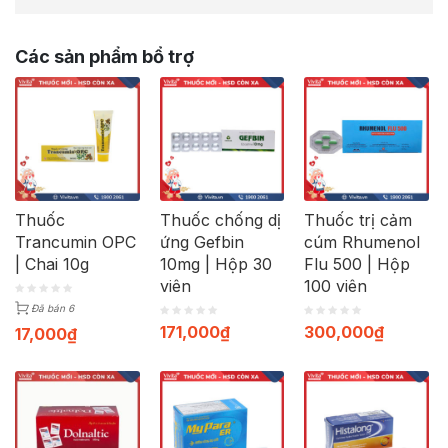
Các sản phẩm bổ trợ
Thuốc
Thuốc chống dị
Thuốc trị cảm
Trancumin OPC
ứng Gefbin
cúm Rhumenol
| Chai 10g
10mg | Hộp 30
Flu 500 | Hộp
viên
100 viên
Đã bán 6
171,000
₫
300,000
₫
17,000
₫