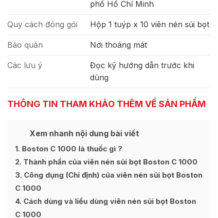
phố Hồ Chí Minh
Quy cách đóng gói
Hộp 1 tuýp x 10 viên nén sủi bọt
Bảo quản
Nơi thoáng mát
Các lưu ý
Đọc kỹ hướng dẫn trước khi
dùng
THÔNG TIN THAM KHẢO THÊM VỀ SẢN PHẨM
Xem nhanh nội dung bài viết
Ẩn
[
]
1
Boston C 1000 là thuốc gì ?
2
Thành phần của viên nén sủi bọt Boston C 1000
3
Công dụng (Chỉ định) của viên nén sủi bọt Boston
C 1000
4
Cách dùng và liều dùng viên nén sủi bọt Boston
C 1000