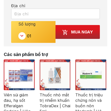
Địa chỉ
Số lượng
MUA NGAY
Các sản phẩm bổ trợ
Viên sủi giảm
Thuốc nhỏ mắt
Thuốc trị triệu
đau, hạ sốt
trị nhiễm khuẩn
chứng nôn và
Efferalgan
TobraDex | Chai
buồn nôn