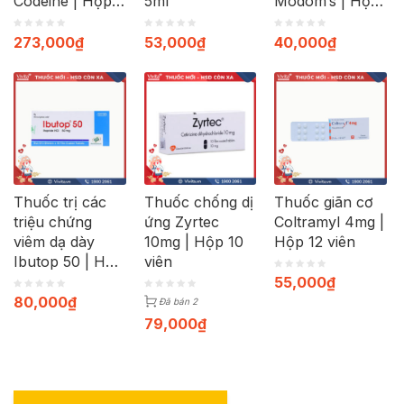
Codeine | Hộp
5ml
Modom’s | Hộp
40 viên
100 viên
273,000
₫
53,000
₫
40,000
₫
Thuốc trị các
Thuốc chống dị
Thuốc giãn cơ
triệu chứng
ứng Zyrtec
Coltramyl 4mg |
viêm dạ dày
10mg | Hộp 10
Hộp 12 viên
Ibutop 50 | Hộp
viên
20 viên
55,000
₫
80,000
₫
Đã bán 2
79,000
₫