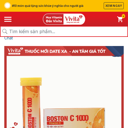
#10 món quà tặng sức khỏe ý nghĩa cho người già
XEM NGAY
0
/
/
/
Trang chủ
Sản Phẩm
Thuốc
Thuốc Bổ, Vitamin và Khoáng
Chất