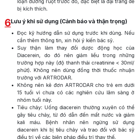
loạn đường ruột trước đó, đặc biệt là đại tràng dễ
bị kích thích.
6
Lưu ý khi sử dụng (Cảnh báo và thận trọng)
Đọc kỹ hướng dẫn sử dụng trước khi dùng. Nếu
cần thêm thông tin, xin hỏi ý kiến bác sỹ.
Suy thận làm thay đổi dược động học của
Diacerein, do đó nên giảm liều trong những
trường hợp này (độ thanh thải creatinine < 30ml/
phút). Không nên dùng đồng thời thuốc nhuận
trường với ARTRODAR.
Không nên kê đơn ARTRODAR cho trẻ em dưới
15 tuổi vì chưa có các nghiên cứu lâm sàng ở
nhóm tuổi này.
Tiêu chảy: Uống diacerein thường xuyên có thể
gây tiêu chảy, từ đó dẫn đến mất nước và giảm
kali máu. Bệnh nhân nên ngừng sử dụng
diacerein khi bị tiêu chảy và trao đổi với bác sỹ
điều trị về các biện pháp điều trị thay thế.