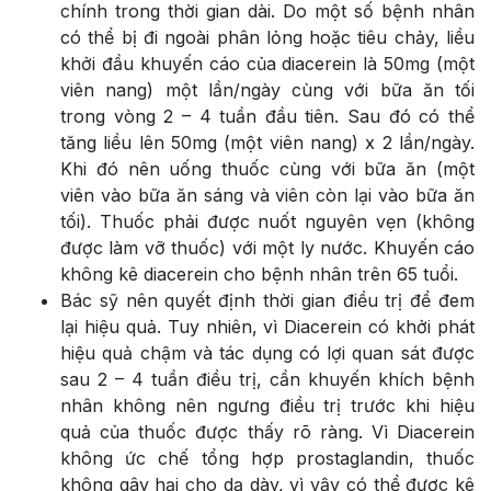
chính trong thời gian dài. Do một số bệnh nhân
có thể bị đi ngoài phân lỏng hoặc tiêu chảy, liều
khởi đầu khuyến cáo của diacerein là 50mg (một
viên nang) một lần/ngày cùng với bữa ăn tối
trong vòng 2 – 4 tuần đầu tiên. Sau đó có thể
tăng liều lên 50mg (một viên nang) x 2 lần/ngày.
Khi đó nên uống thuốc cùng với bữa ăn (một
viên vào bữa ăn sáng và viên còn lại vào bữa ăn
tối). Thuốc phải được nuốt nguyên vẹn (không
được làm vỡ thuốc) với một ly nước. Khuyến cáo
không kê diacerein cho bệnh nhân trên 65 tuổi.
Bác sỹ nên quyết định thời gian điều trị để đem
lại hiệu quả. Tuy nhiên, vì Diacerein có khởi phát
hiệu quả chậm và tác dụng có lợi quan sát được
sau 2 – 4 tuần điều trị, cần khuyến khích bệnh
nhân không nên ngưng điều trị trước khi hiệu
quả của thuốc được thấy rõ ràng. Vì Diacerein
không ức chế tổng hợp prostaglandin, thuốc
không gây hại cho dạ dày, vì vậy có thể được kê