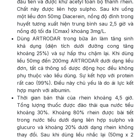
đầu tiên và được khử acetyl toàn bộ thành rhein.
Chất này được liên hợp sulpho. Sau khi uống
một liều đơn 50mg Diacerein, nồng độ đỉnh trong
huyết tương xuất hiện trung bình sau 2,5 giờ và
nồng độ tối đa (Cmax) khoảng 3mg/L.
Dùng ARTRODAR trong bữa ăn làm tăng sinh
khả dụng (diện tích dưới đường cong tăng
khoảng 25%) và sự hấp thu chậm lại. Khi dùng
liều 50mg đến 200mg ARTRODAR dưới dạng liều
đơn, tất cả thông số dược động học đều không
phụ thuộc vào liều dùng. Sự kết hợp với protein
rất cao (99%). Điều này chủ yếu là do ái lực kết
hợp mạnh với albumin.
Thời gian bán thải của rhein khoảng 4,5 giờ.
Tổng lượng thuốc được đào thải qua nước tiểu
khoảng 30%. Khoảng 80% rhein được bài tiết
trong nước tiểu dưới dạng liên hợp sulpho và
glucuro và khoảng 20% dưới dạng rhein không
thay đổi. Sau khi dùng liều nhắc lại (50mg x 2