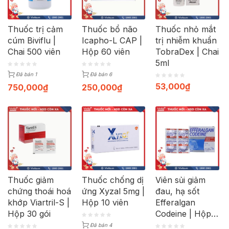
Thuốc trị cảm
Thuốc bổ não
Thuốc nhỏ mắt
cúm Biviflu |
Icapho-L CAP |
trị nhiễm khuẩn
Chai 500 viên
Hộp 60 viên
TobraDex | Chai
5ml
Đã bán 1
Đã bán 6
53,000
₫
750,000
₫
250,000
₫
Thuốc giảm
Thuốc chống dị
Viên sủi giảm
chứng thoái hoá
ứng Xyzal 5mg |
đau, hạ sốt
khớp Viartril-S |
Hộp 10 viên
Efferalgan
Hộp 30 gói
Codeine | Hộp
40 viên
Đã bán 4