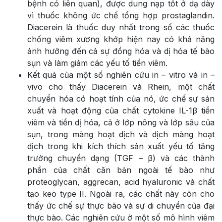
bệnh có liên quan), được dung nạp tốt ở dạ dày
vì thuốc không ức chế tổng hợp prostaglandin.
Diacerein là thuốc duy nhất trong số các thuốc
chống viêm xương khớp hiện nay có khả năng
ảnh hưởng đến cả sự đồng hóa và dị hóa tế bào
sụn và làm giảm các yếu tố tiền viêm.
Kết quả của một số nghiên cứu in – vitro và in –
vivo cho thấy Diacerein và Rhein, một chất
chuyển hóa có hoạt tính của nó, ức chế sự sản
xuất và hoạt động của chất cytokine IL-1β tiền
viêm và tiền dị hóa, cả ở lớp nông và lớp sâu của
sụn, trong màng hoạt dịch và dịch màng hoạt
dịch trong khi kích thích sản xuất yếu tố tăng
trưởng chuyển dạng (TGF – β) và các thành
phần của chất căn bản ngoài tế bào như
proteoglycan, aggrecan, acid hyaluronic và chất
tạo keo type II. Ngoài ra, các chất này còn cho
thấy ức chế sự thực bào và sự di chuyển của đại
thực bào. Các nghiên cứu ở một số mô hình viêm