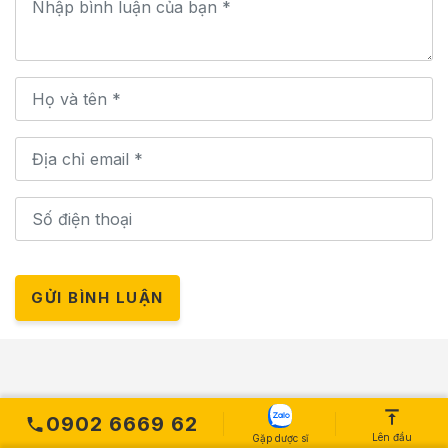
GỬI BÌNH LUẬN
HỆ THỐNG CỬA HÀNG
0902 6669 62
Lên đầu
Gặp dược sĩ