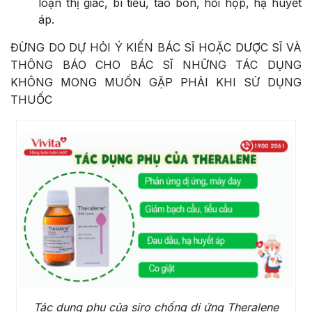
loạn thị giác, bí tiểu, táo bón, hồi hộp, hạ huyết
áp.
ĐỪNG DO DỰ HỎI Ý KIẾN BÁC SĨ HOẶC DƯỢC SĨ VÀ
THÔNG BÁO CHO BÁC SĨ NHỮNG TÁC DỤNG
KHÔNG MONG MUỐN GẶP PHẢI KHI SỬ DỤNG
THUỐC
Tác dụng phụ của siro chống dị ứng Theralene