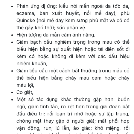
Phản ứng dị ứng: kiểu nói mẩn ngoài da (đỏ da,
eczema, ban xuất huyết, nổi mề đay); phù
Quincke (nói mề đay kèm sưng phù mặt và cổ có
thể gây khó thở); sốc phản vệ.
Hiện tượng da mẫn cảm ánh nắng.
Giảm bạch cầu nghiêm trọng trong máu có thể
biểu hiện bằng sự xuất hiện hoặc tái diễn sốt đi
kèm có hoặc không đi kèm với các dấu hiệu
nhiễm khuẩn,
Giảm tiểu cầu một cách bất thường trong máu có
thể biểu hiện bằng chảy máu cam hoặc chảy
máu lợi,
Co giật,
Một số tác dụng khác thường gặp hơn: buồn
ngủ, giảm tỉnh táo, rõ rệt hơn trong giai đoạn bắt
đầu điều trị; rối loạn trí nhớ hoặc sự tập trung,
chóng mặt (hay gặp ở người già); mất phối hợp
vận động, run; lú lẫn, ảo giác; khô miệng, rối