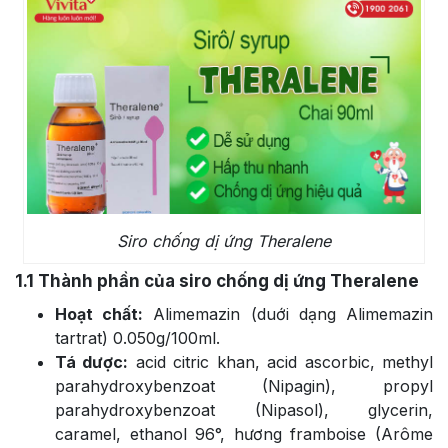
Siro chống dị ứng Theralene
1.1
Thành phần của siro chống dị ứng Theralene
Hoạt chất:
Alimemazin (duới dạng Alimemazin
tartrat) 0.050g/100ml.
Tá dược:
acid citric khan, acid ascorbic, methyl
parahydroxybenzoat (Nipagin), propyl
parahydroxybenzoat (Nipasol), glycerin,
caramel, ethanol 96°, hương framboise (Arôme