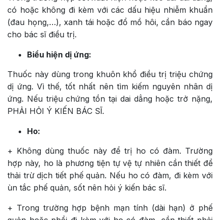
có hoặc không đi kèm với các dấu hiệu nhiễm khuẩn
(đau họng,…), xanh tái hoặc đổ mồ hôi, cần báo ngay
cho bác sĩ điều trị.
Biểu hiện dị ứng:
Thuốc này dùng trong khuôn khổ điều trị triệu chứng
dị ứng. Vì thế, tốt nhất nên tìm kiếm nguyên nhân dị
ứng. Nếu triệu chứng tồn tại dai dẳng hoặc trở nặng,
PHẢI HỎI Ý KIẾN BÁC SĨ.
Ho:
+ Không dùng thuốc này để trị ho có đàm. Trường
hợp này, ho là phương tiện tự vệ tự nhiên cần thiết để
thải trừ dịch tiết phế quản. Nếu ho có đàm, đi kèm với
ùn tắc phế quản, sốt nên hỏi ý kiến bác sĩ.
+ Trong trường hợp bệnh mạn tính (dài hạn) ở phế
quản hoặc phổi đi kèm với ho có đàm, cần thiết phải