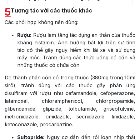
5
Tương tác với các thuốc khác
Các phối hợp không nên dùng:
Rượu:
Rượu làm tăng tác dụng an thần của thuốc
kháng histamin. Ảnh hưởng bất lợi trên sự tỉnh
táo có thể gây nguy hiểm khi lái xe và sử dụng
máy móc. Tránh dùng các thức uống có cồn và
những thuốc có chứa cồn.
Do thành phần cồn có trong thuốc (380mg trong 10ml
sirô), tránh dùng với các thuốc gây phản ứng
disulfiram với rượu như cefamandole, cefoperazone,
latamoxel, chloramphenicol, chlorpropamide,
glibendamide, glipizide, tolbutamide, griseofulvine,
metronidazole, omidazole, secnidazole, tinidazole,
ketoconazole, procarbazine.
Sultopride:
Nguy cơ dẫn đến rối loạn nhịp thất