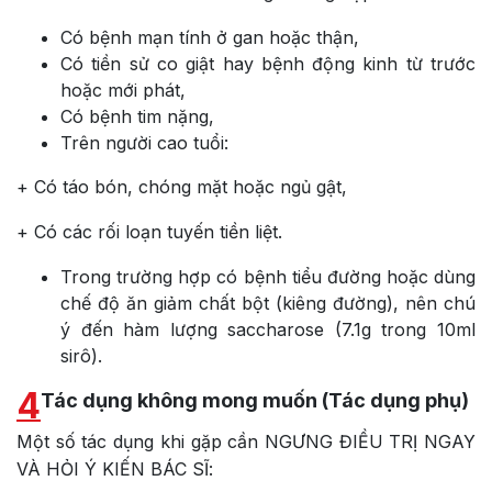
Có bệnh mạn tính ở gan hoặc thận,
Có tiền sử co giật hay bệnh động kinh từ trước
hoặc mới phát,
Có bệnh tim nặng,
Trên người cao tuổi:
+ Có táo bón, chóng mặt hoặc ngủ gật,
+ Có các rối loạn tuyến tiền liệt.
Trong trường hợp có bệnh tiểu đường hoặc dùng
chế độ ăn giảm chất bột (kiêng đường), nên chú
ý đến hàm lượng saccharose (7.1g trong 10ml
sirô).
4
Tác dụng không mong muốn (Tác dụng phụ)
Một số tác dụng khi gặp cần NGƯNG ĐIỀU TRỊ NGAY
VÀ HỎI Ý KIẾN BÁC SĨ: