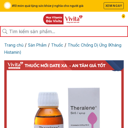
#10 món quà tặng sức khỏe ý nghĩa cho người già
XEM NGAY
0
/
/
/
Trang chủ
Sản Phẩm
Thuốc
Thuốc Chống Dị Ứng (Kháng
Histamin)