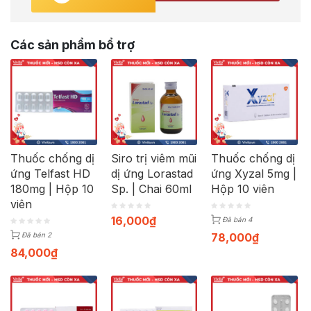
Các sản phẩm bổ trợ
Thuốc chống dị
Siro trị viêm mũi
Thuốc chống dị
ứng Telfast HD
dị ứng Lorastad
ứng Xyzal 5mg |
180mg | Hộp 10
Sp. | Chai 60ml
Hộp 10 viên
viên
16,000
₫
Đã bán 4
78,000
₫
Đã bán 2
84,000
₫