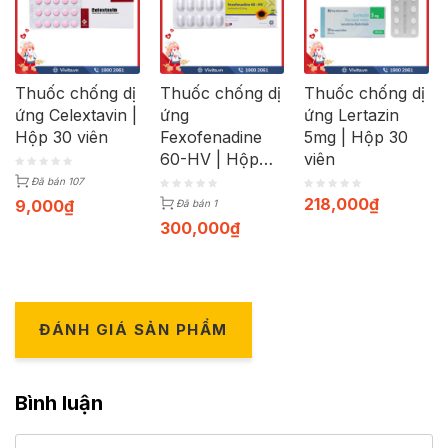
Thuốc chống dị
Thuốc chống dị
Thuốc chống dị
ứng Celextavin |
ứng
ứng Lertazin
Hộp 30 viên
Fexofenadine
5mg | Hộp 30
60-HV | Hộp
viên
100 viên
Đã bán 107
218,000
₫
9,000
₫
Đã bán 1
300,000
₫
ĐÁNH GIÁ SẢN PHẨM
Bình luận