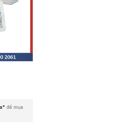
ta"
để mua