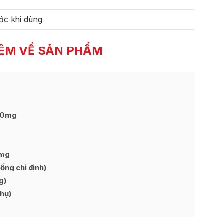
ớc khi dùng
ÊM VỀ SẢN PHẨM
120mg
0mg
ng chỉ định)
g)
hụ)