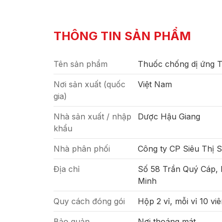
THÔNG TIN SẢN PHẨM
Tên sản phẩm
Thuốc chống dị ứng T
Nơi sản xuất (quốc
Việt Nam
gia)
Nhà sản xuất / nhập
Dược Hậu Giang
khẩu
Nhà phân phối
Công ty CP Siêu Thị 
Địa chỉ
Số 58 Trần Quý Cáp,
Minh
Quy cách đóng gói
Hộp 2 vỉ, mỗi vỉ 10 vi
Bảo quản
Nơi thoáng mát