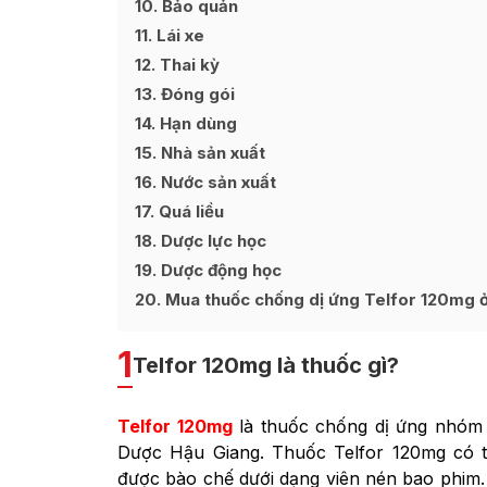
10
Bảo quản
11
Lái xe
12
Thai kỳ
13
Đóng gói
14
Hạn dùng
15
Nhà sản xuất
16
Nước sản xuất
17
Quá liều
18
Dược lực học
19
Dược động học
20
Mua thuốc chống dị ứng Telfor 120mg ở 
1
Telfor 120mg là thuốc gì?
Telfor 120mg
là thuốc chống dị ứng nhóm 
Dược Hậu Giang. Thuốc Telfor 120mg có t
được bào chế dưới dạng viên nén bao phim. 