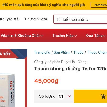
#10 món quà tặng sức khỏe ý nghĩa cho người già
XEM NGA
 Khuyến Mãi
Tin Mới Vivita
Vitamin & Khoáng Chất
Thương Hiệu
Quà Tặng
/
/
/
Trang chủ
Sản Phẩm
Thuốc
Thuốc Chống
Công ty cổ phần Dược Hậu Giang
Thuốc chống dị ứng Telfor 120
45,000
₫
Số lượng