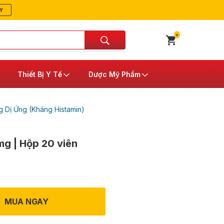
Y
0
Thiết Bị Y Tế
Dược Mỹ Phẩm
 Dị Ứng (Kháng Histamin)
mg | Hộp 20 viên
MUA NGAY