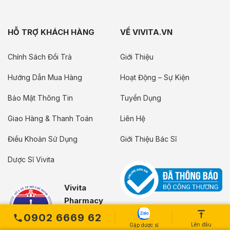
HỖ TRỢ KHÁCH HÀNG
VỀ VIVITA.VN
Chính Sách Đổi Trả
Giới Thiệu
Hướng Dẫn Mua Hàng
Hoạt Động – Sự Kiện
Bảo Mật Thông Tin
Tuyển Dụng
Giao Hàng & Thanh Toán
Liên Hệ
Điều Khoản Sử Dụng
Giới Thiệu Bác Sĩ
Dược Sĩ Vivita
Vivita
Pharmacy
Đạt Chuẩn
0902 6669 62
Lên đầu
GPP do sở
Gặp dược sĩ