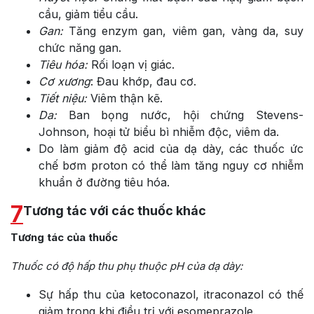
cầu, giảm tiểu cầu.
Gan:
Tăng enzym gan, viêm gan, vàng da, suy
chức năng gan.
Tiêu hóa:
Rối loạn vị giác.
Cơ xương
: Đau khớp, đau cơ.
Tiết niệu:
Viêm thận kẽ.
Da:
Ban bọng nước, hội chứng Stevens-
Johnson, hoại tử biểu bì nhiễm độc, viêm da.
Do làm giảm độ acid của dạ dày, các thuốc ức
chế bơm proton có thể làm tăng nguy cơ nhiễm
khuẩn ở đường tiêu hóa.
7
Tương tác với các thuốc khác
Tương tác của thuốc
Thuốc có độ hấp thu phụ thuộc pH của dạ dày:
Sự hấp thu của ketoconazol, itraconazol có thế
giảm trong khi điều trị với esomeprazole.