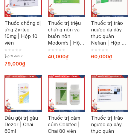
Thuốc chống dị
Thuốc trị triệu
Thuốc trị trào
ứng Zyrtec
chứng nôn và
ngược dạ dày,
10mg | Hộp 10
buồn nôn
thực quản
viên
Modom’s | Hộp
Nefian | Hộp 30
100 viên
viên
40,000
₫
60,000
₫
Đã bán 2
79,000
₫
Dầu gội trị gàu
Thuốc trị cảm
Thuốc trị trào
Dezor | Chai
cúm Coldfed |
ngược dạ dày,
60ml
Chai 80 viên
thực quản