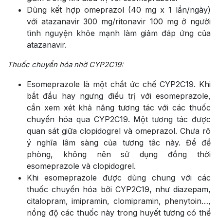
Dùng kết hợp omeprazol (40 mg x 1 lần/ngày)
với atazanavir 300 mg/ritonavir 100 mg ở người
tình nguyện khỏe mạnh làm giảm đáp ứng của
atazanavir.
Thuốc chuyển hóa nhờ CYP2C19:
Esomeprazole là một chẩt ức chế CYP2C19. Khi
bắt đầu hay ngưng điều trị với esomeprazole,
cần xem xét khả năng tương tác với các thuốc
chuyển hóa qua CYP2C19. Một tương tác được
quan sát giữa clopidogrel và omeprazol. Chưa rõ
ý nghĩa lâm sàng của tương tâc này. Để đề
phòng, không nên sử dụng đồng thời
esomeprazole và clopidogrel.
Khi esomeprazole được dùng chung với các
thuốc chuyển hóa bởi CYP2C19, như diazepam,
citalopram, imipramin, clomipramin, phenytoin…,
nồng độ các thuốc này trong huyết tương có thể