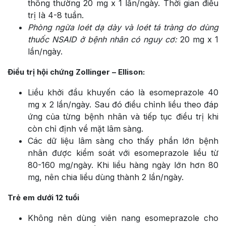
thông thường 20 mg x 1 lần/ngày. Thời gian điều
trị Ià 4-8 tuần.
Phòng ngừa loét dạ dày và loét tá tràng do dùng
thuốc NSAID ở bệnh nhân có nguy cơ:
20 mg x 1
lần/ngày.
Điều trị hội chứng Zollinger – Ellison:
Liều khởi đầu khuyến cáo là esomeprazole 40
mg x 2 lần/ngày. Sau đó điều chỉnh liều theo đáp
ứng của từng bệnh nhân và tiếp tục điều trị khi
còn chỉ định về mặt lâm sàng.
Các dữ liệu lâm sàng cho thấy phần lớn bệnh
nhân được kiểm soát với esomeprazole liều từ
80-160 mg/ngày. Khi liều hàng ngày lớn hơn 80
mg, nên chia liều dùng thành 2 lần/ngày.
Trẻ em dưới 12 tuổi
Không nên dùng viên nang esomeprazole cho