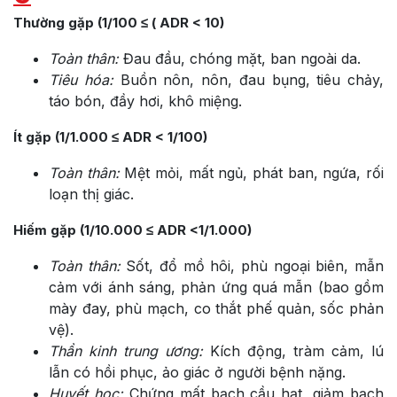
Thường gặp (1/100 ≤ ( ADR < 10)
Toàn thân:
Đau đầu, chóng mặt, ban ngoài da.
Tiêu hóa:
Buồn nôn, nôn, đau bụng, tiêu chảy,
táo bón, đầy hơi, khô miệng.
Ít gặp (1/1.000 ≤ ADR < 1/100)
Toàn thân:
Mệt mỏi, mất ngủ, phát ban, ngứa, rối
loạn thị giác.
Hiếm gặp (1/10.000 ≤ ADR <1/1.000)
Toàn thân:
Sốt, đổ mồ hôi, phù ngoại biên, mẫn
cảm với ánh sáng, phản ứng quá mẫn (bao gồm
mày đay, phù mạch, co thắt phế quản, sốc phản
vệ).
Thần kinh trung ương:
Kích động, tràm cảm, lú
lẫn có hồi phục, ảo giác ở người bệnh nặng.
Huyết học:
Chứng mất bạch cầu hạt, giảm bạch