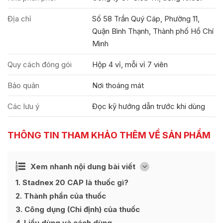
Địa chỉ
Số 58 Trần Quý Cáp, Phường 11,
Quận Bình Thạnh, Thành phố Hồ Chí
Minh
Quy cách đóng gói
Hộp 4 vỉ, mỗi vỉ 7 viên
Bảo quản
Nơi thoáng mát
Các lưu ý
Đọc kỹ hướng dẫn trước khi dùng
THÔNG TIN THAM KHẢO THÊM VỀ SẢN PHẨM
Ẩn
Xem nhanh nội dung bài viết
[
]
1
Stadnex 20 CAP là thuốc gì?
2
Thành phần của thuốc
3
Công dụng (Chỉ định) của thuốc
4
Liều dùng và cách dùng