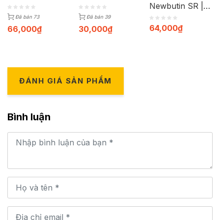
Newbutin SR |
Hộp 30 viên
Đã bán 73
Đã bán 39
64,000
₫
66,000
₫
30,000
₫
ĐÁNH GIÁ SẢN PHẨM
Bình luận