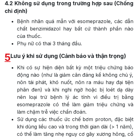
4.2
Không sử dụng trong trường hợp sau (Chống
chỉ định)
Bệnh nhân quá mẫn với esomeprazole, các dẫn
chất benzimidazol hay bất cứ thành phần nào
của thuốc.
Phụ nữ có thai 3 tháng đầu.
5
Lưu ý khi sử dụng (Cảnh báo và thận trọng)
Khi có sự hiện diện bất kỳ một triệu chứng báo
động nào (như là giảm cân đáng kể không chủ ý,
nôn tái phát, khó nuốt, nôn ra máu hay đại tiện
phân đen) và khi nghi ngờ hoặc bị loét dạ dày
nên loại trừ bệnh lý ác tính vì điều trị bằng
esomeprazole có thể làm giảm triệu chứng và
làm chậm trễ việc chẩn đoán.
Sử dụng các thuốc ức chế bơm proton, đặc biệt
khi dùng liều cao và trong thời gian dài (> 1 năm),
có thể làm tăng nhẹ nguy cơ gãy xương hông, cổ