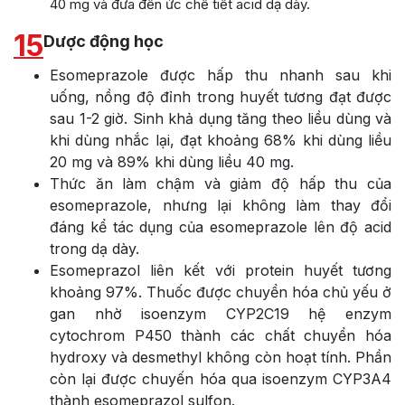
40 mg và đưa đến ức chế tiết acid dạ dày.
15
Dược động học
Esomeprazole được hấp thu nhanh sau khi
uống, nồng độ đỉnh trong huyết tương đạt được
sau 1-2 giờ. Sinh khả dụng tăng theo liều dùng và
khi dùng nhắc lại, đạt khoảng 68% khi dùng liều
20 mg và 89% khi dùng liều 40 mg.
Thức ăn làm chậm và giảm độ hấp thu của
esomeprazole, nhưng lại không làm thay đổi
đáng kể tác dụng của esomeprazole lên độ acid
trong dạ dày.
Esomeprazol liên kết với protein huyết tương
khoảng 97%. Thuốc được chuyển hóa chủ yếu ở
gan nhờ isoenzym CYP2C19 hệ enzym
cytochrom P450 thành các chất chuyển hóa
hydroxy và desmethyl không còn hoạt tính. Phần
còn lại được chuyến hóa qua isoenzym CYP3A4
thành esomeprazol sulfon.