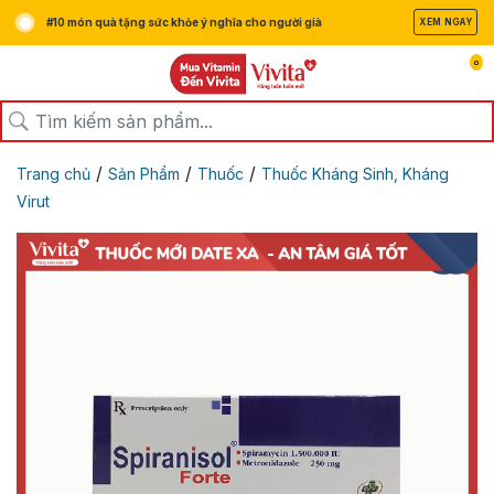
#10 món quà tặng sức khỏe ý nghĩa cho người già
XEM NGAY
0
/
/
/
Trang chủ
Sản Phẩm
Thuốc
Thuốc Kháng Sinh, Kháng
Virut