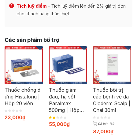
Tích luỹ điểm
- Tích luỹ điểm lên đến 2% giá trị đơn
3
cho khách hàng thân thiết.
Các sản phẩm bổ trợ
Thuốc chống dị
Thuốc giảm
Thuốc bôi trị
ứng Histalong |
đau, hạ sốt
các bệnh về da
Hộp 20 viên
Paralmax
Cloderm Scalp |
500mg | Hộp
Chai 30ml
120 viên
23,000
₫
55,000
₫
Đã bán 189
87,000
₫