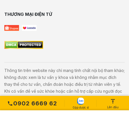
THƯƠNG MẠI ĐIỆN TỬ
Thông tin trên website này chỉ mang tính chất nội bộ tham khảo;
không được xem là tư vấn y khoa và không nhằm mục đích
thay thế cho tư vấn, chẩn đoán hoặc điều trị từ nhân viên y tế.
Khi có vấn đề về sức khỏe hoặc cần hỗ trợ cấp cứu người đọc
cần liên hệ bác sĩ và cơ sở y tế gần nhất.
0902 6669 62
Lên đầu
Gặp dược sĩ
Copyright © 2020
Vivita.vn
All Rights Reserved. Powered by
L
etweb
.
MUA NGAY
Số lượng