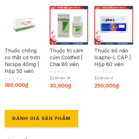
Thuốc chống
Thuốc trị cảm
Thuốc bổ não
co thắt cơ trơn
cúm Coldfed |
Icapho-L CAP |
Nicspa 40mg |
Chai 80 viên
Hộp 60 viên
Hộp 50 viên
Đã bán 39
Đã bán 6
180,000
₫
30,000
₫
250,000
₫
ĐÁNH GIÁ SẢN PHẨM