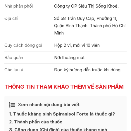
Nhà phân phối
Công ty CP Siêu Thị Sống Khoẻ.
Địa chỉ
Số 58 Trần Quý Cáp, Phường 11,
Quận Bình Thạnh, Thành phố Hồ Chí
Minh
Quy cách đóng gói
Hộp 2 vỉ, mỗi vỉ 10 viên
Bảo quản
Nơi thoáng mát
Các lưu ý
Đọc kỹ hướng dẫn trước khi dùng
THÔNG TIN THAM KHẢO THÊM VỀ SẢN PHẨM
Ẩn
Xem nhanh nội dung bài viết
[
]
1
Thuốc kháng sinh Spiranisol Forte là thuốc gì?
2
Thành phần của thuốc
3
Công dụng (Chỉ định) của thuốc kháng sinh