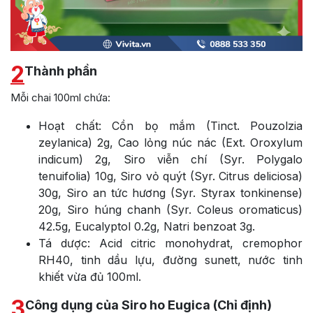
2
Thành phần
Mỗi chai 100ml chứa:
Hoạt chất: Cồn bọ mắm (Tinct. Pouzolzia
zeylanica) 2g, Cao lỏng núc nác (Ext. Oroxylum
indicum) 2g, Siro viễn chí (Syr. Polygalo
tenuifolia) 10g, Siro vỏ quýt (Syr. Citrus deliciosa)
30g, Siro an tức hương (Syr. Styrax tonkinense)
20g, Siro húng chanh (Syr. Coleus oromaticus)
42.5g, Eucalyptol 0.2g, Natri benzoat 3g.
Tá dược: Acid citric monohydrat, cremophor
RH40, tinh dầu lựu, đường sunett, nước tinh
khiết vừa đủ 100ml.
3
Công dụng của Siro ho Eugica (Chỉ định)