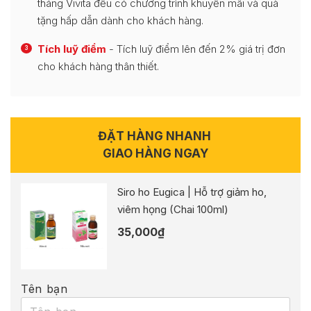
tháng Vivita đều có chương trình khuyến mãi và quà
tặng hấp dẫn dành cho khách hàng.
Tích luỹ điểm
- Tích luỹ điểm lên đến 2% giá trị đơn
3
cho khách hàng thân thiết.
ĐẶT HÀNG NHANH
GIAO HÀNG NGAY
Siro ho Eugica | Hỗ trợ giảm ho,
viêm họng (Chai 100ml)
35,000
₫
Tên bạn