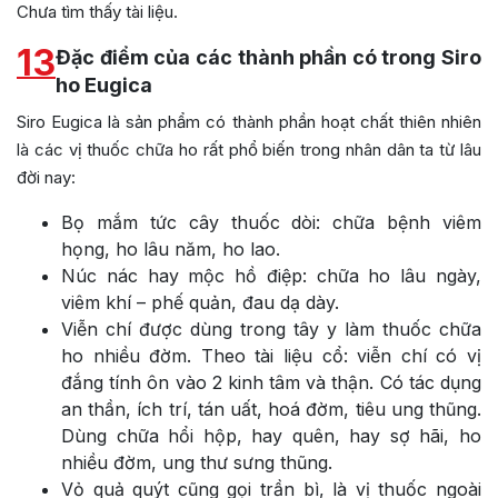
Chưa tìm thấy tài liệu.
13
Đặc điểm của các thành phần có trong Siro
ho Eugica
Siro Eugica là sản phẩm có thành phần hoạt chất thiên nhiên
là các vị thuốc chữa ho rất phổ biến trong nhân dân ta từ lâu
đời nay:
Bọ mắm tức cây thuốc dòi: chữa bệnh viêm
họng, ho lâu năm, ho lao.
Núc nác hay mộc hồ điệp: chữa ho lâu ngày,
viêm khí – phế quản, đau dạ dày.
Viễn chí được dùng trong tây y làm thuốc chữa
ho nhiều đờm. Theo tài liệu cổ: viễn chí có vị
đắng tính ôn vào 2 kinh tâm và thận. Có tác dụng
an thần, ích trí, tán uất, hoá đờm, tiêu ung thũng.
Dùng chữa hổi hộp, hay quên, hay sợ hãi, ho
nhiều đờm, ung thư sưng thũng.
Vỏ quả quýt cũng gọi trần bì, là vị thuốc ngoài