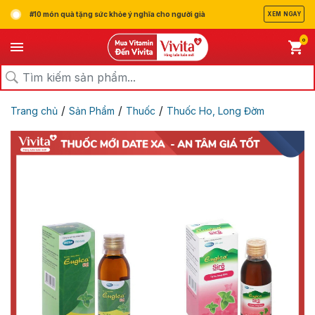
#10 món quà tặng sức khỏe ý nghĩa cho người già
XEM NGAY
0
/
/
/
Trang chủ
Sản Phẩm
Thuốc
Thuốc Ho, Long Đờm