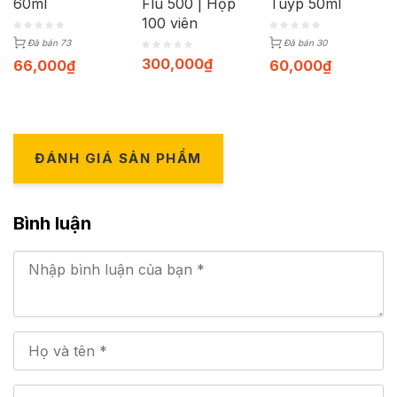
60ml
Flu 500 | Hộp
Tuýp 50ml
100 viên
Đã bán 73
Đã bán 30
300,000
₫
66,000
₫
60,000
₫
ĐÁNH GIÁ SẢN PHẨM
Bình luận