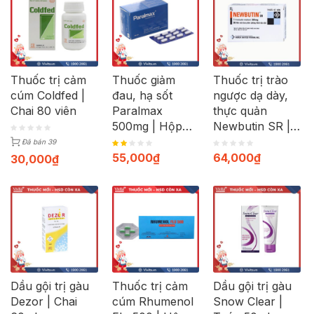
Thuốc trị cảm
Thuốc giảm
Thuốc trị trào
cúm Coldfed |
đau, hạ sốt
ngược dạ dày,
Chai 80 viên
Paralmax
thực quản
500mg | Hộp
Newbutin SR |
120 viên
Hộp 30 viên
Đã bán 39
55,000
₫
64,000
₫
30,000
₫
Dầu gội trị gàu
Thuốc trị cảm
Dầu gội trị gàu
Dezor | Chai
cúm Rhumenol
Snow Clear |