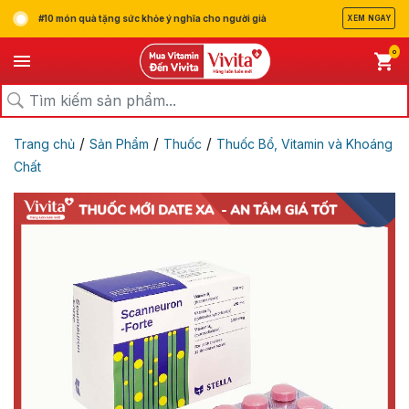
#10 món quà tặng sức khỏe ý nghĩa cho người già
XEM NGAY
0
/
/
/
Trang chủ
Sản Phẩm
Thuốc
Thuốc Bổ, Vitamin và Khoáng
Chất