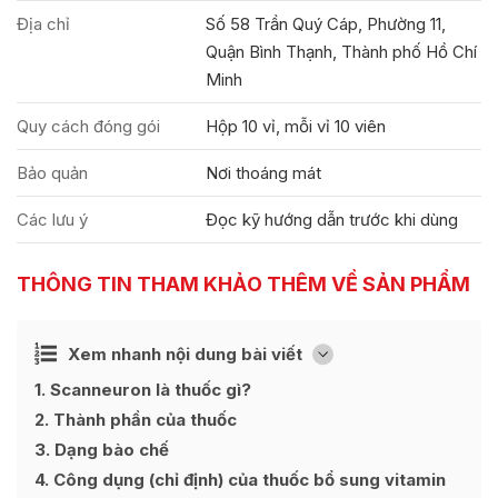
Địa chỉ
Số 58 Trần Quý Cáp, Phường 11,
Quận Bình Thạnh, Thành phố Hồ Chí
Minh
Quy cách đóng gói
Hộp 10 vỉ, mỗi vỉ 10 viên
Bảo quản
Nơi thoáng mát
Các lưu ý
Đọc kỹ hướng dẫn trước khi dùng
THÔNG TIN THAM KHẢO THÊM VỀ SẢN PHẨM
Ẩn
Xem nhanh nội dung bài viết
[
]
1
Scanneuron là thuốc gì?
2
Thành phần của thuốc
3
Dạng bào chế
4
Công dụng (chỉ định) của thuốc bổ sung vitamin