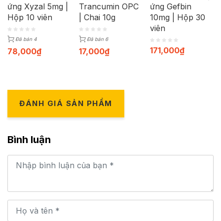
ứng Xyzal 5mg |
Trancumin OPC
ứng Gefbin
Hộp 10 viên
| Chai 10g
10mg | Hộp 30
viên
Đã bán 4
Đã bán 6
171,000
₫
78,000
₫
17,000
₫
ĐÁNH GIÁ SẢN PHẨM
Bình luận