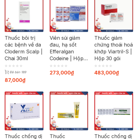
Thuốc bôi trị
Viên sủi giảm
Thuốc giảm
các bệnh về da
đau, hạ sốt
chứng thoái hoá
Cloderm Scalp |
Efferalgan
khớp Viartril-S |
Chai 30ml
Codeine | Hộp
Hộp 30 gói
40 viên
273,000
₫
483,000
₫
Đã bán 189
87,000
₫
Thuốc chống dị
Thuốc
Thuốc chống dị