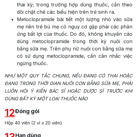
thai kỳ; trong trường hợp dùng thuốc, cần theo
dõi chặt chẽ các biểu hiện trên trẻ sinh ra.
Metoclopramide bài tiết một lượng nhỏ vào sữa
mẹ nên trẻ bú mẹ có nguy cơ gặp phải các phản
ứng bất lợi của thuốc. Do đó, không khuyến cáo
dùng metoclopramide trong thời kỳ nuôi con
bằng sữa mẹ. Trên phụ nữ nuôi con bằng sữa mẹ
có sử dụng metoclopramide, cần cân nhắc việc
ngừng thuốc.
NHƯ MỘT QUY TẮC CHUNG, NẾU ĐANG CÓ THAI HOẶC
ĐANG TRONG THỜI GIAN NUÔI CON BẰNG SỮA MẸ, PHẢI
LUÔN HỎI Ý KIẾN BÁC SĨ HOẶC DƯỢC SĨ TRƯỚC KHI
DÙNG BẤT KỲ MỘT LOẠI THUỐC NÀO
12
Đóng gói
Hộp 40 viên (2 vỉ x 20 viên)
13
Hạn dùng