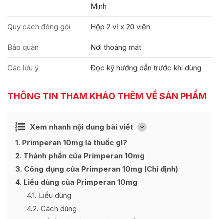
Minh
Quy cách đóng gói
Hộp 2 vỉ x 20 viên
Bảo quản
Nơi thoáng mát
Các lưu ý
Đọc kỹ hướng dẫn trước khi dùng
THÔNG TIN THAM KHẢO THÊM VỀ SẢN PHẨM
Ẩn
Xem nhanh nội dung bài viết
[
]
1
Primperan 10mg là thuốc gì?
2
Thành phần của Primperan 10mg
3
Công dụng của Primperan 10mg (Chỉ định)
4
Liều dùng của Primperan 10mg
4.1
Liều dùng
4.2
Cách dùng