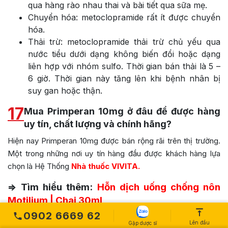
qua hàng rào nhau thai và bài tiết qua sữa mẹ.
Chuyển hóa: metoclopramide rất ít được chuyển
hóa.
Thải trừ: metoclopramide thải trừ chủ yếu qua
nước tiểu dưới dạng không biến đổi hoặc dạng
liên hợp với nhóm sulfo. Thời gian bán thải là 5 –
6 giờ. Thời gian này tăng lên khi bệnh nhân bị
suy gan hoặc thận.
17
Mua Primperan 10mg ở đâu để được hàng
uy tín, chất lượng và chính hãng?
Hiện nay Primperan 10mg được bán rộng rãi trên thị trường.
Một trong những nơi uy tín hàng đầu được khách hàng lựa
chọn là Hệ Thống
Nhà thuốc VIVITA.
=> Tìm hiểu thêm:
Hỗn dịch uống chống nôn
Motilium | Chai 30ml
0902 6669 62
Lên đầu
Gặp dược sĩ
3 Cam kết của Vivita