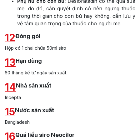
Phụ nữ cho con bú:
Desloratadin có thể qua sữa
mẹ, do đó, cần quyết định có nên ngưng thuốc
trong thời gian cho con bú hay không, cần lưu ý
về tầm quan trọng của thuốc cho người mẹ.
12
Đóng gói
Hộp có 1 chai chứa 50ml siro
13
Hạn dùng
60 tháng kể từ ngày sản xuất.
14
Nhà sản xuất
Incepta
15
Nước sản xuẩt
Bangladesh
16
Quá liều siro Neocilor