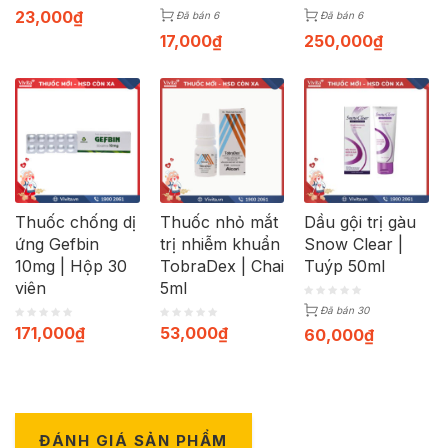
23,000
₫
Đã bán 6
Đã bán 6
17,000
₫
250,000
₫
Thuốc chống dị
Thuốc nhỏ mắt
Dầu gội trị gàu
ứng Gefbin
trị nhiễm khuẩn
Snow Clear |
10mg | Hộp 30
TobraDex | Chai
Tuýp 50ml
viên
5ml
Đã bán 30
171,000
₫
53,000
₫
60,000
₫
ĐÁNH GIÁ SẢN PHẨM