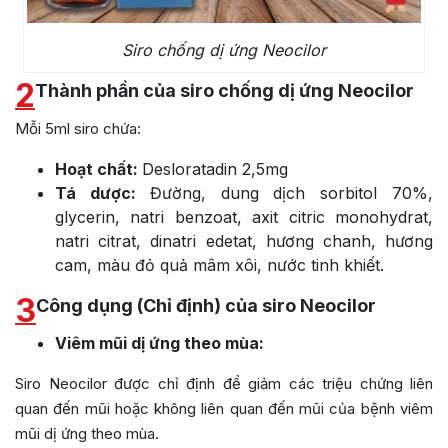
Siro chống dị ứng Neocilor
2
Thành phần của siro chống dị ứng Neocilor
Mỗi 5ml siro chứa:
Hoạt chất:
Desloratadin 2,5mg
Tá dược:
Đường, dung dịch sorbitol 70%,
glycerin, natri benzoat, axit citric monohydrat,
natri citrat, dinatri edetat, hương chanh, hương
cam, màu đỏ quả mâm xôi, nước tinh khiết.
3
Công dụng (Chỉ định) của siro Neocilor
Viêm mũi dị ứng theo mùa:
Siro Neocilor được chỉ định để giảm các triệu chứng liên
quan đến mũi hoặc không liên quan đến mũi của bệnh viêm
mũi dị ứng theo mùa.