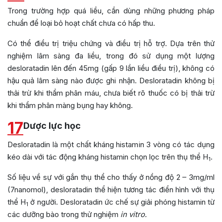
Trong trường hợp quá liều, cần dùng những phương pháp
chuẩn để loại bỏ hoạt chất chưa có hấp thu.
Có thể điều trị triệu chứng và điều trị hỗ trợ. Dựa trên thử
nghiệm lâm sàng đa liều, trong đó sử dụng một lượng
desloratadin lên đến 45mg (gấp 9 lần liều điều trị), không có
hậu quả lâm sàng nào được ghi nhận. Desloratadin không bị
thải trừ khi thẩm phân máu, chưa biết rõ thuốc có bị thải trừ
khi thẩm phân màng bụng hay không.
17
Dược lực học
Desloratadin là một chất kháng histamin 3 vòng có tác dụng
kéo dài với tác động kháng histamin chọn lọc trên thụ thể H
.
1
Số liệu về sự với gắn thụ thể cho thấy ở nồng độ 2 – 3mg/ml
(7nanomol), desloratadin thể hiện tương tác điển hình với thụ
thể H
ở người. Desloratadin ức chế sự giải phóng histamin từ
1
các dưỡng bào trong thử nghiệm
in vitro.