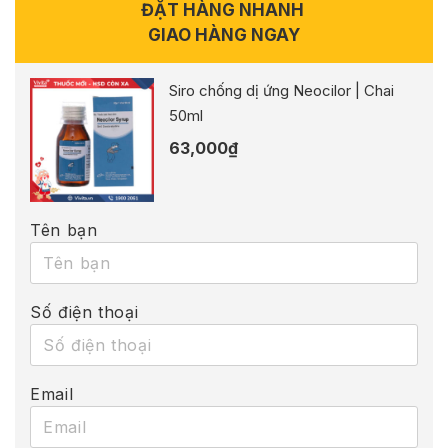
ĐẶT HÀNG NHANH
GIAO HÀNG NGAY
Siro chống dị ứng Neocilor | Chai
50ml
63,000
₫
Tên bạn
Số điện thoại
Email