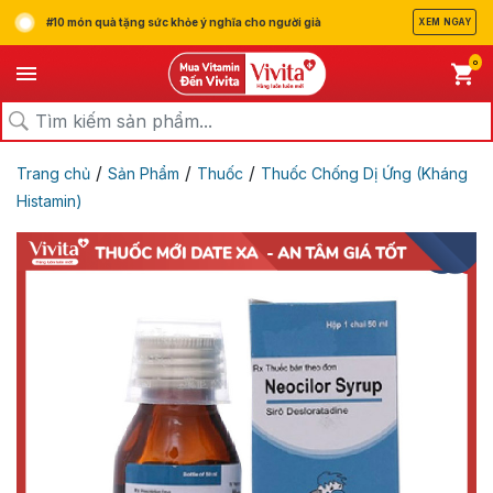
#10 món quà tặng sức khỏe ý nghĩa cho người già
XEM NGAY
0
/
/
/
Trang chủ
Sản Phẩm
Thuốc
Thuốc Chống Dị Ứng (Kháng
Histamin)