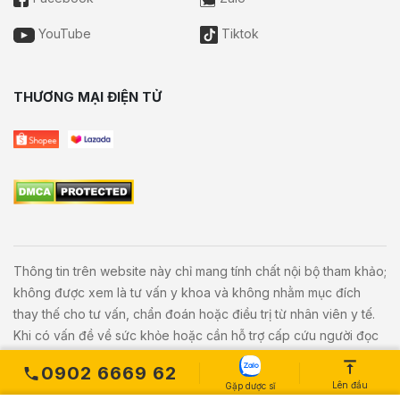
YouTube
Tiktok
THƯƠNG MẠI ĐIỆN TỬ
Thông tin trên website này chỉ mang tính chất nội bộ tham khảo;
không được xem là tư vấn y khoa và không nhằm mục đích
thay thế cho tư vấn, chẩn đoán hoặc điều trị từ nhân viên y tế.
Khi có vấn đề về sức khỏe hoặc cần hỗ trợ cấp cứu người đọc
cần liên hệ bác sĩ và cơ sở y tế gần nhất.
0902 6669 62
Lên đầu
Gặp dược sĩ
Copyright © 2020
Vivita.vn
All Rights Reserved. Powered by
L