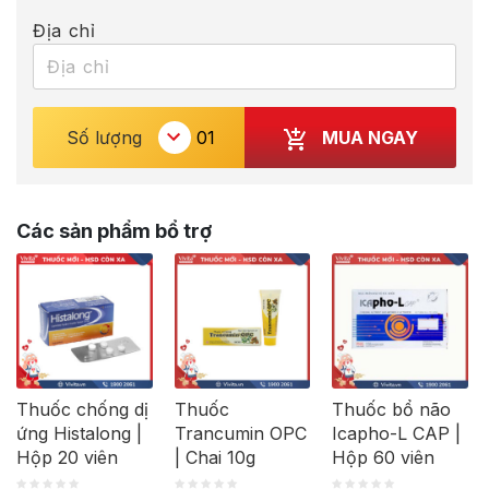
Địa chỉ
MUA NGAY
Số lượng
Các sản phẩm bổ trợ
Thuốc chống dị
Thuốc
Thuốc bổ não
ứng Histalong |
Trancumin OPC
Icapho-L CAP |
Hộp 20 viên
| Chai 10g
Hộp 60 viên