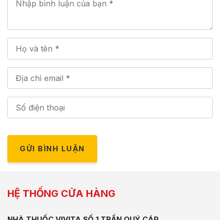
GỬI BÌNH LUẬN
HỆ THỐNG CỬA HÀNG
NHÀ THUỐC VIVITA SỐ 1 TRẦN QUÝ CÁP