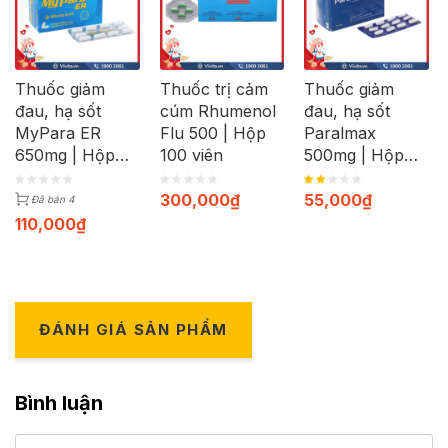
Thuốc giảm
Thuốc trị cảm
Thuốc giảm
đau, hạ sốt
cúm Rhumenol
đau, hạ sốt
MyPara ER
Flu 500 | Hộp
Paralmax
650mg | Hộp
100 viên
500mg | Hộp
100 viên
120 viên
300,000
₫
55,000
₫
Đã bán 4
110,000
₫
ĐÁNH GIÁ SẢN PHẨM
Bình luận