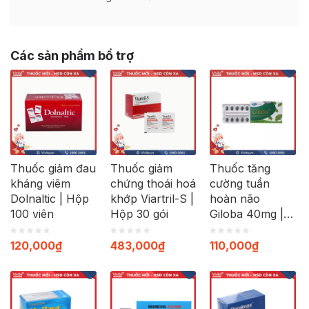
Các sản phẩm bổ trợ
Thuốc giảm đau
Thuốc giảm
Thuốc tăng
kháng viêm
chứng thoái hoá
cường tuần
Dolnaltic | Hộp
khớp Viartril-S |
hoàn não
100 viên
Hộp 30 gói
Giloba 40mg |
Hộp 30 viên
120,000
₫
483,000
₫
110,000
₫