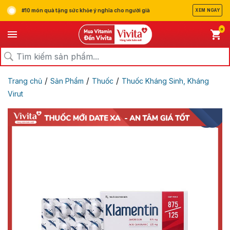
#10 món quà tặng sức khỏe ý nghĩa cho người già
XEM NGAY
0
/
/
/
Trang chủ
Sản Phẩm
Thuốc
Thuốc Kháng Sinh, Kháng
Virut