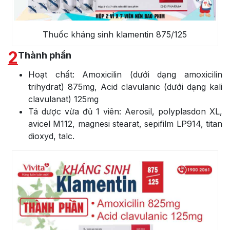
Thuốc kháng sinh klamentin 875/125
2
Thành phần
Hoạt chất: Amoxicilin (dưới dạng amoxicilin
trihydrat) 875mg, Acid clavulanic (dưới dạng kali
clavulanat) 125mg
Tá dược vừa đủ 1 viên: Aerosil, polyplasdon XL,
avicel M112, magnesi stearat, sepifilm LP914, titan
dioxyd, talc.