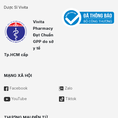
Dược Sĩ Vivita
Vivita
Pharmacy
Đạt Chuẩn
GPP do sở
y tế
Tp.HCM cấp
MẠNG XÃ HỘI
Facebook
Zalo
YouTube
Tiktok
THƯƠNG MẠI ĐIỆN TỬ