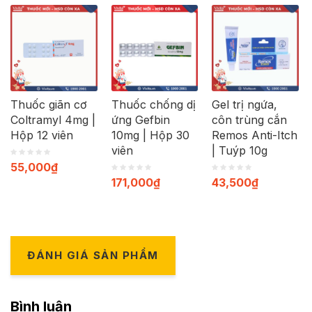
Thuốc giãn cơ
Thuốc chống dị
Gel trị ngứa,
Coltramyl 4mg |
ứng Gefbin
côn trùng cắn
Hộp 12 viên
10mg | Hộp 30
Remos Anti-Itch
viên
| Tuýp 10g
55,000
₫
171,000
₫
43,500
₫
ĐÁNH GIÁ SẢN PHẨM
Bình luận