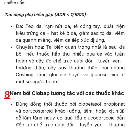
nhiễm nấm.
Tác dụng phụ hiếm gặp (ADR < 1/1000)
Da: Teo da, rạn nứt da, tê cóng tay, xuất hiện
kiểu trứng cá – hạt kê ở da, giảm sắc tố da, viêm
da quanh miệng, viêm da tiếp xúc dị ứng.
Chuyển hóa: Tai biến quan trọng nhất là sau khi
bôi, nếu thuốc hấp thu nhiều qua da vào tuần
hoàn sẽ gây ức chế trục dưới đồi – tuyến yên -
thượng thận, gây suy thượng thận, hội chứng
Cushing, tăng glucose huyết và glucose niệu ở
một số người bệnh.
8
Kem bôi Clobap tương tác với các thuốc khác
Dùng đồng thời thuốc bôi clobetasol propionat
và corticosteroid khác (uống, tiêm, hoặc xịt mũi)
dễ làm tăng nguy cơ quá liều glucocorticoid dẫn
đến ức chế trục dưới đồi – tuyến yên – thượng