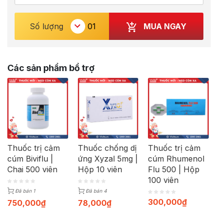
MUA NGAY
Số lượng
Các sản phẩm bổ trợ
Thuốc trị cảm
Thuốc chống dị
Thuốc trị cảm
cúm Biviflu |
ứng Xyzal 5mg |
cúm Rhumenol
Chai 500 viên
Hộp 10 viên
Flu 500 | Hộp
100 viên
Đã bán 1
Đã bán 4
300,000
₫
750,000
₫
78,000
₫