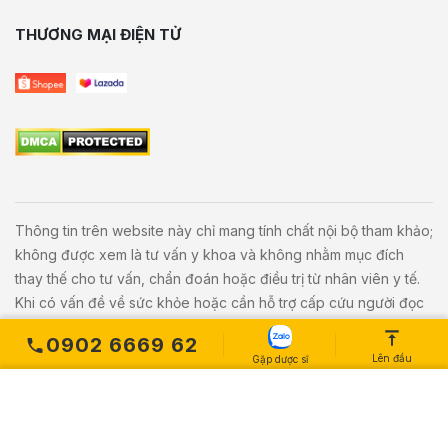
THƯƠNG MẠI ĐIỆN TỬ
Thông tin trên website này chỉ mang tính chất nội bộ tham khảo;
không được xem là tư vấn y khoa và không nhằm mục đích
thay thế cho tư vấn, chẩn đoán hoặc điều trị từ nhân viên y tế.
Khi có vấn đề về sức khỏe hoặc cần hỗ trợ cấp cứu người đọc
cần liên hệ bác sĩ và cơ sở y tế gần nhất.
0902 6669 62
Lên đầu
Gặp dược sĩ
Copyright © 2020
Vivita.vn
All Rights Reserved. Powered by
L
etweb
.
MUA NGAY
Số lượng