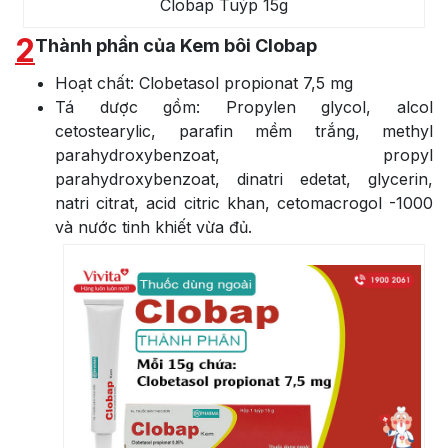
Clobap Tuýp 15g
2
Thành phần của Kem bôi Clobap
Hoạt chất: Clobetasol propionat 7,5 mg
Tá dược gồm: Propylen glycol, alcol
cetostearylic, parafin mềm trắng, methyl
parahydroxybenzoat, propyl
parahydroxybenzoat, dinatri edetat, glycerin,
natri citrat, acid citric khan, cetomacrogol -1000
và nước tinh khiết vừa đủ.