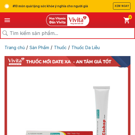
#10 món quà tặng sức khỏe ý nghĩa cho người già
XEM NGAY
0
/
/
/
Trang chủ
Sản Phẩm
Thuốc
Thuốc Da Liễu