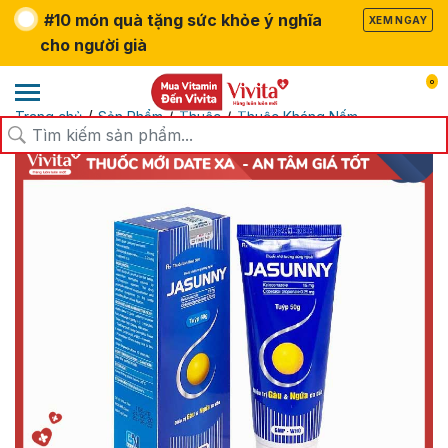
#10 món quà tặng sức khỏe ý nghĩa
XEM NGAY
cho người già
0
/
/
/
Trang chủ
Sản Phẩm
Thuốc
Thuốc Kháng Nấm