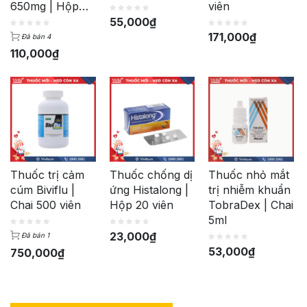
650mg | Hộp
viên
100 viên
55,000
₫
171,000
₫
Đã bán 4
110,000
₫
Thuốc trị cảm
Thuốc chống dị
Thuốc nhỏ mắt
cúm Biviflu |
ứng Histalong |
trị nhiễm khuẩn
Chai 500 viên
Hộp 20 viên
TobraDex | Chai
5ml
23,000
₫
Đã bán 1
53,000
₫
750,000
₫