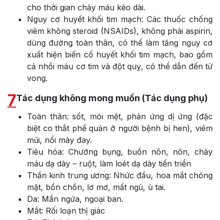
cho thời gian chảy máu kéo dài.
Nguy cơ huyết khối tim mạch: Các thuốc chống
viêm không steroid (NSAIDs), không phải aspirin,
dùng đường toàn thân, có thể làm tăng nguy cơ
xuất hiện biến cố huyết khối tim mạch, bao gồm
cả nhồi máu cơ tim và đột quỵ, có thể dẫn đến tử
vong.
7
Tác dụng không mong muốn (Tác dụng phụ)
Toàn thân: sốt, mỏi mệt, phản ứng dị ứng (đặc
biệt co thắt phế quản ở người bệnh bị hen), viêm
mũi, nổi mày đay.
Tiêu hóa: Chướng bụng, buồn nôn, nôn, chảy
máu dạ dày – ruột, làm loét dạ dày tiến triển
Thần kinh trung ương: Nhức đầu, hoa mắt chóng
mặt, bồn chồn, lơ mơ, mất ngủ, ù tai.
Da: Mẩn ngứa, ngoại ban.
Mắt: Rối loạn thị giác