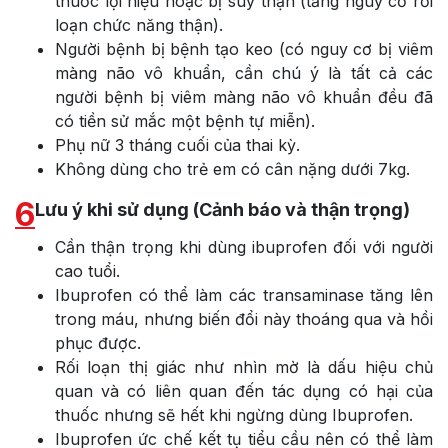
thuốc lợi niệu hoặc bị suy thận (tăng nguy cơ rối
loạn chức năng thận).
Người bệnh bị bệnh tạo keo (có nguy cơ bị viêm
màng não vô khuẩn, cần chú ý là tất cả các
người bệnh bị viêm màng não vô khuẩn đều đã
có tiền sử mắc một bệnh tự miễn).
Phụ nữ 3 tháng cuối của thai kỳ.
Không dùng cho trẻ em có cân nặng dưới 7kg.
6
Lưu ý khi sử dụng (Cảnh báo và thận trọng)
Cần thận trọng khi dùng ibuprofen đối với người
cao tuổi.
Ibuprofen có thể làm các transaminase tăng lên
trong máu, nhưng biến đổi này thoáng qua và hồi
phục được.
Rối loạn thị giác như nhìn mờ là dấu hiệu chủ
quan và có liên quan đến tác dụng có hại của
thuốc nhưng sẽ hết khi ngừng dùng Ibuprofen.
Ibuprofen ức chế kết tụ tiểu cầu nên có thể làm