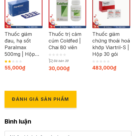
Thuốc giảm
Thuốc trị cảm
Thuốc giảm
đau, hạ sốt
cúm Coldfed |
chứng thoái hoá
Paralmax
Chai 80 viên
khớp Viartril-S |
500mg | Hộp
Hộp 30 gói
120 viên
Đã bán 39
55,000
₫
483,000
₫
30,000
₫
ĐÁNH GIÁ SẢN PHẨM
Bình luận