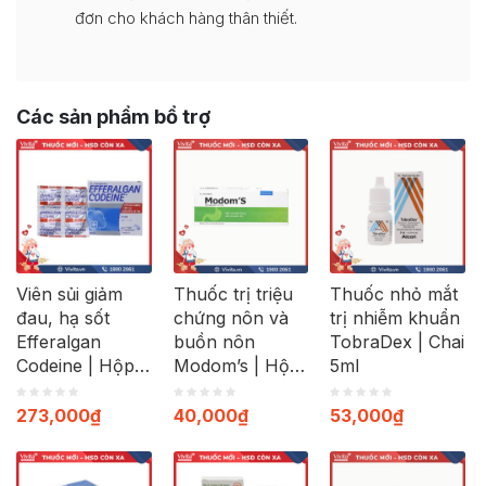
đơn cho khách hàng thân thiết.
Các sản phẩm bổ trợ
Viên sủi giảm
Thuốc trị triệu
Thuốc nhỏ mắt
đau, hạ sốt
chứng nôn và
trị nhiễm khuẩn
Efferalgan
buồn nôn
TobraDex | Chai
Codeine | Hộp
Modom’s | Hộp
5ml
40 viên
100 viên
273,000
₫
40,000
₫
53,000
₫