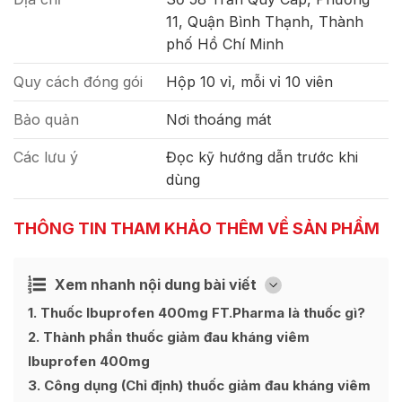
11, Quận Bình Thạnh, Thành
phố Hồ Chí Minh
Quy cách đóng gói
Hộp 10 vỉ, mỗi vỉ 10 viên
Bảo quản
Nơi thoáng mát
Các lưu ý
Đọc kỹ hướng dẫn trước khi
dùng
THÔNG TIN THAM KHẢO THÊM VỀ SẢN PHẨM
Xem nhanh nội dung bài viết
Ẩn
[
]
1
Thuốc Ibuprofen 400mg FT.Pharma là thuốc gì?
2
Thành phần thuốc giảm đau kháng viêm
Ibuprofen 400mg
3
Công dụng (Chỉ định) thuốc giảm đau kháng viêm