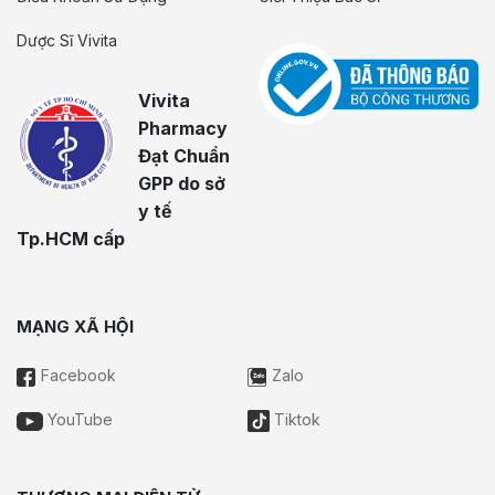
Dược Sĩ Vivita
Vivita
Pharmacy
Đạt Chuẩn
GPP do sở
y tế
Tp.HCM cấp
MẠNG XÃ HỘI
Facebook
Zalo
YouTube
Tiktok