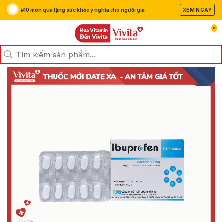
#10 món quà tặng sức khỏe ý nghĩa cho người già
XEM NGAY
0
/
/
/
Trang chủ
Sản Phẩm
Thuốc
Thuốc Giảm Đau Kháng Viêm