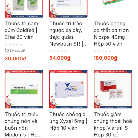
Thuốc trị cảm
Thuốc trị trào
Thuốc chống
cúm Coldfed |
ngược dạ dày,
co thắt cơ trơn
Chai 80 viên
thực quản
Nicspa 40mg |
Newbutin SR |
Hộp 50 viên
Hộp 30 viên
Đã bán 39
64,000
₫
180,000
₫
30,000
₫
Thuốc trị triệu
Thuốc chống dị
Thuốc giảm
chứng nôn và
ứng Xyzal 5mg |
chứng thoái hoá
buồn nôn
Hộp 10 viên
khớp Viartril-S |
Modom’s | Hộp
Hộp 30 gói