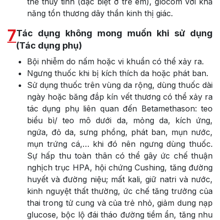
thể thủy tinh (đặc biệt ở trẻ em), glôcôm với khả
năng tổn thương dây thần kinh thị giác.
7
Tác dụng không mong muốn khi sử dụng
(Tác dụng phụ)
Bội nhiễm do nấm hoặc vi khuẩn có thể xảy ra.
Ngưng thuốc khi bị kích thích da hoặc phát ban.
Sử dụng thuốc trên vùng da rộng, dùng thuốc dài
ngày hoặc băng đắp kín vết thương có thể xảy ra
tác dụng phụ liên quan đến Betamethason: teo
biểu bì/ teo mô dưới da, mỏng da, kích ứng,
ngứa, đỏ da, sưng phồng, phát ban, mụn nước,
mụn trứng cá,… khi đó nên ngưng dùng thuốc.
Sự hấp thu toàn thân có thể gây ức chế thuận
nghịch trục HPA, hội chứng Cushing, tăng đường
huyết và đường niệu; mất kali, giữ natri và nước,
kinh nguyệt thất thường, ức chế tăng trưởng của
thai trong tử cung và của trẻ nhỏ, giảm dung nạp
glucose, bộc lộ đái tháo đường tiềm ẩn, tăng nhu