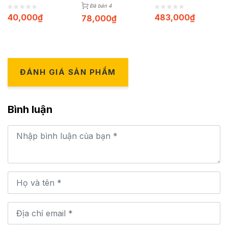
100 viên
Đã bán 4
40,000
₫
483,000
₫
78,000
₫
ĐÁNH GIÁ SẢN PHẨM
Bình luận