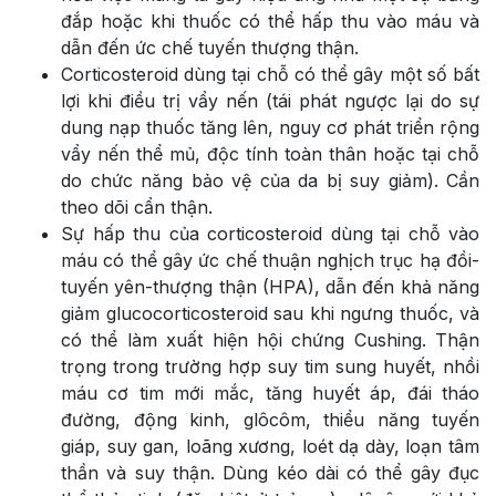
đắp hoặc khi thuốc có thể hấp thu vào máu và
dẫn đến ức chế tuyến thượng thận.
Corticosteroid dùng tại chỗ có thể gây một số bất
lợi khi điều trị vẩy nến (tái phát ngược lại do sự
dung nạp thuốc tăng lên, nguy cơ phát triển rộng
vẩy nến thể mủ, độc tính toàn thân hoặc tại chỗ
do chức năng bảo vệ của da bị suy giảm). Cần
theo dõi cẩn thận.
Sự hấp thu của corticosteroid dùng tại chỗ vào
máu có thể gây ức chế thuận nghịch trục hạ đồi-
tuyến yên-thượng thận (HPA), dẫn đến khả năng
giảm glucocorticosteroid sau khi ngưng thuốc, và
có thể làm xuất hiện hội chứng Cushing. Thận
trọng trong trường hợp suy tim sung huyết, nhồi
máu cơ tim mới mắc, tăng huyết áp, đái tháo
đường, động kinh, glôcôm, thiểu năng tuyến
giáp, suy gan, loãng xương, loét dạ dày, loạn tâm
thần và suy thận. Dùng kéo dài có thể gây đục