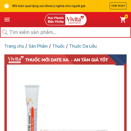
#10 món quà tặng sức khỏe ý nghĩa cho người già
XEM NGAY
0
/
/
/
Trang chủ
Sản Phẩm
Thuốc
Thuốc Da Liễu