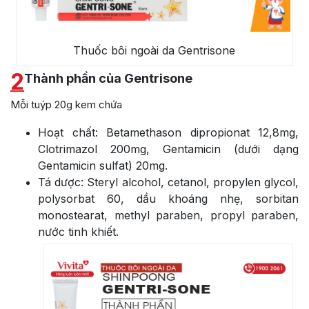
Thuốc bôi ngoài da Gentrisone
2
Thành phần của Gentrisone
Mỗi tuýp 20g kem chứa
Hoạt chất: Betamethason dipropionat 12,8mg,
Clotrimazol 200mg, Gentamicin (dưới dạng
Gentamicin sulfat) 20mg.
Tá dược: Steryl alcohol, cetanol, propylen glycol,
polysorbat 60, dầu khoáng nhẹ, sorbitan
monostearat, methyl paraben, propyl paraben,
nước tinh khiết.