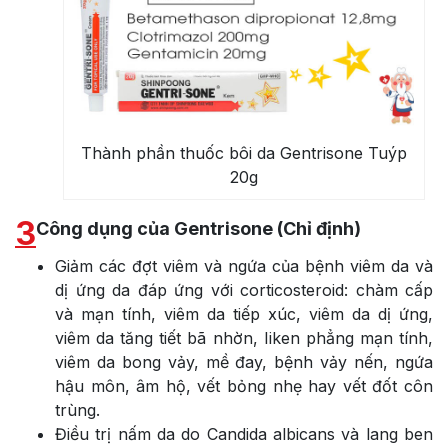
Thành phần thuốc bôi da Gentrisone Tuýp
20g
3
Công dụng của Gentrisone (Chỉ định)
Giảm các đợt viêm và ngứa của bệnh viêm da và
dị ứng da đáp ứng với corticosteroid: chàm cấp
và mạn tính, viêm da tiếp xúc, viêm da dị ứng,
viêm da tăng tiết bã nhờn, Iiken phẳng mạn tính,
viêm da bong vảy, mề đay, bệnh vảy nến, ngứa
hậu môn, âm hộ, vết bỏng nhẹ hay vết đốt côn
trùng.
Điều trị nấm da do Candida albicans và lang ben