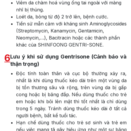
Viêm da chàm hoá vùng ống tai ngoài với màng
nhĩ bị thủng.
Loét da, bỏng từ độ 2 trở lên, bệnh cước.
Tiền sử mẫn cảm với kháng sinh Aminoglycosides
(Streptomycin, Kanamycin, Gentamicin,
Neomycin,…), Bacitracin hoặc các thành phần
khác của SHINFOONG GENTRI-SONE.
6
Lưu ý khi sử dụng Gentrisone (Cảnh báo và
thận trọng)
Độc tính toàn thân và cục bộ thường xảy ra,
nhất là khi dùng thuốc kéo dài trên một vùng da
bị tổn thương sâu và rộng, trên vùng da bị gấp
cong hoặc bị băng đắp. Nếu dùng thuốc cho trẻ
em hoặc khi bôi lên mặt thì tốt nhất là chỉ dùng
trong 5 ngày. Tránh dùng thuốc kéo dài ở tất cả
người bệnh, bất kể tuổi tác.
Hạn chế dùng thuốc cho trẻ sơ sinh và trẻ em
nếu việc mang tã gây hiệu ứng như một sự băng