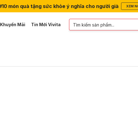
#10 món quà tặng sức khỏe ý nghĩa cho người già
XEM N
 Khuyến Mãi
Tin Mới Vivita