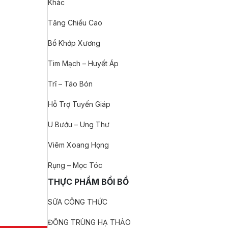
Khác
Tăng Chiều Cao
Bổ Khớp Xương
Tim Mạch – Huyết Áp
Trĩ – Táo Bón
Hỗ Trợ Tuyến Giáp
U Bướu – Ung Thư
Viêm Xoang Họng
Rụng – Mọc Tóc
THỰC PHẨM BỒI BỔ
SỮA CÔNG THỨC
ĐÔNG TRÙNG HẠ THẢO