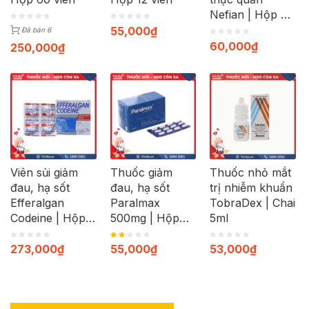
Nefian | Hộp 30
viên
55,000
₫
Đã bán 6
60,000
₫
250,000
₫
Viên sủi giảm
Thuốc giảm
Thuốc nhỏ mắt
đau, hạ sốt
đau, hạ sốt
trị nhiễm khuẩn
Efferalgan
Paralmax
TobraDex | Chai
Codeine | Hộp
500mg | Hộp
5ml
40 viên
120 viên
273,000
₫
55,000
₫
53,000
₫