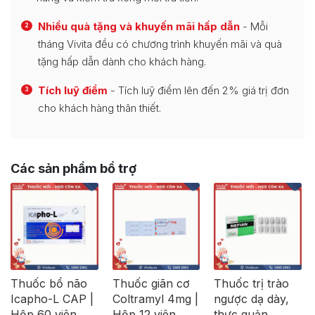
Nhiều quà tặng và khuyến mãi hấp dẫn
- Mỗi
2
tháng Vivita đều có chương trình khuyến mãi và quà
tặng hấp dẫn dành cho khách hàng.
Tích luỹ điểm
- Tích luỹ điểm lên đến 2% giá trị đơn
3
cho khách hàng thân thiết.
Các sản phẩm bổ trợ
Thuốc bổ não
Thuốc giãn cơ
Thuốc trị trào
Icapho-L CAP |
Coltramyl 4mg |
ngược dạ dày,
Hộp 60 viên
Hộp 12 viên
thực quản