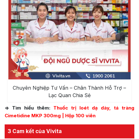
Chuyên Nghiệp Tư Vấn – Chân Thành Hỗ Trợ –
Lạc Quan Chia Sẻ
=> Tìm hiểu thêm:
Thuốc trị loét dạ dày, tá tràng
Cimetidine MKP 300mg | Hộp 100 viên
3 Cam kết của Vivita