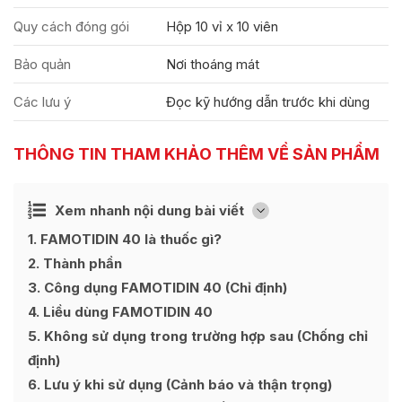
Quy cách đóng gói
Hộp 10 vỉ x 10 viên
Bảo quản
Nơi thoáng mát
Các lưu ý
Đọc kỹ hướng dẫn trước khi dùng
THÔNG TIN THAM KHẢO THÊM VỀ SẢN PHẨM
Ẩn
Xem nhanh nội dung bài viết
[
]
1
FAMOTIDIN 40 là thuốc gì?
2
Thành phần
3
Công dụng FAMOTIDIN 40 (Chỉ định)
4
Liều dùng FAMOTIDIN 40
5
Không sử dụng trong trường hợp sau (Chống chỉ
định)
6
Lưu ý khi sử dụng (Cảnh báo và thận trọng)