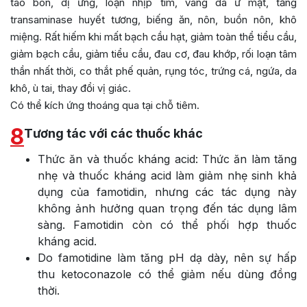
táo bón, dị ứng, loạn nhịp tim, vàng da ứ mật, tăng
transaminase huyết tương, biếng ăn, nôn, buồn nôn, khô
miệng. Rất hiếm khi mất bạch cầu hạt, giảm toàn thể tiểu cầu,
giảm bạch cầu, giảm tiểu cầu, đau cơ, đau khớp, rối loạn tâm
thần nhất thời, co thắt phế quản, rụng tóc, trứng cá, ngứa, da
khô, ù tai, thay đổi vị giác.
Có thể kích ứng thoáng qua tại chỗ tiêm.
8
Tương tác với các thuốc khác
Thức ăn và thuốc kháng acid: Thức ăn làm tăng
nhẹ và thuốc kháng acid làm giảm nhẹ sinh khả
dụng của famotidin, nhưng các tác dụng này
không ảnh hưởng quan trọng đến tác dụng lâm
sàng. Famotidin còn có thể phối hợp thuốc
kháng acid.
Do famotidine làm tăng pH dạ dày, nên sự hấp
thu ketoconazole có thể giảm nếu dùng đồng
thời.