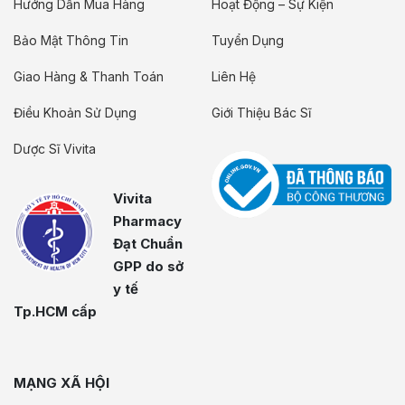
Hướng Dẫn Mua Hàng
Hoạt Động – Sự Kiện
Bảo Mật Thông Tin
Tuyển Dụng
Giao Hàng & Thanh Toán
Liên Hệ
Điều Khoản Sử Dụng
Giới Thiệu Bác Sĩ
Dược Sĩ Vivita
Vivita
Pharmacy
Đạt Chuẩn
GPP do sở
y tế
Tp.HCM cấp
MẠNG XÃ HỘI