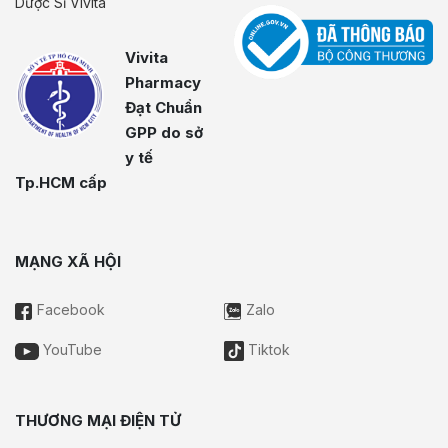
Dược Sĩ Vivita
Vivita
Pharmacy
Đạt Chuẩn
GPP do sở
y tế
Tp.HCM cấp
MẠNG XÃ HỘI
Facebook
Zalo
YouTube
Tiktok
THƯƠNG MẠI ĐIỆN TỬ