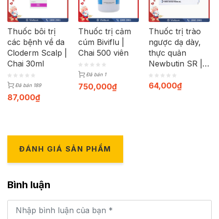
Thuốc bôi trị
Thuốc trị cảm
Thuốc trị trào
các bệnh về da
cúm Biviflu |
ngược dạ dày,
Cloderm Scalp |
Chai 500 viên
thực quản
Chai 30ml
Newbutin SR |
Hộp 30 viên
Đã bán 1
64,000
₫
750,000
₫
Đã bán 189
87,000
₫
ĐÁNH GIÁ SẢN PHẨM
Bình luận