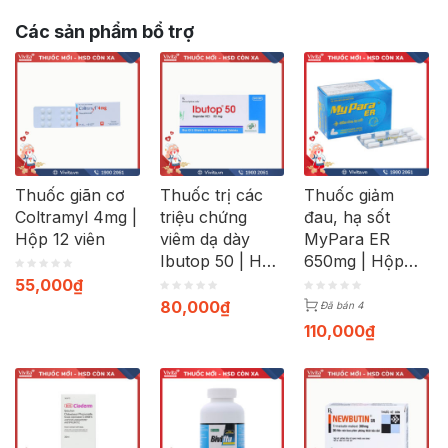
Các sản phẩm bổ trợ
Thuốc giãn cơ
Thuốc trị các
Thuốc giảm
Coltramyl 4mg |
triệu chứng
đau, hạ sốt
Hộp 12 viên
viêm dạ dày
MyPara ER
Ibutop 50 | Hộp
650mg | Hộp
20 viên
100 viên
55,000
₫
80,000
₫
Đã bán 4
110,000
₫