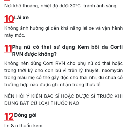
Nơi khô thoáng, nhiệt độ dưới 30°C, tránh ánh sáng.
10
Lái xe
Không ảnh hưởng gì đến khả năng lái xe và vận hành
máy móc.
11
Phụ nữ có thai sử dụng Kem bôi da Corti
RVN được không?
Không nên dùng Corti RVN cho phụ nữ có thai hoặc
trong thời kỳ cho con bú vì trên lý thuyết, neomycin
trong máu mẹ có thể gây độc cho thai nhi, dù chưa có
trường hợp nào được ghi nhận trong thực tế.
NÊN HỎI Ý KIẾN BÁC SĨ HOẶC DƯỢC SĨ TRƯỚC KHI
DÙNG BẤT CỨ LOẠI THUỐC NÀO
12
Đóng gói
Lọ 8 g thuốc kem.