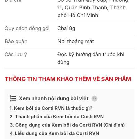
11, Quận Bình Thạnh, Thành
phố Hồ Chí Minh
Quy cách đóng gói
Chai 8g
Bảo quản
Nơi thoáng mát
Các lưu ý
Đọc kỹ hướng dẫn trước khi
dùng
THÔNG TIN THAM KHẢO THÊM VỀ SẢN PHẨM
Xem nhanh nội dung bài viết
Ẩn
[
]
1
Kem bôi da Corti RVN là thuốc gì?
2
Thành phần của Kem bôi da Corti RVN
3
Công dụng của Kem bôi da Corti RVN (Chỉ định)
4
Liều dùng của Kem bôi da Corti RVN