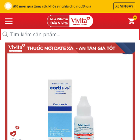
#10 món quà tặng sức khỏe ý nghĩa cho người già
XEM NGAY
0
/
/
/
Trang chủ
Sản Phẩm
Thuốc
Thuốc Giảm Đau, Hạ Sốt