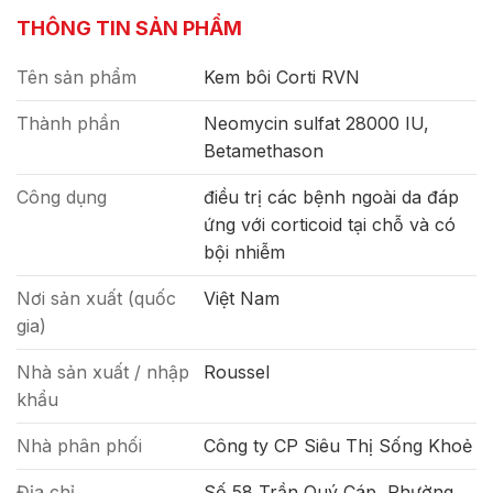
THÔNG TIN SẢN PHẨM
Tên sản phẩm
Kem bôi Corti RVN
Thành phần
Neomycin sulfat 28000 IU,
Betamethason
Công dụng
điều trị các bệnh ngoài da đáp
ứng với corticoid tại chỗ và có
bội nhiễm
Nơi sản xuất (quốc
Việt Nam
gia)
Nhà sản xuất / nhập
Roussel
khẩu
Nhà phân phối
Công ty CP Siêu Thị Sống Khoẻ
Địa chỉ
Số 58 Trần Quý Cáp, Phường