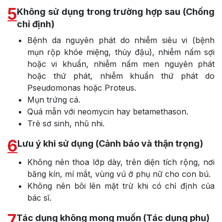
5
Không sử dụng trong trường hợp sau (Chống
chỉ định)
Bệnh da nguyên phát do nhiễm siêu vi (bệnh
mụn rộp khóe miệng, thủy đậu), nhiễm nấm sợi
hoặc vi khuẩn, nhiễm nấm men nguyên phát
hoặc thứ phát, nhiễm khuẩn thứ phát do
Pseudomonas hoặc Proteus.
Mụn trứng cá.
Quá mẫn với neomycin hay betamethason.
Trẻ sơ sinh, nhũ nhi.
6
Lưu ý khi sử dụng (Cảnh báo và thận trọng)
Không nên thoa lớp dày, trên diện tích rộng, nơi
băng kín, mí mắt, vùng vú ở phụ nữ cho con bú.
Không nên bôi lên mặt trừ khi có chỉ định của
bác sĩ.
7
Tác dụng không mong muốn (Tác dụng phụ)