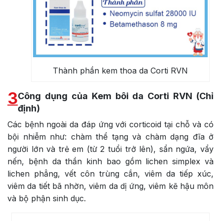
Thành phần kem thoa da Corti RVN
3
Công dụng của Kem bôi da Corti RVN (Chỉ
định)
Các bệnh ngoài da đáp ứng với corticoid tại chỗ và có
bội nhiễm như: chàm thể tạng và chàm dạng đĩa ở
người lớn và trẻ em (từ 2 tuổi trở lên), sẩn ngứa, vẩy
nến, bệnh da thần kinh bao gồm lichen simplex và
lichen phẳng, vết côn trùng cắn, viêm da tiếp xúc,
viêm da tiết bã nhờn, viêm da dị ứng, viêm kẽ hậu môn
và bộ phận sinh dục.