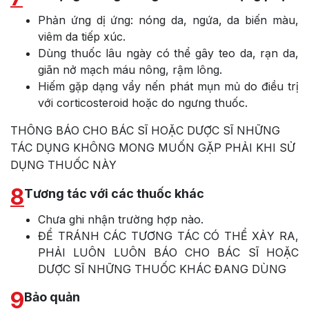
Phản ứng dị ứng: nóng da, ngứa, da biến màu,
viêm da tiếp xúc.
Dùng thuốc lâu ngày có thể gây teo da, rạn da,
giãn nở mạch máu nông, rậm lông.
Hiếm gặp dạng vẩy nến phát mụn mủ do điều trị
với corticosteroid hoặc do ngưng thuốc.
THÔNG BÁO CHO BÁC SĨ HOẶC DƯỢC SĨ NHỮNG
TÁC DỤNG KHÔNG MONG MUỐN GẶP PHẢI KHI SỬ
DỤNG THUỐC NÀY
8
Tương tác với các thuốc khác
Chưa ghi nhận trường hợp nào.
ĐỂ TRÁNH CÁC TƯƠNG TÁC CÓ THỂ XẢY RA,
PHẢI LUÔN LUÔN BÁO CHO BÁC SĨ HOẶC
DƯỢC SĨ NHỮNG THUỐC KHÁC ĐANG DÙNG
9
Bảo quản