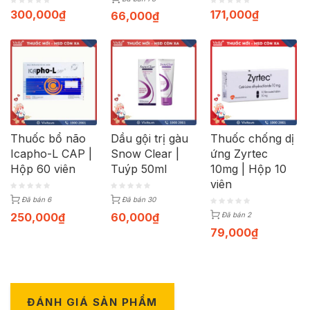
300,000
₫
171,000
₫
66,000
₫
Thuốc bổ não
Dầu gội trị gàu
Thuốc chống dị
Icapho-L CAP |
Snow Clear |
ứng Zyrtec
Hộp 60 viên
Tuýp 50ml
10mg | Hộp 10
viên
Đã bán 6
Đã bán 30
250,000
₫
60,000
₫
Đã bán 2
79,000
₫
ĐÁNH GIÁ SẢN PHẨM