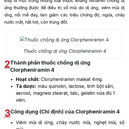
Đây là một trong những loại thuốc kháng histamin chống dị
ứng thường được để điều trị sổ mũi do dị ứng, viêm mũi dị
ứng, nổi mề đay, làm giảm các triệu chứng đỏ, ngứa, chảy
nước mắt, hắt hơi, côn trùng đốt.
Thuốc chống dị ứng Clorpheniramin 4
2
Thành phần thuốc chống dị ứng
Clorpheniramin 4
Hoạt chất:
Clorpheniramin maleat 4mg.
Tá dược:
màu quinolin, lactose, tinh bột sắn,
aerosil, magnesi stearat, talc, gelatin vừa đủ 1
viên.
3
Công dụng (Chỉ định) của Clorpheniramin 4
Viêm mũi dị ứng, chảy nước mũi, nghẹt mũi, sổ