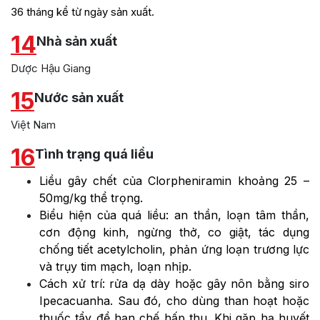
36 tháng kể từ ngày sản xuất.
14
Nhà sản xuất
Dược Hậu Giang
15
Nước sản xuất
Việt Nam
16
Tình trạng quá liều
Liều gây chết của Clorpheniramin khoảng 25 –
50mg/kg thể trọng.
Biểu hiện của quá liều: an thần, loạn tâm thần,
cơn động kinh, ngừng thở, co giật, tác dụng
chống tiết acetylcholin, phản ứng loạn trương lực
và trụy tim mạch, loạn nhịp.
Cách xử trí: rửa dạ dày hoặc gây nôn bằng siro
Ipecacuanha. Sau đó, cho dùng than hoạt hoặc
thuốc tẩy để hạn chế hấp thu. Khi gặp hạ huyết