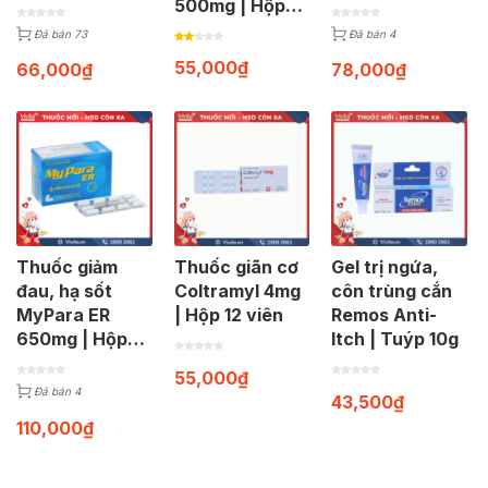
500mg | Hộp
120 viên
Đã bán 73
Đã bán 4
55,000
₫
66,000
₫
78,000
₫
Thuốc giảm
Thuốc giãn cơ
Gel trị ngứa,
đau, hạ sốt
Coltramyl 4mg
côn trùng cắn
MyPara ER
| Hộp 12 viên
Remos Anti-
650mg | Hộp
Itch | Tuýp 10g
100 viên
55,000
₫
Đã bán 4
43,500
₫
110,000
₫