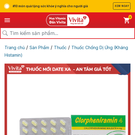
#10 món quà tặng sức khỏe ý nghĩa cho người già
XEM NGAY
0
/
/
/
Trang chủ
Sản Phẩm
Thuốc
Thuốc Chống Dị Ứng (Kháng
Histamin)