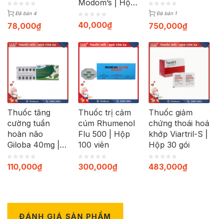
Modom’s | Hộp
100 viên
Đã bán 4
Đã bán 1
40,000
₫
78,000
₫
750,000
₫
Thuốc tăng
Thuốc trị cảm
Thuốc giảm
cường tuần
cúm Rhumenol
chứng thoái hoá
hoàn não
Flu 500 | Hộp
khớp Viartril-S |
Giloba 40mg |
100 viên
Hộp 30 gói
Hộp 30 viên
110,000
₫
300,000
₫
483,000
₫
ĐÁNH GIÁ SẢN PHẨM