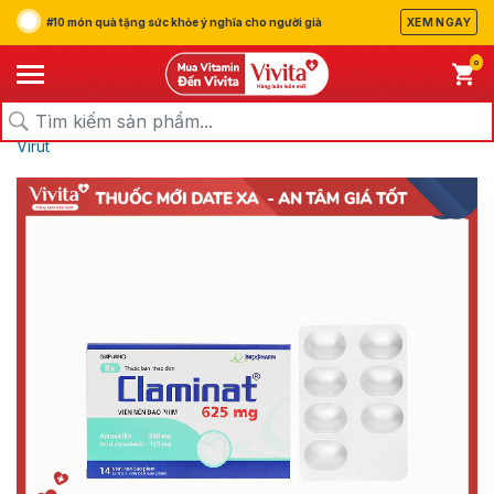
#10 món quà tặng sức khỏe ý nghĩa cho người già
XEM NGAY
0
/
/
/
Trang chủ
Sản Phẩm
Thuốc
Thuốc Kháng Sinh, Kháng
Virut