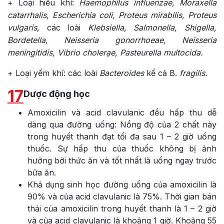
+ Loại hiếu khí:
Haemophilus influenzae, Moraxella
catarrhalis, Escherichia coli, Proteus mirabilis, Proteus
vulgaris
, các loài
Klebsiella, Salmonella, Shigella,
Bordetella, Neisseria gonorrhoeae, Neisseria
meningitidis, Vibrio cholerạe, Pasteurella multocida.
+ Loại yếm khí: các loài
Bacteroides
kể cả B.
fragilis.
17
Dược động học
Amoxicilin và acid clavulanic đều hấp thu dễ
dàng qua đường uống: Nồng độ của 2 chất này
trong huyết thanh đạt tối đa sau 1 – 2 giờ uống
thuốc. Sự hấp thu của thuốc không bị ảnh
hưởng bởi thức ăn và tốt nhất là uống ngay trước
bữa ăn.
Khả dụng sinh học đường uống của amoxicilin là
90% và của acid clavulanic là 75%. Thời gian bán
thải của amoxicilin trong huyết thanh là 1 – 2 giờ
và của acid clavulanic là khoảng 1 giờ. Khoảng 55