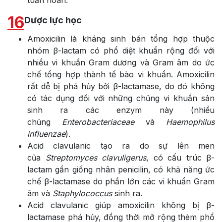
16
Dược lực học
Amoxicilin là kháng sinh bán tổng hợp thuộc
nhóm β-lactam có phổ diệt khuẩn rộng đối với
nhiều vi khuẩn Gram dương và Gram âm do ức
chế tổng hợp thành tế bào vi khuẩn. Amoxicilin
rất dễ bị phá hủy bởi β-lactamase, do đó không
có tác dụng đối với những chủng vi khuẩn sản
sinh ra các enzym này (nhiều
chủng
Enterobacteriaceae
và
Haemophilus
influenzae
).
Acid clavulanic tạo ra do sự lên men
của
Streptomyces clavuligerus
, có cấu trúc β-
lactam gần giống nhân penicilin, có khả năng ức
chế β-lactamase do phần lớn các vi khuẩn Gram
âm và
Staphylococcus
sinh ra.
Acid clavulanic giúp amoxicilin không bị β-
lactamase phá hủy, đồng thời mở rộng thèm phổ