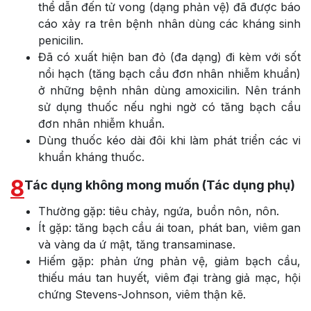
thể dẫn đến tử vong (dạng phản vệ) đã được báo
cáo xảy ra trên bệnh nhân dùng các kháng sinh
penicilin.
Đã có xuất hiện ban đỏ (đa dạng) đi kèm với sốt
nổi hạch (tăng bạch cầu đơn nhân nhiễm khuẩn)
ở những bệnh nhân dùng amoxicilin. Nên tránh
sử dụng thuốc nếu nghi ngờ có tăng bạch cầu
đơn nhân nhiễm khuẩn.
Dùng thuốc kéo dài đôi khi làm phát triển các vi
khuẩn kháng thuốc.
8
Tác dụng không mong muốn (Tác dụng phụ)
Thường gặp: tiêu chảy, ngứa, buồn nôn, nôn.
Ít gặp: tăng bạch cầu ái toan, phát ban, viêm gan
và vàng da ứ mật, tăng transaminase.
Hiếm gặp: phản ứng phản vệ, giảm bạch cầu,
thiếu máu tan huyết, viêm đại tràng giả mạc, hội
chứng Stevens-Johnson, viêm thận kẽ.