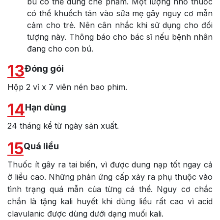
bú có thể dùng chế phẩm. Một lượng nhỏ thuốc
có thể khuếch tán vào sữa mẹ gây nguy cơ mẫn
cảm cho trẻ. Nên cân nhắc khi sử dụng cho đối
tượng này. Thông báo cho bác sĩ nếu bệnh nhân
đang cho con bú.
13
Đóng gói
Hộp 2 vỉ x 7 viên nén bao phim.
14
Hạn dùng
24 tháng kể từ ngày sản xuất.
15
Quá liều
Thuốc ít gây ra tai biến, vì được dung nạp tốt ngay cả
ở liều cao. Những phản ứng cấp xảy ra phụ thuộc vào
tình trạng quá mẫn của từng cá thể. Nguy cơ chắc
chắn là tặng kali huyết khi dùng liều rất cao vì acid
clavulanic được dùng dưới dạng muối kali.