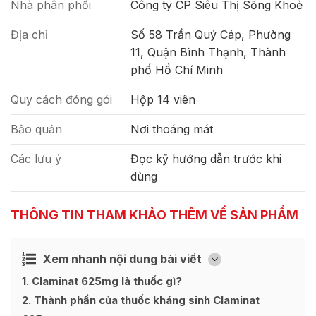
Nhà phân phối
Công ty CP Siêu Thị Sống Khoẻ
Địa chỉ
Số 58 Trần Quý Cáp, Phường
11, Quận Bình Thạnh, Thành
phố Hồ Chí Minh
Quy cách đóng gói
Hộp 14 viên
Bảo quản
Nơi thoáng mát
Các lưu ý
Đọc kỹ hướng dẫn trước khi
dùng
THÔNG TIN THAM KHẢO THÊM VỀ SẢN PHẨM
Xem nhanh nội dung bài viết
Ẩn
[
]
1
Claminat 625mg là thuốc gì?
2
Thành phần của thuốc kháng sinh Claminat