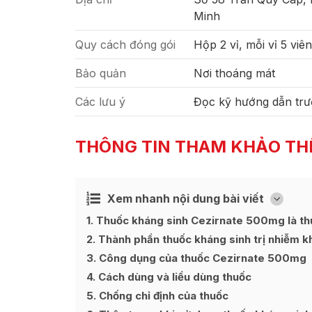
Minh
Quy cách đóng gói
Hộp 2 vỉ, mỗi vỉ 5 viên
Bảo quản
Nơi thoáng mát
Các lưu ý
Đọc kỹ hướng dẫn trư
THÔNG TIN THAM KHẢO TH
Xem nhanh nội dung bài viết
Ẩn
[
]
1
Thuốc kháng sinh Cezirnate 500mg là th
2
Thành phần thuốc kháng sinh trị nhiễm 
3
Công dụng của thuốc Cezirnate 500mg
4
Cách dùng và liều dùng thuốc
5
Chống chỉ định của thuốc