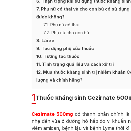
6
Thận trọng khi sử dụng thuốc kháng sin
7
Phụ nữ có thai và cho con bú có sử dụng
được không?
7.1
Phụ nữ có thai
7.2
Phụ nữ cho con bú
8
Lái xe
9
Tác dụng phụ của thuốc
10
Tương tác thuốc
11
Tình trạng quá liều và cách xử trí
12
Mua thuốc kháng sinh trị nhiễm khuẩn C
lượng và chính hãng?
1
Thuốc kháng sinh Cezirnate 500m
Cezirnate 500mg
có thành phần chính là 
nhẹ đến vừa ở đường hô hấp do vi khuẩn nh
viêm amidan, bệnh lậu và bệnh Lyme thời kì