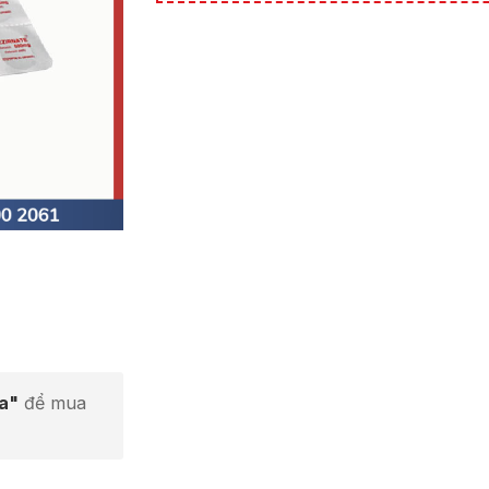
ta"
để mua