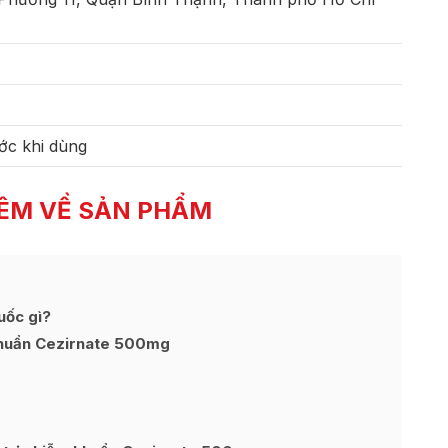
ớc khi dùng
ÊM VỀ SẢN PHẨM
uốc gì?
khuẩn Cezirnate 500mg