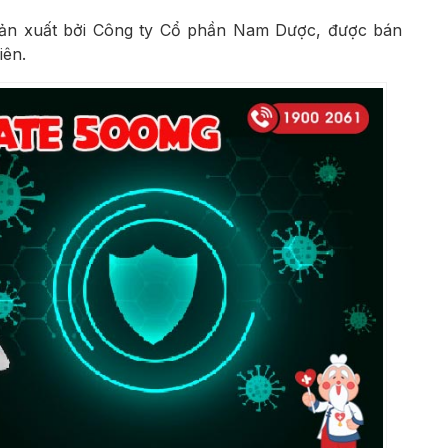
ản xuất bởi
Công ty Cổ phần Nam Dược
, được bán
iên.