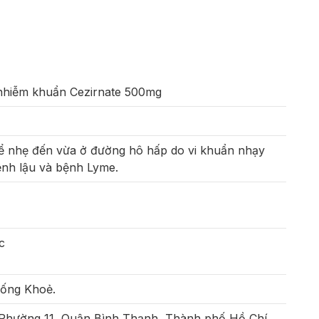
 nhiễm khuẩn Cezirnate 500mg
hể nhẹ đến vừa ở đường hô hấp do vi khuẩn nhạy
bệnh lậu và bệnh Lyme.
c
Sống Khoẻ.
 Phường 11, Quận Bình Thạnh, Thành phố Hồ Chí