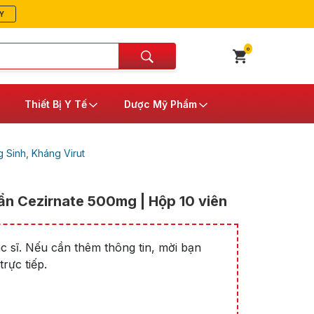
Y
0
Thiết Bị Y Tế
Dược Mỹ Phẩm
 Sinh, Kháng Virut
ẩn Cezirnate 500mg | Hộp 10 viên
 sĩ. Nếu cần thêm thông tin, mời bạn
rực tiếp.