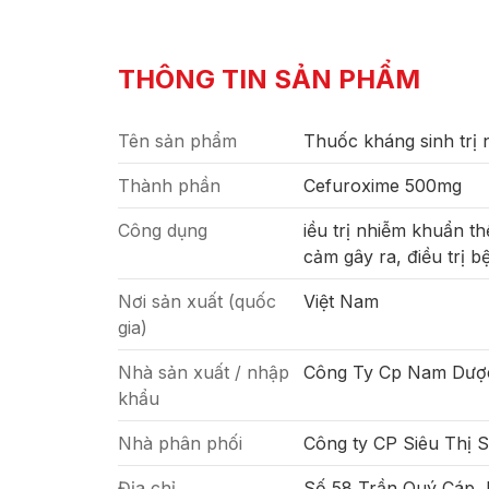
THÔNG TIN SẢN PHẨM
Tên sản phẩm
Thuốc kháng sinh trị
Thành phần
Cefuroxime 500mg
Công dụng
iều trị nhiễm khuẩn t
cảm gây ra, điều trị 
Nơi sản xuất (quốc
Việt Nam
gia)
Nhà sản xuất / nhập
Công Ty Cp Nam Dượ
khẩu
Nhà phân phối
Công ty CP Siêu Thị 
Địa chỉ
Số 58 Trần Quý Cáp,