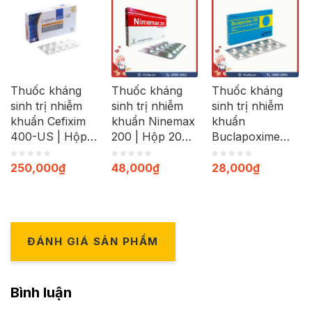
Thuốc kháng
Thuốc kháng
Thuốc kháng
sinh trị nhiễm
sinh trị nhiễm
sinh trị nhiễm
khuẩn Cefixim
khuẩn Ninemax
khuẩn
400-US | Hộp
200 | Hộp 20
Buclapoxime
30 viên
viên
100 mg | Hộp
10 viên
250,000
₫
48,000
₫
28,000
₫
ĐÁNH GIÁ SẢN PHẨM
Bình luận