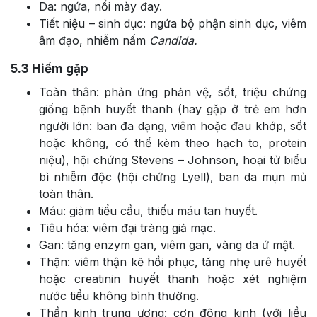
Da: ngứa, nổi mày đay.
Tiết niệu – sinh dục: ngứa bộ phận sinh dục, viêm
âm đạo, nhiễm nấm
Candida.
5.3
Hiếm gặp
Toàn thân: phản ứng phản vệ, sốt, triệu chứng
giống bệnh huyết thanh (hay gặp ở trẻ em hơn
người lớn: ban đa dạng, viêm hoặc đau khớp, sốt
hoặc không, có thể kèm theo hạch to, protein
niệu), hội chứng Stevens – Johnson, hoại tử biểu
bì nhiễm độc (hội chứng Lyell), ban da mụn mủ
toàn thân.
Máu: giảm tiểu cầu, thiếu máu tan huyết.
Tiêu hóa: viêm đại tràng giả mạc.
Gan: tăng enzym gan, viêm gan, vàng da ứ mật.
Thận: viêm thận kẽ hồi phục, tăng nhẹ urê huyết
hoặc creatinin huyết thanh hoặc xét nghiệm
nước tiểu không bình thường.
Thần kinh trung ương: cơn động kinh (với liều