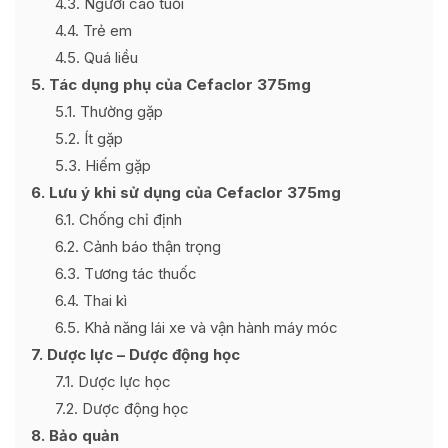
4.3
Người cao tuổi
4.4
Trẻ em
4.5
Quá liều
5
Tác dụng phụ của Cefaclor 375mg
5.1
Thường gặp
5.2
Ít gặp
5.3
Hiếm gặp
6
Lưu ý khi sử dụng của Cefaclor 375mg
6.1
Chống chỉ định
6.2
Cảnh báo thận trọng
6.3
Tương tác thuốc
6.4
Thai kì
6.5
Khả năng lái xe và vận hành máy móc
7
Dược lực – Dược động học
7.1
Dược lực học
7.2
Dược động học
8
Bảo quản