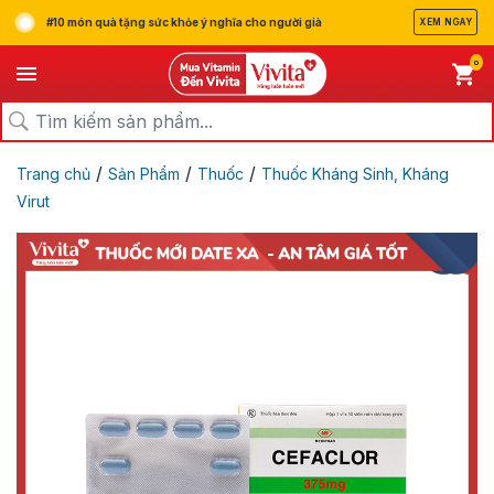
#10 món quà tặng sức khỏe ý nghĩa cho người già
XEM NGAY
0
/
/
/
Trang chủ
Sản Phẩm
Thuốc
Thuốc Kháng Sinh, Kháng
Virut