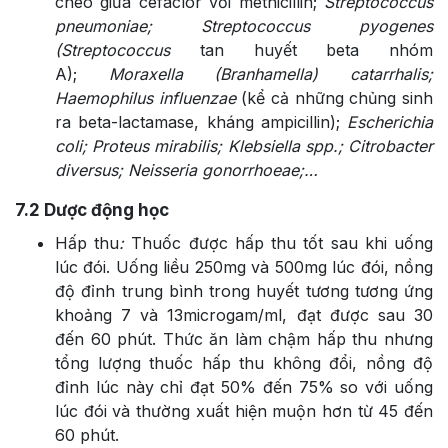
chéo giữa cefaclor với methicillin;
Streptococcus
pneumoniae; Streptococcus pyogenes
(Streptococcus
tan huyết beta nhóm
A);
Moraxella (Branhamella) catarrhalis;
Haemophilus influenzae
(kể cả những chủng sinh
ra beta-lactamase, kháng ampicillin);
Escherichia
coli; Proteus mirabilis; Klebsiella spp.; Citrobacter
diversus; Neisseria gonorrhoeae;…
7.2
Dược động học
Hấp thu
:
Thuốc được hấp thu tốt sau khi uống
lúc đói. Uống liều 250mg và 500mg lúc đói, nồng
độ đỉnh trung bình trong huyết tương tương ứng
khoảng 7 và 13microgam/ml, đạt được sau 30
đến 60 phút. Thức ăn làm chậm hấp thu nhưng
tổng lượng thuốc hấp thu không đổi, nồng độ
đỉnh lúc này chỉ đạt 50% đến 75% so với uống
lúc đói và thường xuất hiện muộn hơn từ 45 đến
60 phút.