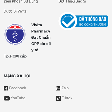
Điều Khoản Sử Dụng
Giới Thiệu Bác Sĩ
Dược Sĩ Vivita
Vivita
Pharmacy
Đạt Chuẩn
GPP do sở
y tế
Tp.HCM cấp
MẠNG XÃ HỘI
Facebook
Zalo
YouTube
Tiktok