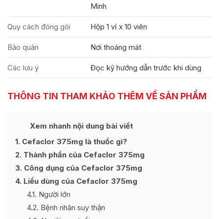
Minh
Quy cách đóng gói
Hộp 1 vỉ x 10 viên
Bảo quản
Nơi thoáng mát
Các lưu ý
Đọc kỹ hướng dẫn trước khi dùng
THÔNG TIN THAM KHẢO THÊM VỀ SẢN PHẨM
Ẩn
Xem nhanh nội dung bài viết
[
]
1
Cefaclor 375mg là thuốc gì?
2
Thành phần của Cefaclor 375mg
3
Công dụng của Cefaclor 375mg
4
Liều dùng của Cefaclor 375mg
4.1
Người lớn
4.2
Bệnh nhân suy thận