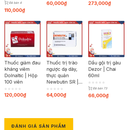
60,000
₫
273,000
₫
Đã bán 4
110,000
₫
Thuốc giảm đau
Thuốc trị trào
Dầu gội trị gàu
kháng viêm
ngược dạ dày,
Dezor | Chai
Dolnaltic | Hộp
thực quản
60ml
100 viên
Newbutin SR |
Hộp 30 viên
Đã bán 73
120,000
₫
64,000
₫
66,000
₫
ĐÁNH GIÁ SẢN PHẨM