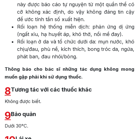
này được báo cáo tự nguyện từ một quần thể có
cỡ không xác định, do vậy không đáng tin cậy
để ước tính tần số xuất hiện.
Rối loạn hệ thống miễn dịch: phản ứng dị ứng
(ngất xỉu, hạ huyết áp, khó thở, nổi mề đay).
Rối loạn ở da và tổ chức dưới da: mụn nước, khó
chịu/đau, phù nề, kích thích, bong tróc da, ngứa,
phát ban, đau nhói/bỏng.
Thông báo cho bác sĩ những tác dụng không mong
muốn gặp phải khi sử dụng thuốc.
8
Tương tác với các thuốc khác
Không được biết.
9
Bảo quản
Dưới 30°C.
Lái xe