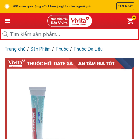
#10 món quà tặng sức khỏe ý nghĩa cho người già
XEM NGAY
0
/
/
/
Trang chủ
Sản Phẩm
Thuốc
Thuốc Da Liễu