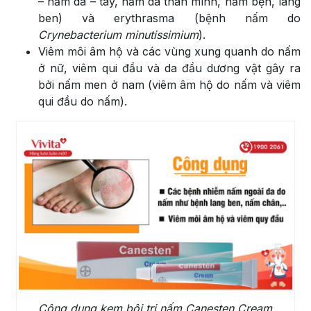
– nấm da – tay, nấm da thân mình, nấm bẹn, lang
ben) và erythrasma (bệnh nấm do
Crynebacterium minutissimium
).
Viêm môi âm hộ và các vùng xung quanh do nấm
ở nữ, viêm qui đầu và da đầu dương vật gây ra
bởi nấm men ở nam (viêm âm hộ do nấm và viêm
qui đầu do nấm).
Công dụng kem bôi trị nấm Canesten Cream