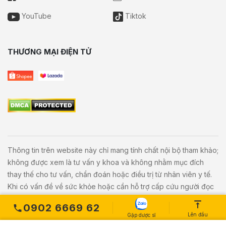
YouTube
Tiktok
THƯƠNG MẠI ĐIỆN TỬ
Thông tin trên website này chỉ mang tính chất nội bộ tham khảo;
không được xem là tư vấn y khoa và không nhằm mục đích
thay thế cho tư vấn, chẩn đoán hoặc điều trị từ nhân viên y tế.
Khi có vấn đề về sức khỏe hoặc cần hỗ trợ cấp cứu người đọc
cần liên hệ bác sĩ và cơ sở y tế gần nhất.
0902 6669 62
Lên đầu
Gặp dược sĩ
Copyright © 2020
Vivita.vn
All Rights Reserved. Powered by
L