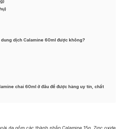
g)
hụ)
g dung dịch Calamine 60ml được không?
lamine chai 60ml ở đâu để được hàng uy tín, chất
goài da gồm các thành phần Calamine 15g, Zinc oxide