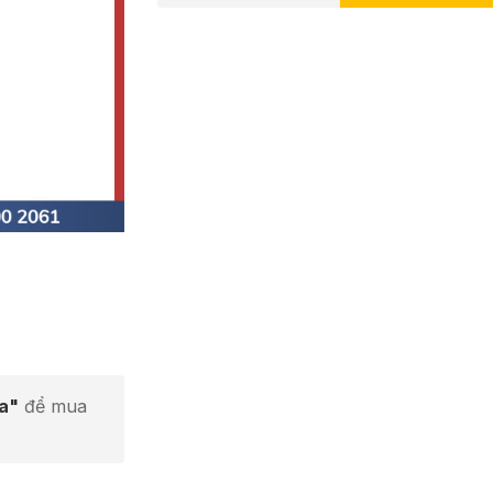
ta"
để mua