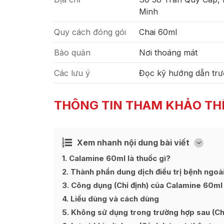
Minh
Quy cách đóng gói
Chai 60ml
Bảo quản
Nơi thoáng mát
Các lưu ý
Đọc kỹ hướng dẫn trư
THÔNG TIN THAM KHẢO TH
Xem nhanh nội dung bài viết
Ẩn
[
]
1
Calamine 60ml là thuốc gì?
2
Thành phần dung dịch điều trị bệnh ngoà
3
Công dụng (Chỉ định) của Calamine 60ml
4
Liều dùng và cách dùng
5
Không sử dụng trong trường hợp sau (Chố