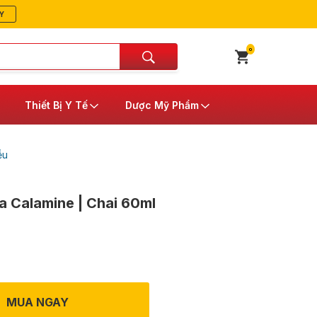
Y
0
Thiết Bị Y Tế
Dược Mỹ Phẩm
ễu
da Calamine | Chai 60ml
MUA NGAY