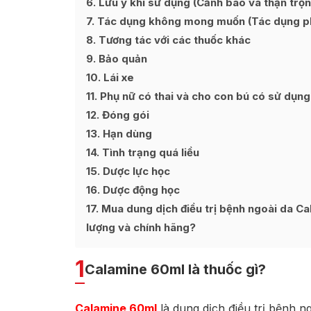
6
Lưu ý khi sử dụng (Cảnh báo và thận trọn
7
Tác dụng không mong muốn (Tác dụng p
8
Tương tác với các thuốc khác
9
Bảo quản
10
Lái xe
11
Phụ nữ có thai và cho con bú có sử dụn
12
Đóng gói
13
Hạn dùng
14
Tình trạng quá liều
15
Dược lực học
16
Dược động học
17
Mua dung dịch điều trị bệnh ngoài da Ca
lượng và chính hãng?
1
Calamine 60ml là thuốc gì?
Calamine 60ml
là dung dịch điều trị bệnh n