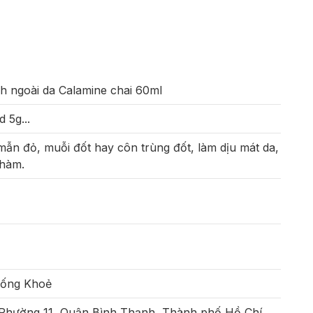
nh ngoài da Calamine chai 60ml
 5g...
 mẫn đỏ, muỗi đốt hay côn trùng đốt, làm dịu mát da,
chàm.
Sống Khoẻ
 Phường 11, Quận Bình Thạnh, Thành phố Hồ Chí