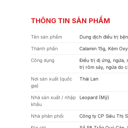
THÔNG TIN SẢN PHẨM
Tên sản phẩm
Dung dịch điều trị bệ
Thành phần
Calamin 15g, Kẽm Oxyd
Công dụng
Điều trị dị ứng, ngứa,
trị rôm sảy, ngứa do 
Nơi sản xuất (quốc
Thái Lan
gia)
Nhà sản xuất / nhập
Leopard (Mỹ)
khẩu
Nhà phân phối
Công ty CP Siêu Thị 
Địa chỉ
Số 58 Trần Quý Cáp,