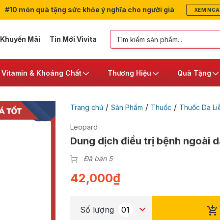
#10 món quà tặng sức khỏe ý nghĩa cho người già
XEM NGA
 Khuyến Mãi
Tin Mới Vivita
Vitamin & Khoáng Chất
Thương Hiệu
Quà Tặng
/
/
/
Trang chủ
Sản Phẩm
Thuốc
Thuốc Da Li
Leopard
Dung dịch điều trị bệnh ngoài 
Đã bán 5
42,000
₫
Số lượng