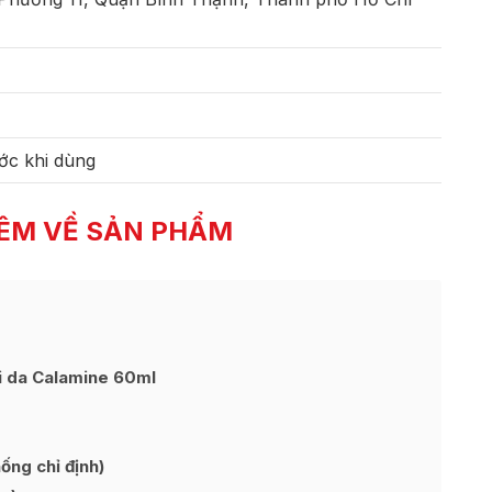
ớc khi dùng
ÊM VỀ SẢN PHẨM
i da Calamine 60ml
ng chỉ định)