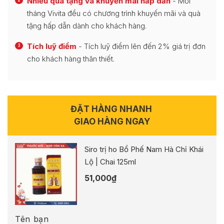
Nhiều quà tặng và khuyến mãi hấp dẫn
- Mỗi
tháng Vivita đều có chương trình khuyến mãi và quà
tặng hấp dẫn dành cho khách hàng.
Tích luỹ điểm
- Tích luỹ điểm lên đến 2% giá trị đơn
3
cho khách hàng thân thiết.
ĐẶT HÀNG NHANH
GIAO HÀNG NGAY
Siro trị ho Bổ Phế Nam Hà Chỉ Khái
Lộ | Chai 125ml
51,000
₫
Tên bạn