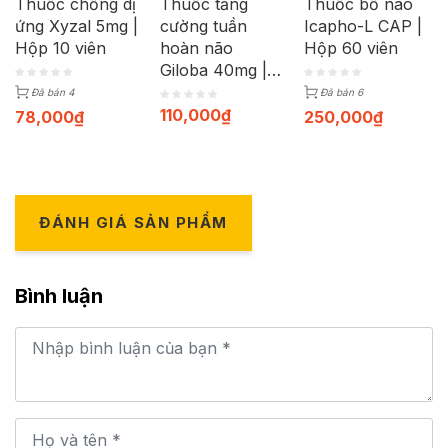
Thuốc chống dị
Thuốc tăng
Thuốc bổ não
ứng Xyzal 5mg |
cường tuần
Icapho-L CAP |
Hộp 10 viên
hoàn não
Hộp 60 viên
Giloba 40mg |
Hộp 30 viên
Đã bán 4
Đã bán 6
110,000
₫
78,000
₫
250,000
₫
ĐÁNH GIÁ SẢN PHẨM
Bình luận