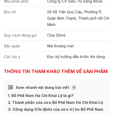
Nhà phân phối
Công ty CP Siêu Thị Sống Khoẻ.
Địa chỉ
Số 58 Trần Quý Cáp, Phường 11,
Quận Bình Thạnh, Thành phố Hồ Chí
Minh
Quy cách đóng gói
Chai 125ml
Bảo quản
Nơi thoáng mát
Các lưu ý
Đọc kỹ hướng dẫn trước khi dùng
THÔNG TIN THAM KHẢO THÊM VỀ SẢN PHẨM
Ẩn
Xem nhanh nội dung bài viết
[
]
1
Bổ Phế Nam Hà Chỉ Khái Lộ là gì?
2
Thành phần của siro Bổ Phế Nam Hà Chỉ Khái Lộ
3
Công dụng (Chỉ định) của siro trị ho Bổ Phế Nam