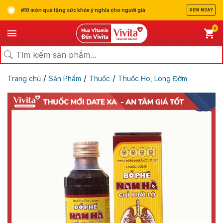
#10 món quà tặng sức khỏe ý nghĩa cho người già
XEM NGAY
0
/
/
/
Trang chủ
Sản Phẩm
Thuốc
Thuốc Ho, Long Đờm