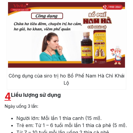
Công dụng của siro trị ho Bổ Phế Nam Hà Chỉ Khái
Lộ
4
Liều lượng sử dụng
Ngày uống 3 lần:
Người lớn: Mỗi lần 1 thìa canh (15 ml).
Trẻ em: Từ 1 – 6 tuổi mỗi lần 1 thìa cà phê (5 ml).
Từ 7 – 10 tuổi mỗi lần uống 2 thìa cà phê.