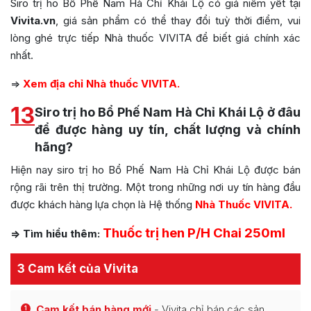
Siro trị ho Bổ Phế Nam Hà Chỉ Khái Lộ có giá niêm yết tại
Vivita.vn
, giá sản phẩm có thể thay đổi tuỳ thời điểm, vui
lòng ghé trực tiếp Nhà thuốc VIVITA để biết giá chính xác
nhất.
=>
Xem địa chỉ Nhà thuốc VIVITA.
13
Siro trị ho Bổ Phế Nam Hà Chỉ Khái Lộ ở đâu
để được hàng uy tín, chất lượng và chính
hãng?
Hiện nay siro trị ho Bổ Phế Nam Hà Chỉ Khái Lộ được bán
rộng rãi trên thị trường. Một trong những nơi uy tín hàng đầu
được khách hàng lựa chọn là Hệ thống
Nhà Thuốc VIVITA.
Thuốc trị hen P/H Chai 250ml
=> Tìm hiểu thêm:
3 Cam kết của Vivita
Cam kết bán hàng mới
- Vivita chỉ bán các sản
1