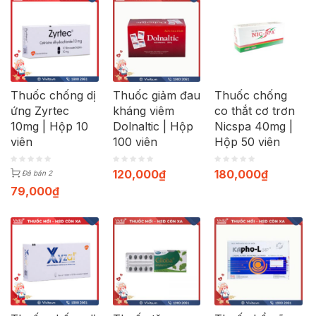
Thuốc chống dị
Thuốc giảm đau
Thuốc chống
ứng Zyrtec
kháng viêm
co thắt cơ trơn
10mg | Hộp 10
Dolnaltic | Hộp
Nicspa 40mg |
viên
100 viên
Hộp 50 viên
120,000
₫
180,000
₫
Đã bán 2
79,000
₫