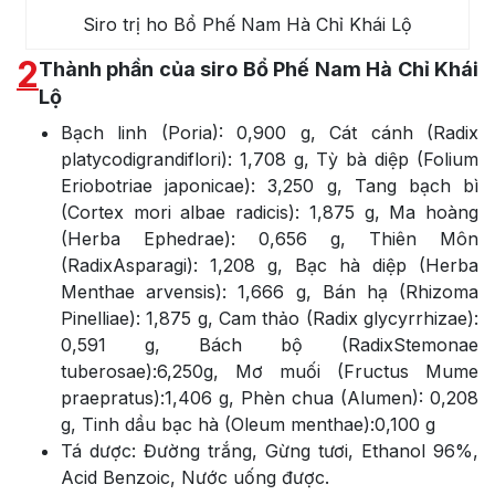
Siro trị ho Bổ Phế Nam Hà Chỉ Khái Lộ
2
Thành phần của siro Bổ Phế Nam Hà Chỉ Khái
Lộ
Bạch linh (Poria): 0,900 g, Cát cánh (Radix
platycodigrandiflori): 1,708 g, Tỳ bà diệp (Folium
Eriobotriae japonicae): 3,250 g, Tang bạch bì
(Cortex mori albae radicis): 1,875 g, Ma hoàng
(Herba Ephedrae): 0,656 g, Thiên Môn
(RadixAsparagi): 1,208 g, Bạc hà diệp (Herba
Menthae arvensis): 1,666 g, Bán hạ (Rhizoma
Pinelliae): 1,875 g, Cam thảo (Radix glycyrrhizae):
0,591 g, Bách bộ (RadixStemonae
tuberosae):6,250g, Mơ muối (Fructus Mume
praepratus):1,406 g, Phèn chua (Alumen): 0,208
g, Tinh dầu bạc hà (Oleum menthae):0,100 g
Tá dược: Đường trắng, Gừng tươi, Ethanol 96%,
Acid Benzoic, Nước uống được.