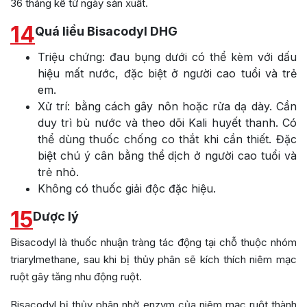
36 tháng kể từ ngày sản xuất.
14
Quá liều Bisacodyl DHG
Triệu chứng: đau bụng dưới có thể kèm với dấu
hiệu mất nước, đặc biệt ở người cao tuổi và trẻ
em.
Xử trí: bằng cách gây nôn hoặc rửa dạ dày. Cần
duy trì bù nước và theo dõi Kali huyết thanh. Có
thể dùng thuốc chống co thắt khi cần thiết. Đặc
biệt chú ý cân bằng thể dịch ở người cao tuổi và
trẻ nhỏ.
Không có thuốc giải độc đặc hiệu.
15
Dược lý
Bisacodyl là thuốc nhuận tràng tác động tại chỗ thuộc nhóm
triarylmethane, sau khi bị thủy phân sẽ kích thích niêm mạc
ruột gây tăng nhu động ruột.
Bisacodyl bị thủy phân nhờ enzym của niêm mạc ruột thành