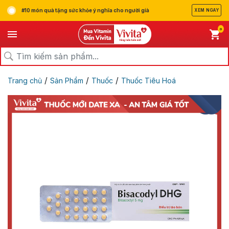
#10 món quà tặng sức khỏe ý nghĩa cho người già
XEM NGAY
0
/
/
/
Trang chủ
Sản Phẩm
Thuốc
Thuốc Tiêu Hoá