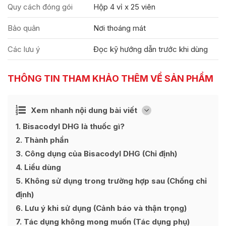
Quy cách đóng gói
Hộp 4 vỉ x 25 viên
Bảo quản
Nơi thoáng mát
Các lưu ý
Đọc kỹ hướng dẫn trước khi dùng
THÔNG TIN THAM KHẢO THÊM VỀ SẢN PHẨM
Ẩn
Xem nhanh nội dung bài viết
[
]
1
Bisacodyl DHG là thuốc gì?
2
Thành phần
3
Công dụng của Bisacodyl DHG (Chỉ định)
4
Liều dùng
5
Không sử dụng trong trường hợp sau (Chống chỉ
định)
6
Lưu ý khi sử dụng (Cảnh báo và thận trọng)
7
Tác dụng không mong muốn (Tác dụng phụ)