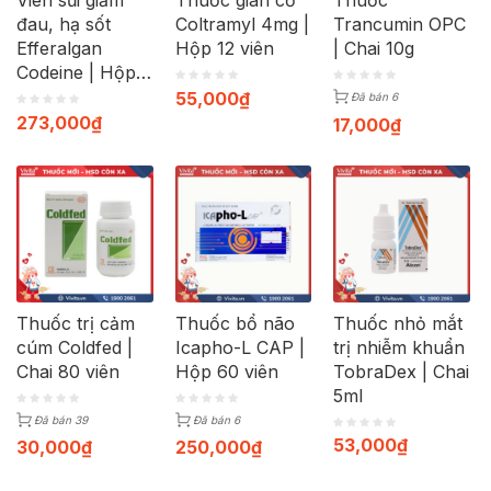
Viên sủi giảm
Thuốc giãn cơ
Thuốc
đau, hạ sốt
Coltramyl 4mg |
Trancumin OPC
Efferalgan
Hộp 12 viên
| Chai 10g
Codeine | Hộp
40 viên
55,000
₫
Đã bán 6
273,000
₫
17,000
₫
Thuốc trị cảm
Thuốc bổ não
Thuốc nhỏ mắt
cúm Coldfed |
Icapho-L CAP |
trị nhiễm khuẩn
Chai 80 viên
Hộp 60 viên
TobraDex | Chai
5ml
Đã bán 39
Đã bán 6
53,000
₫
30,000
₫
250,000
₫