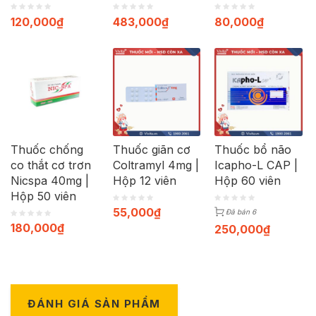
20 viên
120,000
₫
483,000
₫
80,000
₫
Thuốc chống
Thuốc giãn cơ
Thuốc bổ não
co thắt cơ trơn
Coltramyl 4mg |
Icapho-L CAP |
Nicspa 40mg |
Hộp 12 viên
Hộp 60 viên
Hộp 50 viên
55,000
₫
Đã bán 6
180,000
₫
250,000
₫
ĐÁNH GIÁ SẢN PHẨM