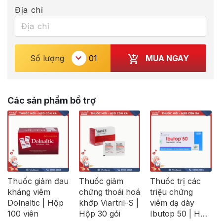
Địa chỉ
MUA NGAY
Số lượng
Các sản phẩm bổ trợ
Thuốc giảm đau
Thuốc giảm
Thuốc trị các
kháng viêm
chứng thoái hoá
triệu chứng
Dolnaltic | Hộp
khớp Viartril-S |
viêm dạ dày
100 viên
Hộp 30 gói
Ibutop 50 | Hộp