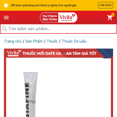
#10 món quà tặng sức khỏe ý nghĩa cho người già
XEM NGAY
0
/
/
/
Trang chủ
Sản Phẩm
Thuốc
Thuốc Da Liễu