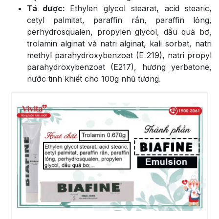
Tá dược:
Ethylen glycol stearat, acid stearic,
cetyl palmitat, paraffin rắn, paraffin lỏng,
perhydrosqualen, propylen glycol, dầu quả bơ,
trolamin alginat và natri alginat, kali sorbat, natri
methyl parahydroxybenzoat (E 219), natri propyl
parahydroxybenzoat (E217), hương yerbatone,
nước tinh khiết cho 100g nhũ tương.