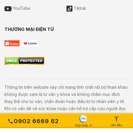
YouTube
Tiktok
THƯƠNG MẠI ĐIỆN TỬ
Thông tin trên website này chỉ mang tính chất nội bộ tham khảo;
không được xem là tư vấn y khoa và không nhằm mục đích
thay thế cho tư vấn, chẩn đoán hoặc điều trị từ nhân viên y tế.
Khi có vấn đề về sức khỏe hoặc cần hỗ trợ cấp cứu người đọc
cần liên hệ bác sĩ và cơ sở y tế gần nhất.
0902 6669 62
Lên đầu
Gặp dược sĩ
Copyright © 2020
Vivita.vn
All Rights Reserved. Powered by
L