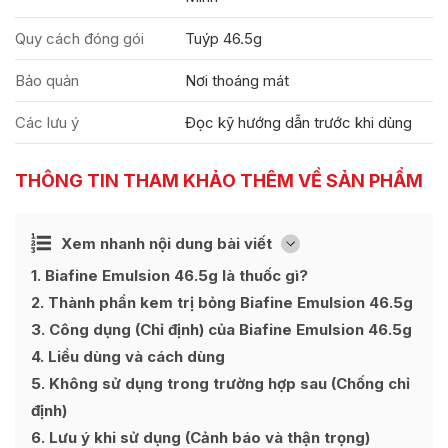
Quy cách đóng gói
Tuýp 46.5g
Bảo quản
Nơi thoáng mát
Các lưu ý
Đọc kỹ hướng dẫn trước khi dùng
THÔNG TIN THAM KHẢO THÊM VỀ SẢN PHẨM
Ẩn
Xem nhanh nội dung bài viết
[
]
1
Biafine Emulsion 46.5g là thuốc gì?
2
Thành phần kem trị bỏng Biafine Emulsion 46.5g
3
Công dụng (Chỉ định) của Biafine Emulsion 46.5g
4
Liều dùng và cách dùng
5
Không sử dụng trong trường hợp sau (Chống chỉ
định)
6
Lưu ý khi sử dụng (Cảnh báo và thận trọng)