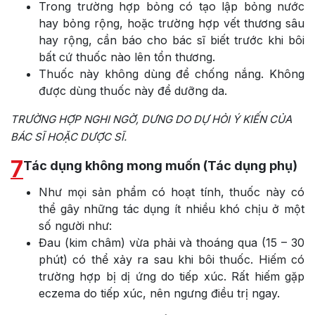
Trong trường hợp bỏng có tạo lập bỏng nước
hay bỏng rộng, hoặc trường hợp vết thương sâu
hay rộng, cần báo cho bác sĩ biết trước khi bôi
bất cứ thuốc nào lên tổn thương.
Thuốc này không dùng để chống nắng. Không
được dùng thuốc này để dưỡng da.
TRƯỜNG HỢP NGHI NGỜ, DƯNG DO DỰ HỎI Ý KIẾN CỦA
BÁC SĨ HOẶC DƯỢC SĨ.
7
Tác dụng không mong muốn (Tác dụng phụ)
Như mọi sản phẩm có hoạt tính, thuốc này có
thể gây những tác dụng ít nhiều khó chịu ở một
số người như:
Đau (kim châm) vừa phải và thoáng qua (15 – 30
phút) có thể xảy ra sau khi bôi thuốc. Hiếm có
trường hợp bị dị ứng do tiếp xúc. Rất hiếm gặp
eczema do tiếp xúc, nên ngưng điều trị ngay.